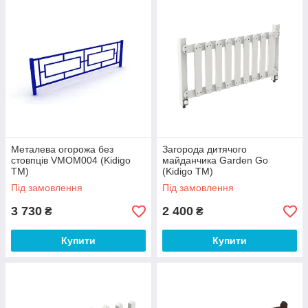
Металева огорожа без
Загорода дитячого
стовпців VMOM004 (Kidigo
майданчика Garden Go
ТМ)
(Kidigo ТМ)
Під замовлення
Під замовлення
3 730
2 400
₴
₴
Купити
Купити