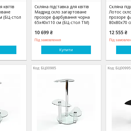
я квітів
Скляна підставка для квітів
Скляна під
оване
Мадрид скло загартоване
Лотос скл
м (БЦ-стол
прозоре фарбування чорна
прозоре ф
65х40х110 см (БЦ-стол ТМ)
80х80х70 с
10 699 ₴
12 555 ₴
Під замовлення
Під замовле
Купити
БЦ00985
БЦ00995