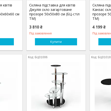
я квітів
Скляна підставка для квітів
Скляна під
Джулія скло загартоване
Канзас ск
60х60х60 см
прозоре 50х50х80 см (БЦ-стіл
прозоре 50
ТМ)
ТМ)
3 810 ₴
4 199 ₴
Під замовлення
Під замовле
Купити
БЦ01006
БЦ01018