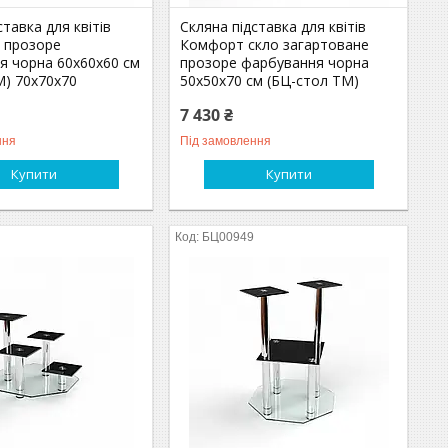
ставка для квітів
Скляна підставка для квітів
о прозоре
Комфорт скло загартоване
я чорна 60х60х60 см
прозоре фарбування чорна
М) 70х70х70
50х50х70 см (БЦ-стол ТМ)
7 430 ₴
ння
Під замовлення
Купити
Купити
БЦ00949