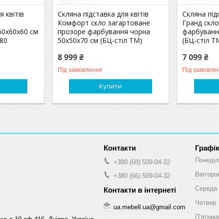
я квітів
Скляна підставка для квітів
Скляна під
Комфорт скло загартоване
Гранд скл
60х60х60 см
прозоре фарбування чорна
фарбуванн
х80
50х50х70 см (БЦ-стіл ТМ)
(БЦ-стіл Т
8 999 ₴
7 099 ₴
Під замовлення
Під замовле
Купити
Графік
Понеділ
+380 (68) 509-04-32
Вівторо
+380 (66) 509-04-32
Середа
Четвер
ua.mebell.ua@gmail.com
Пʼятниц