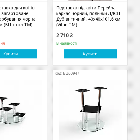
ставка для квітів
Підставка під квіти Перейра
о загартоване
каркас чорний, полички ЛДСП
арбування чорна
Дуб античний, 40х40х101,6 см
м (БЦ-стол ТМ)
(Vitan ТМ)
2 710 ₴
ння
В наявності
Купити
Купити
БЦ00947