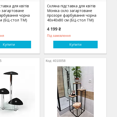
ставка для квітів
Скляна підставка для квітів
о загартоване
Моніка скло загартоване
арбування чорна
прозоре фарбування чорна
м (БЦ-стол ТМ)
40х40х80 см (БЦ-стол ТМ)
4 199 ₴
ння
Під замовлення
Купити
Купити
5
4010058