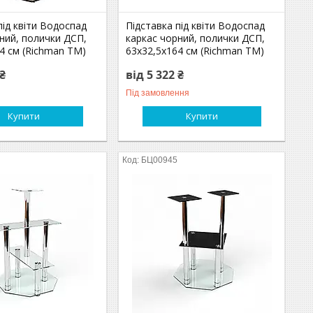
під квіти Водоспад
Підставка під квіти Водоспад
ний, полички ДСП,
каркас чорний, полички ДСП,
4 см (Richman ТМ)
63х32,5х164 см (Richman ТМ)
 ₴
від 5 322 ₴
Під замовлення
Купити
Купити
БЦ00945