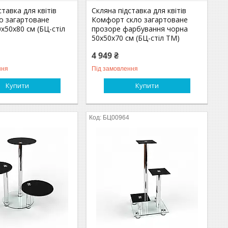
ставка для квітів
Скляна підставка для квітів
ло загартоване
Комфорт скло загартоване
х50х80 см (БЦ-стіл
прозоре фарбування чорна
50х50х70 см (БЦ-стіл ТМ)
4 949 ₴
ння
Під замовлення
Купити
Купити
БЦ00964