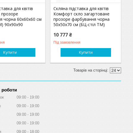
ставка для квітів
Скляна підставка для квітів
о прозоре
Комфорт скло загартоване
я чорна 60х60х60 см
прозоре фарбування чорна
М) 90х90х90
50х50х70 см (БЦ-стіл ТМ)
10 777 ₴
ння
Під замовлення
Купити
Купити
 роботи
ок
09:00
19:00
к
09:00
19:00
09:00
19:00
09:00
19:00
я
09:00
18:00