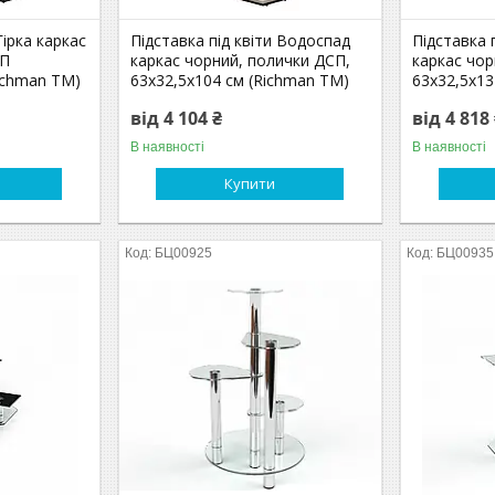
Гірка каркас
Підставка під квіти Водоспад
Підставка 
СП
каркас чорний, полички ДСП,
каркас чор
Richman ТМ)
63х32,5х104 см (Richman ТМ)
63х32,5х13
від 4 104 ₴
від 4 818
В наявності
В наявності
Купити
БЦ00925
БЦ00935