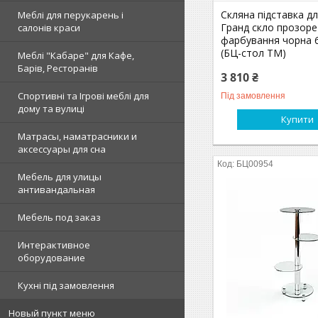
Скляна підставка дл
Меблі для перукарень і
Гранд скло прозоре
салонів краси
фарбування чорна 
(БЦ-стол ТМ)
Меблі "Кабаре" для Кафе,
Барів, Ресторанів
3 810 ₴
Спортивні та Ігрові меблі для
Під замовлення
дому та вулиці
Купити
Матрасы, наматрасники и
аксессуары для сна
БЦ00954
Мебель для улицы
антивандальная
Мебель под заказ
Интерактивное
оборудование
Кухні під замовлення
Новый пункт меню