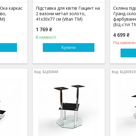
 Юка каркас
Підставка для квітів Гіацинт на
Скляна під
во,
2 вазони метал золото,
Гранд скл
ТМ)
41х30х77 см (Vitan ТМ)
фарбуванн
(БЦ-стіл Т
1 769 ₴
4 699 ₴
В наявності
Під замовле
Купити
БЦ00948
БЦ00919