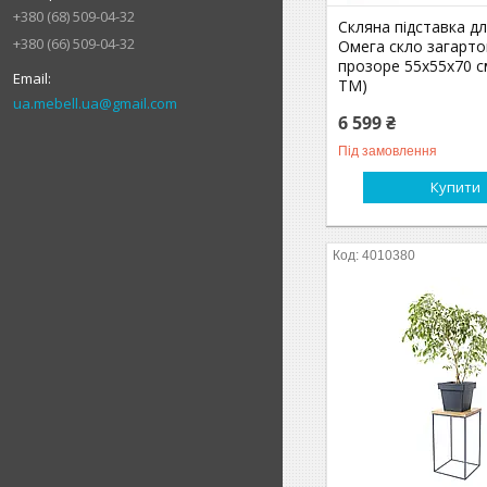
+380 (68) 509-04-32
Скляна підставка дл
+380 (66) 509-04-32
Омега скло загарт
прозоре 55х55х70 с
ТМ)
ua.mebell.ua@gmail.com
6 599 ₴
Під замовлення
Купити
4010380