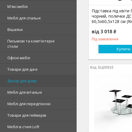
М'які меблі
Підставка під квіти 
чорний, полички Д
Меблі для спальні
60,5х60,5х128 см (
Вішалки
від 3 018 ₴
Під замовлення
Письмові та комп'ютерні
столи
Купити
Офісні меблі
БЦ00916
Товари для дачі
Декор для дому
Меблі для вітальні
Меблі для передпокою
Товари для геймерів
Меблі в стилі Loft