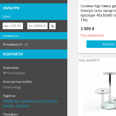
Скляна підставка дл
ФІЛЬТРИ
Консул скло загарт
прозоре 45х30х80 с
Ціна
ТМ)
3 999 ₴
Наявність
Під замовлення
Купити
В наявності
8
КОНТАКТИ
БЦ00975
💙💛UA Mebel
Олександр
49000, вул. Шевченко д.10 оф.416,
Дніпро, Україна