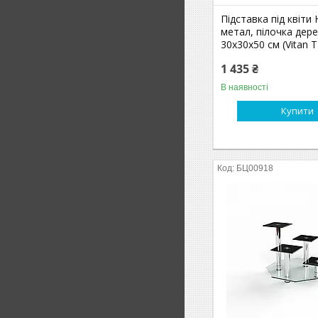
Підставка під квіти
метал, пілочка дере
30х30х50 см (Vitan 
1 435 ₴
В наявності
Купити
БЦ00918