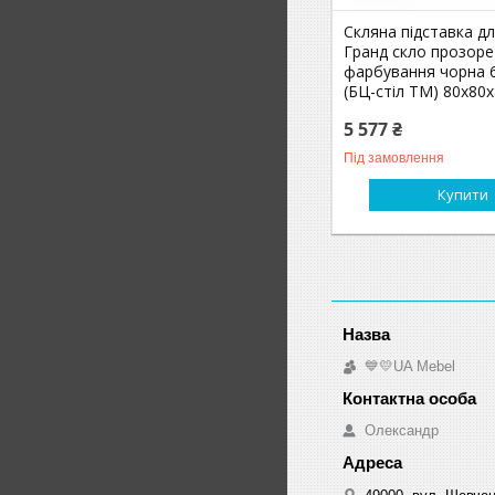
Скляна підставка дл
Гранд скло прозоре
фарбування чорна 
(БЦ-стіл ТМ) 80х80
5 577 ₴
Під замовлення
Купити
💙💛UA Mebel
Олександр