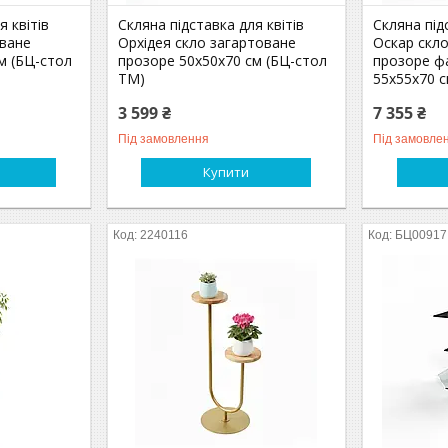
я квітів
Скляна підставка для квітів
Скляна під
оване
Орхідея скло загартоване
Оскар скл
м (БЦ-стол
прозоре 50х50х70 см (БЦ-стол
прозоре ф
ТМ)
55х55х70 с
3 599 ₴
7 355 ₴
Під замовлення
Під замовле
Купити
2240116
БЦ00917