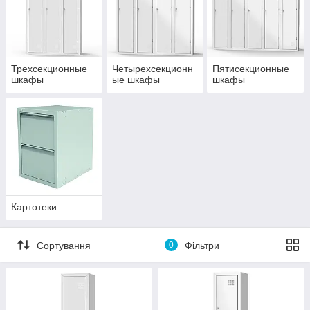
Трехсекционные
Четырехсекционн
Пятисекционные
шкафы
ые шкафы
шкафы
Картотеки
Сортування
0
Фільтри