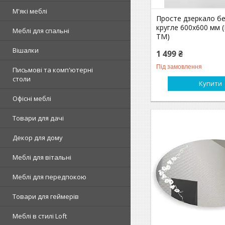
М'які меблі
Просте дзеркало б
кругле 600х600 мм (
Меблі для спальні
ТМ)
Вішалки
1 499 ₴
Під замовлення
Письмові та комп'ютерні
столи
Купити
Офісні меблі
Товари для дачі
Декор для дому
Меблі для вітальні
Меблі для передпокою
Товари для геймерів
Меблі в стилі Loft