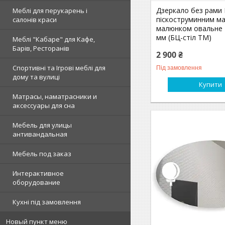
Дзеркало без рами 
Меблі для перукарень і
піскоструминним м
салонів краси
малюнком овальне 
мм (БЦ-стіл ТМ)
Меблі "Кабаре" для Кафе,
Барів, Ресторанів
2 900 ₴
Спортивні та Ігрові меблі для
Під замовлення
дому та вулиці
Купити
Матрасы, наматрасники и
аксессуары для сна
Мебель для улицы
антивандальная
Мебель под заказ
Интерактивное
оборудование
Кухні під замовлення
Новый пункт меню