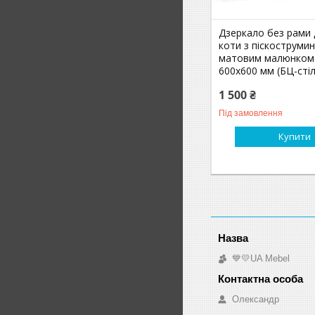
Дзеркало без рами
коти з піскоструми
матовим малюнком
600х600 мм (БЦ-сті
1 500 ₴
Під замовлення
Купити
💙💛UA Mebel
Олександр