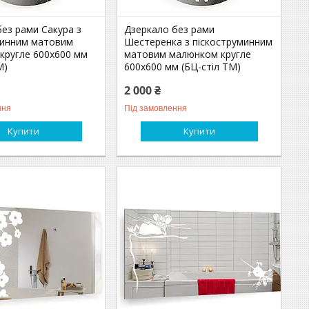
ез рами Сакура з
Дзеркало без рами
минним матовим
Шестеренка з піскоструминним
кругле 600х600 мм
матовим малюнком кругле
М)
600х600 мм (БЦ-стіл ТМ)
2 000 ₴
ння
Під замовлення
Купити
Купити