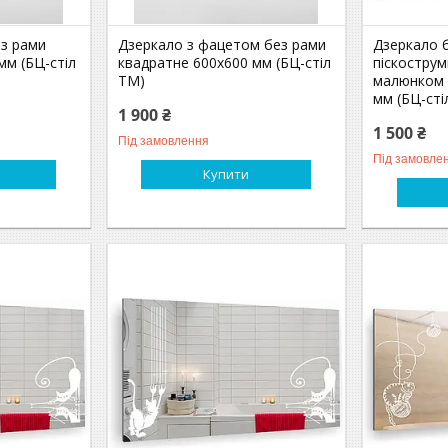
ез рами
Дзеркало з фацетом без рами
Дзеркало б
мм (БЦ-стіл
квадратне 600х600 мм (БЦ-стіл
піскостру
ТМ)
малюнком 
мм (БЦ-сті
1 900 ₴
1 500 ₴
Під замовлення
Під замовле
Купити