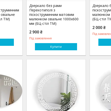
Дзеркало без рами
Дзеркало б
оструминним
Перекотиполі з
піскостру
 овальне
піскоструминним матовим
малюнком 
іл ТМ)
малюнком овальне 1000х600
(БЦ-стіл Т
мм (БЦ-стіл ТМ)
2 000 ₴
2 900 ₴
Під замовле
Під замовлення
Купити