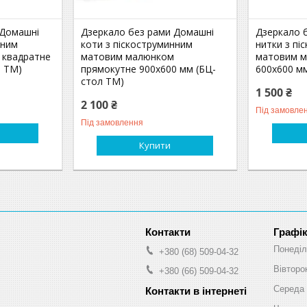
 Домашні
Дзеркало без рами Домашні
Дзеркало 
нним
коти з піскоструминним
нитки з пі
 квадратне
матовим малюнком
матовим м
л ТМ)
прямокутне 900х600 мм (БЦ-
600х600 мм
стол ТМ)
1 500 ₴
2 100 ₴
Під замовле
Під замовлення
Купити
Графік
Понеділ
+380 (68) 509-04-32
Вівторо
+380 (66) 509-04-32
Середа