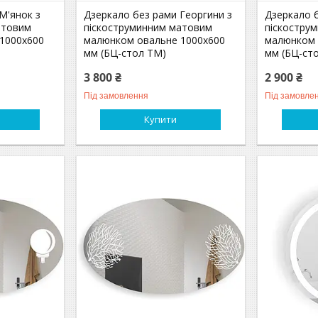
М'янок з
Дзеркало без рами Георгини з
Дзеркало б
атовим
піскоструминним матовим
піскостру
1000х600
малюнком овальне 1000х600
малюнком 
мм (БЦ-стол ТМ)
мм (БЦ-ст
3 800 ₴
2 900 ₴
Під замовлення
Під замовле
Купити