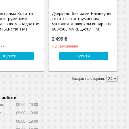
без рами Коти та
Дзеркало без рами Напівнучні
скоструминним
коти з піскоструминним
алюнком квадратне
матовим малюнком квадратне
 (БЦ-стіл ТМ)
600х600 мм (БЦ-стіл ТМ)
2 499 ₴
ння
Під замовлення
Купити
Купити
 роботи
ок
09:00
19:00
к
09:00
19:00
09:00
19:00