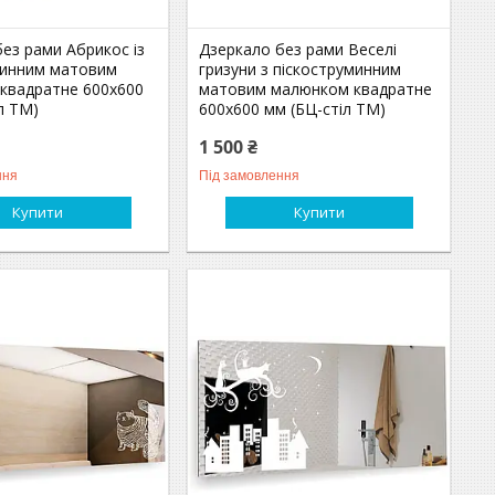
ез рами Абрикос із
Дзеркало без рами Веселі
минним матовим
гризуни з піскоструминним
квадратне 600х600
матовим малюнком квадратне
л ТМ)
600х600 мм (БЦ-стіл ТМ)
1 500 ₴
ння
Під замовлення
Купити
Купити