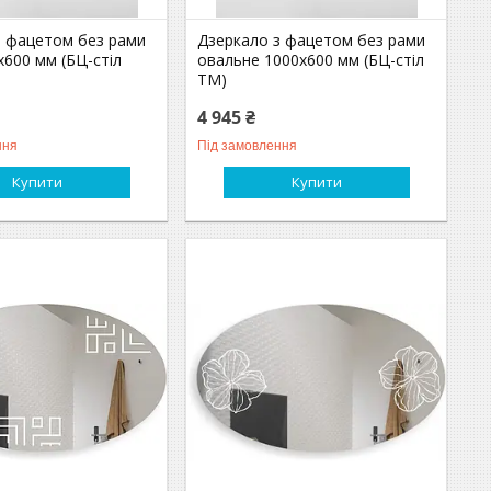
з фацетом без рами
Дзеркало з фацетом без рами
х600 мм (БЦ-стіл
овальне 1000х600 мм (БЦ-стіл
ТМ)
4 945 ₴
ння
Під замовлення
Купити
Купити