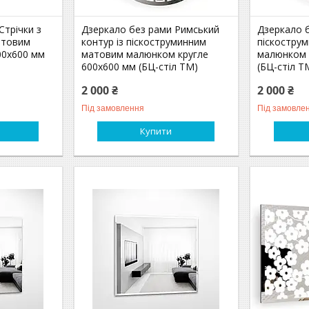
Стрічки з
Дзеркало без рами Римський
Дзеркало б
атовим
контур із піскоструминним
піскостру
00х600 мм
матовим малюнком кругле
малюнком 
600х600 мм (БЦ-стіл ТМ)
(БЦ-стіл Т
2 000 ₴
2 000 ₴
Під замовлення
Під замовле
Купити