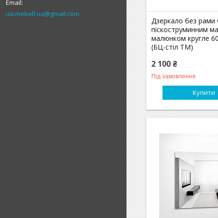
ua.mebell.ua@gmail.com
Дзеркало без рами 
піскоструминним м
малюнком кругле 6
(БЦ-стіл ТМ)
2 100 ₴
Під замовлення
Купити