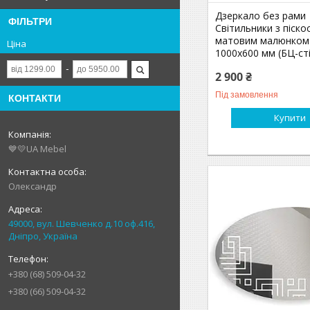
Дзеркало без рами
ФІЛЬТРИ
Світильники з піск
матовим малюнком
Ціна
1000х600 мм (БЦ-ст
2 900 ₴
Під замовлення
КОНТАКТИ
Купити
💙💛UA Mebel
Олександр
49000, вул. Шевченко д.10 оф.416,
Дніпро, Україна
+380 (68) 509-04-32
+380 (66) 509-04-32