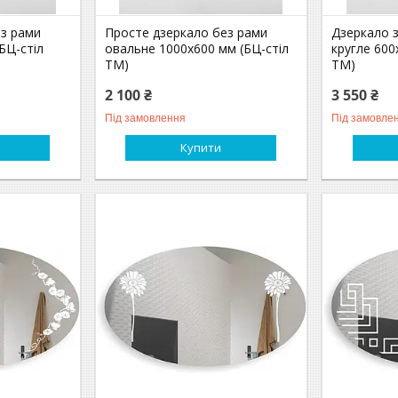
ез рами
Просте дзеркало без рами
Дзеркало 
БЦ-стіл
овальне 1000х600 мм (БЦ-стіл
кругле 600
ТМ)
ТМ)
2 100 ₴
3 550 ₴
Під замовлення
Під замовле
Купити