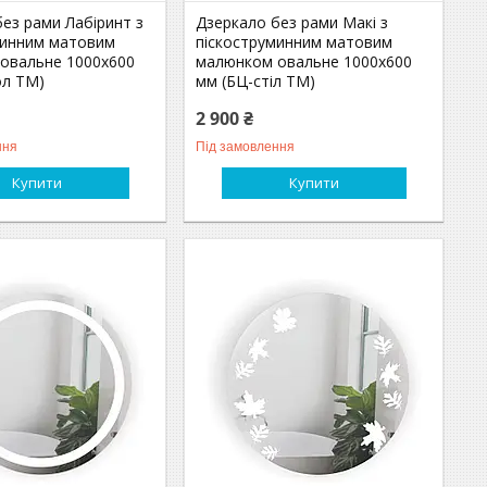
ез рами Лабіринт з
Дзеркало без рами Макі з
минним матовим
піскоструминним матовим
овальне 1000х600
малюнком овальне 1000х600
ол ТМ)
мм (БЦ-стіл ТМ)
2 900 ₴
ння
Під замовлення
Купити
Купити