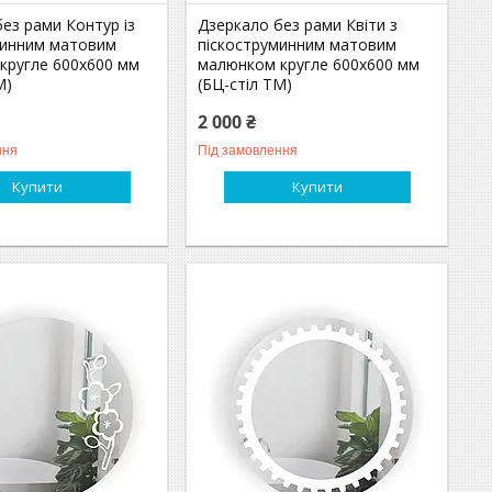
ез рами Контур із
Дзеркало без рами Квіти з
минним матовим
піскоструминним матовим
кругле 600х600 мм
малюнком кругле 600х600 мм
М)
(БЦ-стіл ТМ)
2 000 ₴
ння
Під замовлення
Купити
Купити