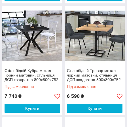
Стіл обідній Кубра метал
Стіл обідній Тревор метал
чорний матовий, стільниця
чорний матовий, стільниця
ДСП квадратна 800х800х752
ДСП квадратна 800х800х752
мм (Loft DesignTM)
мм (Loft DesignTM)
Під замовлення
Під замовлення
7 740
6 590
₴
₴
Купити
Купити