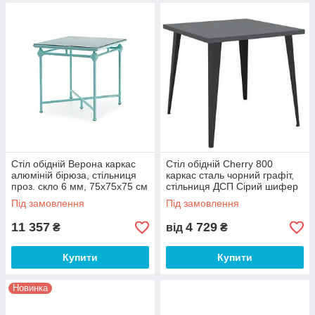
Стіл обідній Верона каркас
Стіл обідній Cherry 800
алюміній бірюза, стільниця
каркас сталь чорний графіт,
проз. скло 6 мм, 75х75х75 см
стільниця ДСП Сірий шифер
(Pradex ТМ)
800*800*770 мм (AMF-ТМ)
Під замовлення
Під замовлення
11 357
4 729
₴
від
₴
Купити
Купити
Новинка