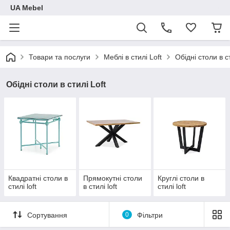
UA Mebel
Товари та послуги
Меблі в стилі Loft
Обідні столи в ст
Обідні столи в стилі Loft
Квадратні столи в
Прямокутні столи
Круглі столи в
стилі loft
в стилі loft
стилі loft
Сортування
0
Фільтри