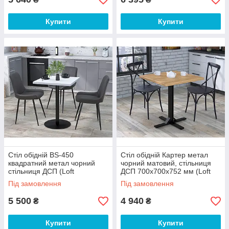
Купити
Купити
Стіл обідній BS-450
Стіл обідній Картер метал
квадратний метал чорний
чорний матовий, стільниця
стільниця ДСП (Loft
ДСП 700х700х752 мм (Loft
DesignTM)
DesignTM)
Під замовлення
Під замовлення
5 500
4 940
₴
₴
Купити
Купити