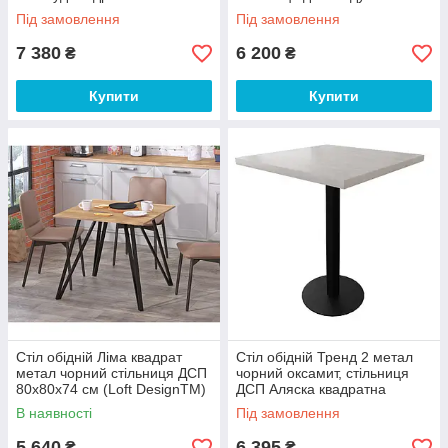
мм (Метал-Дизайн ТМ)
мм (Метал-Дизайн ТМ)
Під замовлення
Під замовлення
7 380
6 200
₴
₴
Купити
Купити
Стіл обідній Ліма квадрат
Стіл обідній Тренд 2 метал
метал чорний стільниця ДСП
чорний оксамит, стільниця
80х80х74 см (Loft DesignTM)
ДСП Аляска квадратна
800*800 мм (Метал-Дизайн
В наявності
Під замовлення
ТМ)
5 640
6 395
₴
₴