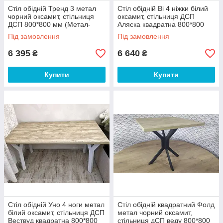
Стіл обідній Тренд 3 метал
Стіл обідній Ві 4 ніжки білий
чорний оксамит, стільниця
оксамит, стільниця ДСП
ДСП 800*800 мм (Метал-
Аляска квадратна 800*800
Дизайн ТМ)
мм (Метал-Дизайн ТМ)
Під замовлення
Під замовлення
6 395
6 640
₴
₴
Купити
Купити
Стіл обідній Уно 4 ноги метал
Стіл обідній квадратний Фолд
білий оксамит, стільниця ДСП
метал чорний оксамит,
Вествуд квадратна 800*800
стільниця дСП веду 800*800