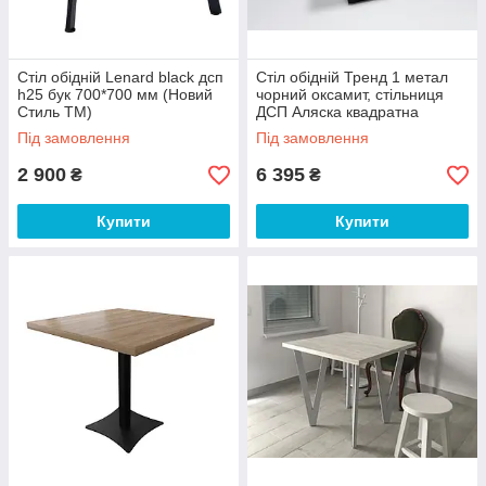
Стіл обідній Lenard black дсп
Стіл обідній Тренд 1 метал
h25 бук 700*700 мм (Новий
чорний оксамит, стільниця
Стиль ТМ)
ДСП Аляска квадратна
800*800 мм (Метал-Дизайн
Під замовлення
Під замовлення
ТМ)
2 900
6 395
₴
₴
Купити
Купити