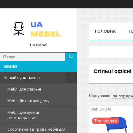
ГОЛОВНА
Т
UA Mebel
Стільці офісні
Новый пункт меню
Меблі для спальні
Меблі Дитячі для дому
117234
Меблі для вулиці
антивандальні
Топ продаж
Спортивна та Ігрова меблі для