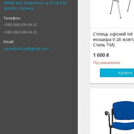
49000, вул. Шевченко д.10 оф.416,
Дніпро, Україна
+380 (68) 509-04-32
+380 (66) 509-04-32
Стілець офісний Isi
екошкіра V-26 жовт
Стиль ТМ)
ua.mebell.ua@gmail.com
1 600 ₴
Під замовлення
Купити