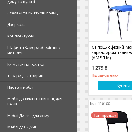
дому та вулиці
Стелажі та книжкові полиці
Дзеркала
Комплектуючі
Стілець офісний Ма
Шафи та Камери зберігання
каркас хром тканин
металеві
(AMF-ТМ)
Кліматична техніка
1 279 ₴
Товари для тварин
Під замовлення
Купити
Плетені меблі
Меблі дошкільні, Шкільні, для
ВАЗів
110100
Топ продаж
Меблі Дитячі для дому
Меблі для кухні