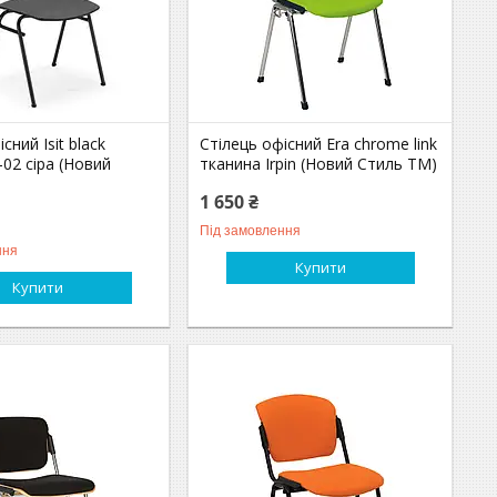
сний Isit black
Стілець офісний Era chrome link
-02 сіра (Новий
тканина Irpin (Новий Стиль ТМ)
1 650 ₴
Під замовлення
ння
Купити
Купити