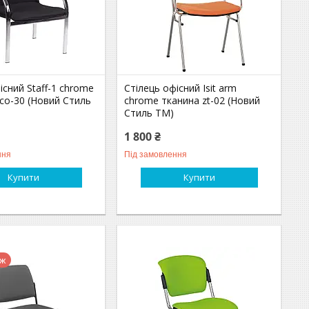
існий Staff-1 chrome
Стілець офісний Isit arm
co-30 (Новий Стиль
chrome тканина zt-02 (Новий
Стиль ТМ)
1 800 ₴
ння
Під замовлення
Купити
Купити
аж