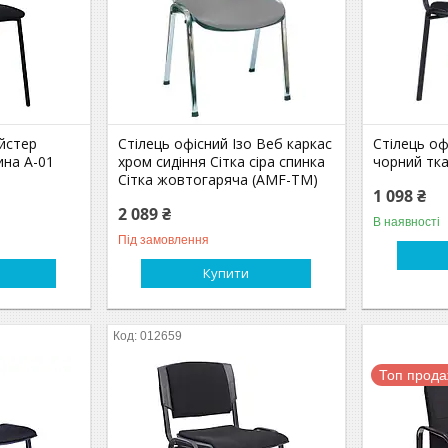
йстер
Стілець офісний Ізо Веб каркас
Стілець оф
ина А-01
хром сидіння Сітка сіра спинка
чорний тк
Сітка жовтогаряча (AMF-ТМ)
1 098 ₴
2 089 ₴
В наявності
Під замовлення
Купити
012659
Топ прод