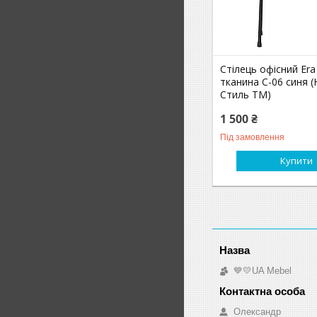
Стілець офісний Era
тканина С-06 синя 
Стиль ТМ)
1 500 ₴
Під замовлення
Купити
💙💛UA Mebel
Олександр