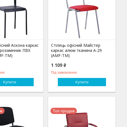
існий Аскона каркас
Стілець офісний Майстер
ірозамінник ПВХ
каркас алюм тканина А-29
MF-ТМ)
(AMF-ТМ)
1 109 ₴
ння
Під замовлення
Купити
Купити
аж
Топ продаж