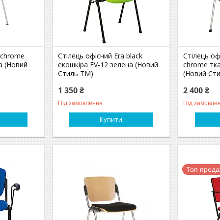
t chrome
Стілець офісний Era black
Стілець оф
а (Новий
екошкіра EV-12 зелена (Новий
chrome тка
Стиль ТМ)
(Новий Ст
1 350 ₴
2 400 ₴
Під замовлення
Під замовле
Купити
Топ прод