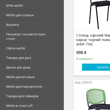
М'які меблі
Меблі для спальні
Вішалки
Письмові та комп'ютерні
Стілець офісний Ма
столи
каркас чорний ткан
(AMF-ТМ)
Офісні меблі
998 ₴
Товари для дачі
В наявності
Купити
Декор для дому
Меблі для вітальні
015073
Меблі для передпокою
Товари для геймерів
Меблі в стилі Loft