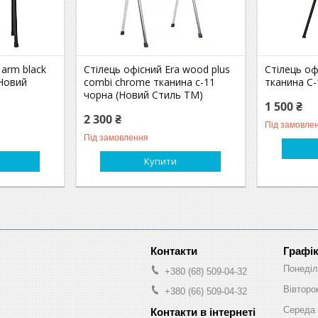
 arm black
Стілець офісний Era wood plus
Стілець офі
(Новий
combi chrome тканина c-11
тканина С-
чорна (Новий Стиль ТМ)
1 500 ₴
2 300 ₴
Під замовле
Під замовлення
Купити
Графік
Понеділ
+380 (68) 509-04-32
Вівторо
+380 (66) 509-04-32
Середа