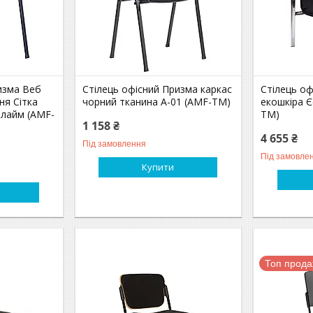
изма Веб
Стілець офісний Призма каркас
Стілець оф
ня Сітка
чорний тканина А-01 (AMF-ТМ)
екошкіра Є
 лайм (AMF-
ТМ)
1 158 ₴
4 655 ₴
Під замовлення
Під замовле
Купити
Топ прод