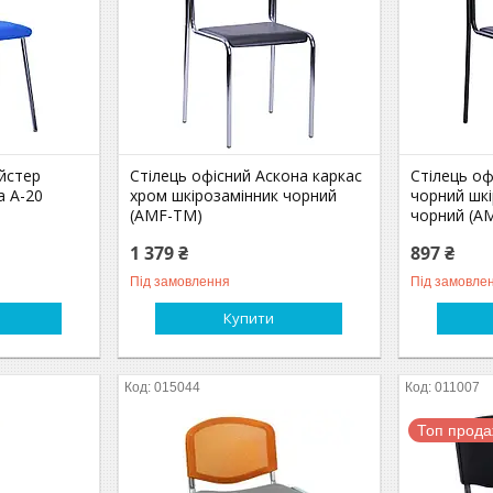
йстер
Стілець офісний Аскона каркас
Стілець оф
а А-20
хром шкірозамінник чорний
чорний шк
(AMF-ТМ)
чорний (A
1 379 ₴
897 ₴
Під замовлення
Під замовле
Купити
015044
011007
Топ прод