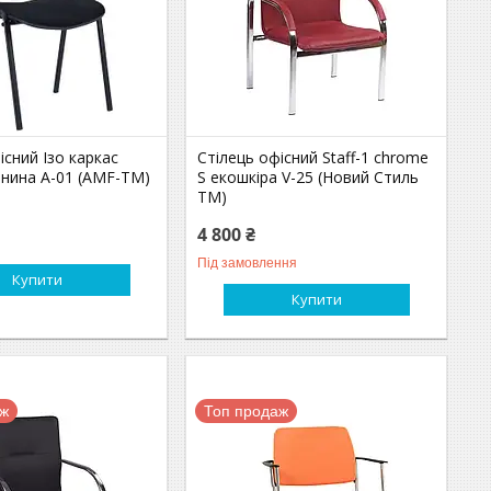
існий Ізо каркас
Стілець офісний Staff-1 chrome
анина А-01 (AMF-ТМ)
S екошкіра V-25 (Новий Стиль
ТМ)
4 800 ₴
Під замовлення
Купити
Купити
аж
Топ продаж