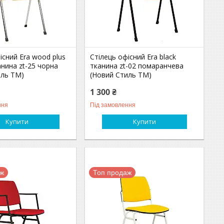
існий Era wood plus
Стілець офісний Era black
нина zt-25 чорна
тканина zt-02 помаранчева
иль ТМ)
(Новий Стиль ТМ)
1 300 ₴
ння
Під замовлення
Купити
Купити
аж
Топ продаж