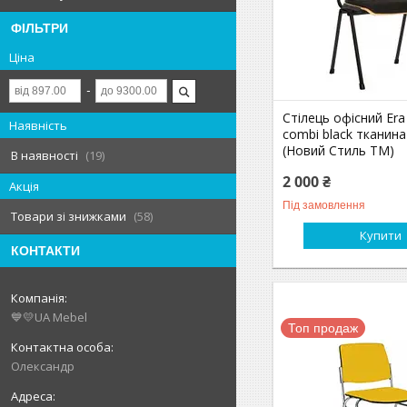
ФІЛЬТРИ
Ціна
Стілець офісний Era
Наявність
combi black тканина
(Новий Стиль ТМ)
В наявності
19
2 000 ₴
Акція
Під замовлення
Товари зі знижками
58
Купити
КОНТАКТИ
💙💛UA Mebel
Топ продаж
Олександр