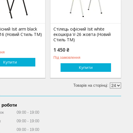
сний Isit arm black
Стілець офісний Isit white
16 (Новий Стиль ТМ)
екошкіра V-26 жовта (Новий
Стиль ТМ)
1 450 ₴
ння
Під замовлення
Купити
Купити
 роботи
ок
09:00
19:00
к
09:00
19:00
09:00
19:00