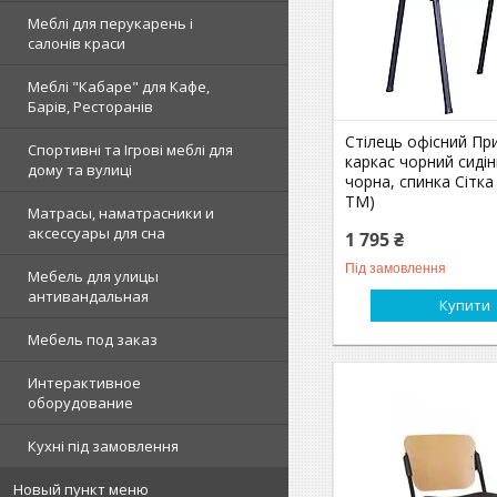
Меблі для перукарень і
салонів краси
Меблі "Кабаре" для Кафе,
Барів, Ресторанів
Стілець офісний Пр
Спортивні та Ігрові меблі для
каркас чорний сидін
дому та вулиці
чорна, спинка Сітка
ТМ)
Матрасы, наматрасники и
аксессуары для сна
1 795 ₴
Під замовлення
Мебель для улицы
антивандальная
Купити
Мебель под заказ
Интерактивное
оборудование
Кухні під замовлення
Новый пункт меню