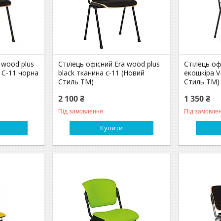
 wood plus
Стілець офісний Era wood plus
Стілець офі
 С-11 чорна
black тканина c-11 (Новий
екошкіра V
Стиль ТМ)
Стиль ТМ)
2 100 ₴
1 350 ₴
Під замовлення
Під замовле
Купити