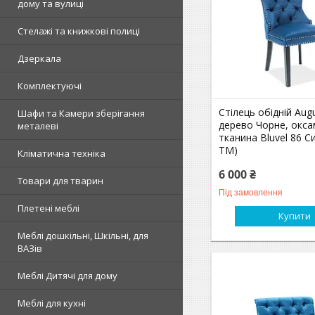
дому та вулиці
Стелажі та книжкові полиці
Дзеркала
Комплектуючі
Стілець обідній Augu
Шафи та Камери зберігання
дерево Чорне, окс
металеві
тканина Bluvel 86 Си
ТМ)
Кліматична техніка
6 000 ₴
Товари для тварин
Під замовлення
Плетені меблі
Купити
Меблі дошкільні, Шкільні, для
ВАЗів
Меблі Дитячі для дому
Меблі для кухні