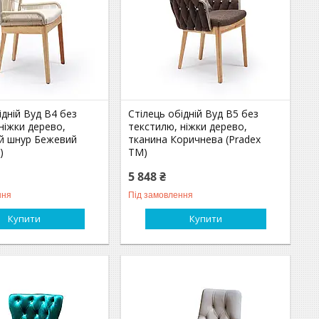
ідній Вуд В4 без
Стілець обідній Вуд В5 без
ніжки дерево,
текстилю, ніжки дерево,
й шнур Бежевий
тканина Коричнева (Pradex
)
ТМ)
5 848 ₴
ння
Під замовлення
Купити
Купити