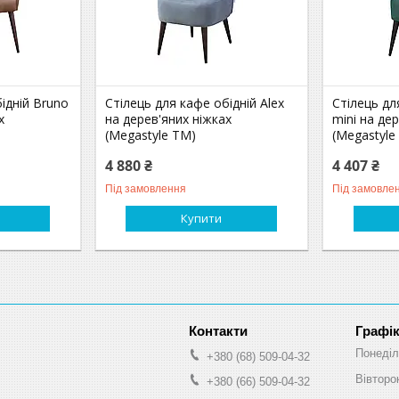
ідній Bruno
Стілець для кафе обідній Alex
Стілець дл
х
на дерев'яних ніжках
mini на де
(Megastyle ТМ)
(Megastyle
4 880 ₴
4 407 ₴
Під замовлення
Під замовле
Купити
Графік
Понеділ
+380 (68) 509-04-32
Вівторо
+380 (66) 509-04-32