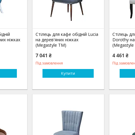
ідній
Стілець для кафе обідній Lucia
Стілець дл
них ніжках
на дерев'яних ніжках
Dorothy на
(Megastyle ТМ)
(Megastyle
7 041 ₴
4 461 ₴
Під замовлення
Під замовле
Купити