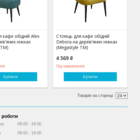
я кафе обідній Alex
Стілець для кафе обідній
рев'яних ніжках
Debora на дерев'яних ніжках
 ТМ)
(Megastyle ТМ)
4 569 ₴
ння
Під замовлення
Купити
Купити
 роботи
ок
09:00
19:00
к
09:00
19:00