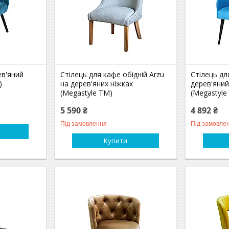
ев'яний
Стілець для кафе обідній Arzu
Стілець дл
)
на дерев'яних ніжках
дерев'яний
(Megastyle ТМ)
(Megastyle
5 590 ₴
4 892 ₴
Під замовлення
Під замовле
Купити