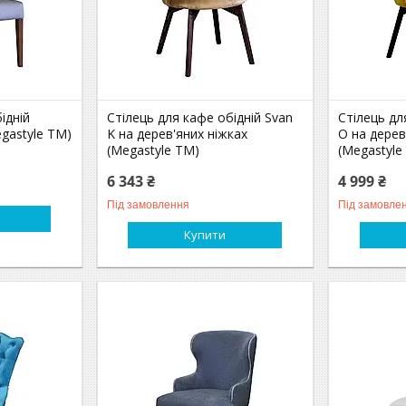
ідній
Стілець для кафе обідній Svan
Стілець дл
egastyle ТМ)
K на дерев'яних ніжках
O на дерев
(Megastyle ТМ)
(Megastyle
6 343 ₴
4 999 ₴
Під замовлення
Під замовле
Купити