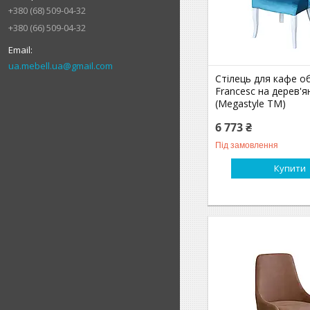
+380 (68) 509-04-32
+380 (66) 509-04-32
ua.mebell.ua@gmail.com
Стілець для кафе об
Francesc на дерев'я
(Megastyle ТМ)
6 773 ₴
Під замовлення
Купити