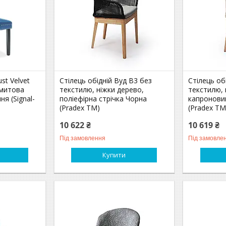
st Velvet
Стілець обідній Вуд В3 без
Стілець об
амитова
текстилю, ніжки дерево,
текстилю, 
ня (Signal-
поліефірна стрічка Чорна
капронови
(Pradex ТМ)
(Pradex ТМ
10 622 ₴
10 619 ₴
Під замовлення
Під замовле
Купити