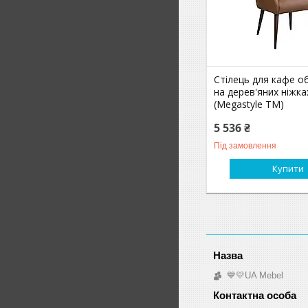
Стілець для кафе об
на дерев'яних ніжка
(Megastyle ТМ)
5 536 ₴
Під замовлення
Купити
💙💛UA Mebel