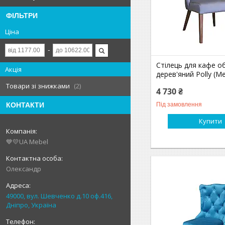
ФІЛЬТРИ
Ціна
Стілець для кафе об
Акція
дерев'яний Polly (M
Товари зі знижками
2
4 730 ₴
Під замовлення
КОНТАКТИ
Купити
💙💛UA Mebel
Олександр
49000, вул. Шевченко д.10 оф.416,
Дніпро, Україна