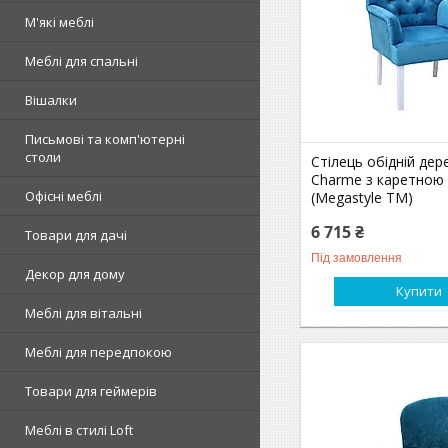
М'які меблі
Меблі для спальні
Вішалки
Письмові та комп'ютерні
столи
Стілець обідній дер
Charme з каретною
Офісні меблі
(Megastyle ТМ)
6 715 ₴
Товари для дачі
Під замовлення
Декор для дому
Купити
Меблі для вітальні
Меблі для передпокою
Товари для геймерів
Меблі в стилі Loft