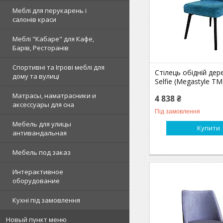
Меблі для перукарень і
салонів краси
Меблі "Кабаре" для Кафе,
Барів, Ресторанів
Спортивні та Ігрові меблі для
Стілець обідній дер
дому та вулиці
Selfie (Megastyle ТМ
Матрасы, наматрасники и
4 838 ₴
аксессуары для сна
Під замовлення
Мебель для улицы
Купити
антивандальная
Мебель под заказ
Интерактивное
оборудование
Кухні під замовлення
Новый пункт меню