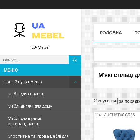
ГОЛОВНА
Т
UA Mebel
М'які стільці 
Новый пункт меню
Меблі для спальні
Меблі Дитячі для дому
AUGUSTVCGR86
Меблі для вулиці
антивандальні
Спортивна та Ігрова меблі для