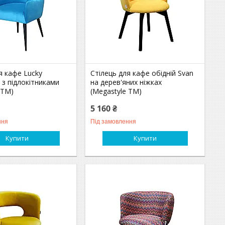
я кафе Lucky
Стілець для кафе обідній Svan
 з підлокітниками
на дерев'яних ніжках
 ТМ)
(Megastyle ТМ)
5 160 ₴
ння
Під замовлення
Купити
Купити