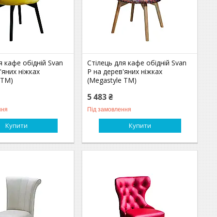
я кафе обідній Svan
Стілець для кафе обідній Svan
'яних ніжках
P на дерев'яних ніжках
 ТМ)
(Megastyle ТМ)
5 483 ₴
ння
Під замовлення
Купити
Купити