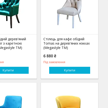
ідній дерев'яний
Стілець для кафе обідній
ir з каретною
Tomas на дерев'яних ніжках
Megastyle ТМ)
(Megastyle ТМ)
6 880 ₴
ння
Під замовлення
Купити
Купити