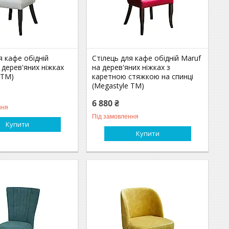
я кафе обідній
Стілець для кафе обідній Maruf
 дерев'яних ніжках
на дерев'яних ніжках з
 ТМ)
каретною стяжкою на спинці
(Megastyle ТМ)
6 880 ₴
ння
Під замовлення
Купити
Купити