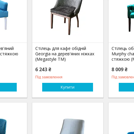
ев'яний
Стілець для кафе обідній
Стілець об
 стяжкою
Georgia на дерев'яних ніжках
Murphy cha
(Megastyle ТМ)
стяжкою (
6 243 ₴
8 009 ₴
Під замовлення
Під замовле
Купити