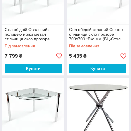
Стіл обідній Овальний з
Стіл обідній скляний Сектор
полицею ніжки метал
стільниця скло прозоре
стільниця скло прозоре
700х700 *Еко мм (БЦ-Стол
1100х650 *Еко мм (БЦ-Стол
ТМ)
Під замовлення
Під замовлення
ТМ)
7 799
5 435
₴
₴
Купити
Купити