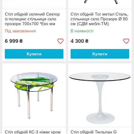
Стіл обідній скляний Сектор
Стіл обідній Тог метал Сталь,
із полицею стільниця скло
стільниця скло Прозоре Ø 80
прозоре 700х700 *Еко мм
см (СДМ меблі-ТМ)
(БЦ-Стол ТМ)
Під замовлення
В наявності
6 999
4 300
₴
₴
Купити
Купити
Стіл обідній КС-3 ніжки хром
Стіл обідній Тюльпан G