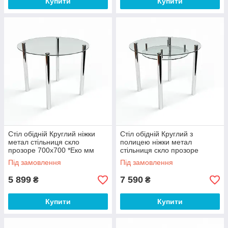
Купити
Купити
Стіл обідній Круглий ніжки
Стіл обідній Круглий з
метал стільниця скло
полицею ніжки метал
прозоре 700х700 *Еко мм
стільниця скло прозоре
(БЦ-стол ТМ)
700х700 *Еко мм (БЦ-стол
Під замовлення
Під замовлення
ТМ)
5 899
7 590
₴
₴
Купити
Купити