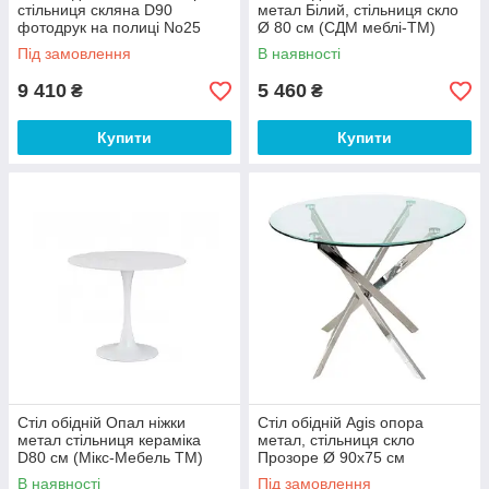
стільниця скляна D90
метал Білий, стільниця скло
фотодрук на полиці No25
Ø 80 см (СДМ меблі-ТМ)
(Антонік ТМ)
Під замовлення
В наявності
9 410
5 460
₴
₴
Купити
Купити
Стіл обідній Опал ніжки
Стіл обідній Agis опора
метал стільниця кераміка
метал, стільниця скло
D80 см (Мікс-Мебель ТМ)
Прозоре Ø 90х75 см
(SignalTM) каркас хром скло
В наявності
Під замовлення