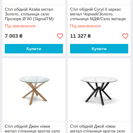
Стіл обідній Azalia метал
Стіл обідній Cyryl II каркас
Золото, стільниця скло
метал Чорний/Золото,
Прозоре Ø 80 (SignalTM)
стільниця МДФ/Скло імітація
каменю Ø100 (SignalTM)
Під замовлення
Під замовлення
7 003
11 327
₴
₴
Купити
Купити
Стіл обідній Джин ніжки
Стіл обідній Джой ніжки
метал стільниця кругла скло
метал стільниця кругла скло