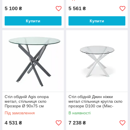
5 100
5 561
₴
₴
Купити
Купити
Стіл обідній Agis опора
Стіл обідній Джин ніжки
метал, стільниця скло
метал стільниця кругла скло
Прозоре Ø 90х75 см
прозоре D100 см (Мікс-
(SignalTM) каркас чорний
Мебель ТМ) Білий
Під замовлення
В наявності
матовий
4 531
7 238
₴
₴