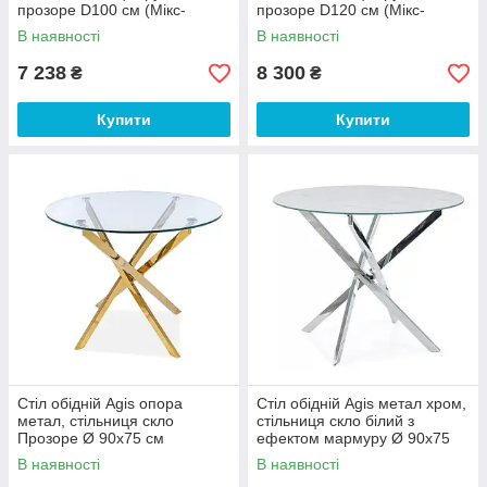
прозоре D100 см (Мікс-
прозоре D120 см (Мікс-
Мебель ТМ)
Мебель ТМ)
В наявності
В наявності
7 238
8 300
₴
₴
Купити
Купити
Стіл обідній Agis опора
Стіл обідній Agis метал хром,
метал, стільниця скло
стільниця скло білий з
Прозоре Ø 90х75 см
ефектом мармуру Ø 90х75
(SignalTM)
см (SignalTM)
В наявності
В наявності