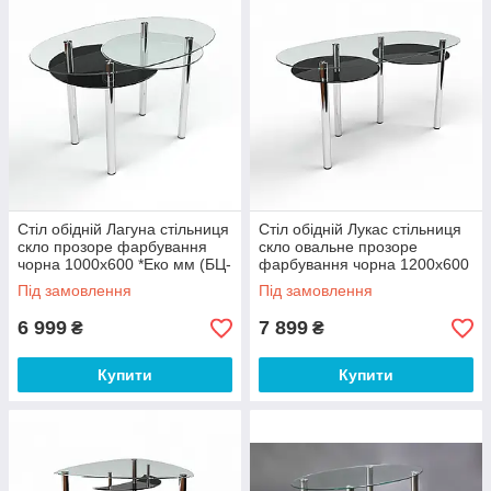
Стіл обідній Лагуна стільниця
Стіл обідній Лукас стільниця
скло прозоре фарбування
скло овальне прозоре
чорна 1000х600 *Еко мм (БЦ-
фарбування чорна 1200х600
Стол ТМ)
*Еко мм (БЦ-Стол ТМ)
Під замовлення
Під замовлення
6 999
7 899
₴
₴
Купити
Купити