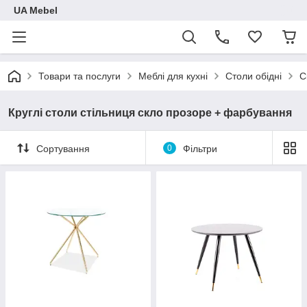
UA Mebel
Товари та послуги
Меблі для кухні
Столи обідні
С
Круглі столи стільниця скло прозоре + фарбування
Сортування
0
Фільтри