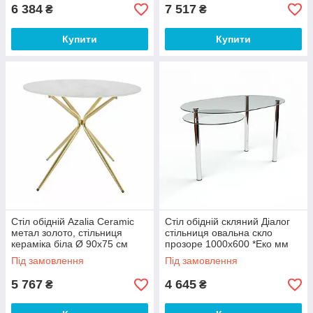
6 384
7 517
₴
₴
Купити
Купити
Стіл обідній Azalia Ceramic
Стіл обідній скляний Діалог
метал золото, стільниця
стільниця овальна скло
кераміка біла Ø 90х75 см
прозоре 1000х600 *Еко мм
(SignalTM)
(БЦ-стол ТМ)
Під замовлення
Під замовлення
5 767
4 645
₴
₴