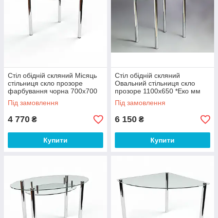
Стіл обідній скляний Місяць
Стіл обідній скляний
стільниця скло прозоре
Овальний стільниця скло
фарбування чорна 700х700
прозоре 1100х650 *Еко мм
*Еко мм (БЦ-Стол ТМ)
(БЦ-Стол ТМ)
Під замовлення
Під замовлення
4 770
6 150
₴
₴
Купити
Купити