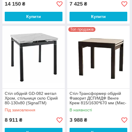
14 150
7 425
₴
₴
Купити
Купити
Топ продажів
Стіл обідній GD-082 метал
Стіл-Трансформер обідній
Хром, стільниця скло Сірий
Фаворит ДСП/МДФ Венге
80-130х80 (SignalTM)
Крем 815/1630*670 мм (Мікс-
Мебель TM)
Під замовлення
В наявності
8 911
3 988
₴
₴