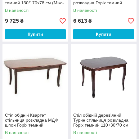
темний 130/170х78 см (Мікс-
розкладна Горіх темний
Мебель ТМ)
102/135*68,5 см (Мікс-
В наявності
В наявності
Мебель ТМ)
9 725
6 613
₴
₴
Купити
Купити
Стіл обідній Квартет
Стіл обідній дерев'яний
стільниця розкладна МДФ
Турин стільниця розкладна
шпон Горіх темний
Горіх темний 110+30*70 см
180/230х90 см (Мікс-Мебель
(Мікс-Мебель ТМ)
В наявності
В наявності
ТМ)