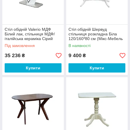
Стіл обідній Valerio МДФ
Стіл обідній Шервуд
Білий лак, стільниця МДФ/
стільниця розкладна Біла
італійська кераміка Сірий
120/160*80 см (Мікс-Мебель
160-220х90 (Signal ТМ)
ТМ)
Під замовлення
В наявності
35 236
9 400
₴
₴
Купити
Купити