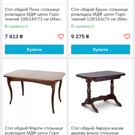
Стіл обідній Поло стільниця
Стіл обідній Бруно стільниця
розкладна МДФ шпон Горіх
розкладна МДФ шпон Горіх
темний 108/140*73 см (Мікс-
темний 129/163х74 см (Мікс-
Мебель ТМ)
Мебель ТМ)
В наявності
В наявності
7 613
9 275
₴
₴
Купити
Купити
Стіл обідній Мартін стільниця
Стіл обідній Аврора масив
розкладна МДФ шпон Горіх
дерева вільха стільниця