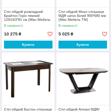
Стіл обідній розкладний
Стіл обідній Моно стільниця
Брайтон Горіх темний
МДФ шпон Білий 900*680 мм
129/163*81 см (Мікс-Мебель
(Мікс-Мебель ТМ)
ТМ)
В наявності
В наявності
10 275
5 025
₴
₴
Купити
Купити
Стіл обідній Бостон стільниця
Стіл обідній Armani МДФ/