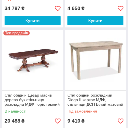
(SignalTM)
34 787
4 650
₴
₴
Купити
Купити
Топ продажів
Стіл обідній Цезар масив
Стіл обідній розкладний
дерева бук стільниця
Diego II каркас МДФ,
розкладна МДФ Горіх темний
стільниця ДСП Білий матовий
200/240*100 см (Мікс-Мебель
105-140x65 (SignalTM)
В наявності
Під замовлення
ТМ)
20 488
9 410
₴
₴