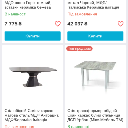
МДФ шпон Горіх темний,
метал Чорний, МДФ/
вставки кераміка бежева
Італійська Кераміка імітація
115/154*74 см (Мікс-Мебель
мармуру 160-220х90
В наявності
Під замовлення
ТМ)
(SignalTM)
7 775
42 037
₴
₴
Купити
Купити
Топ продажів
Стіл обідній Cortez каркас
Стіл-трансформер обідній
матова сталь/МДФ Антрацит,
Скай каркас білий стільниця
МДФ/Кераміка Імітація
ДСП Урбан (Мікс-Мебель TM)
мармуру 160-210x90
Під замовлення
В наявності