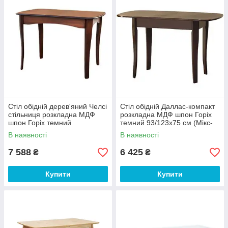
Стіл обідній дерев'яний Челсі
Стіл обідній Даллас-компакт
стільниця розкладна МДФ
розкладна МДФ шпон Горіх
шпон Горіх темний
темний 93/123х75 см (Мікс-
108/140*73 см (Мікс-Мебель
Мебель ТМ)
В наявності
В наявності
ТМ)
7 588
6 425
₴
₴
Купити
Купити