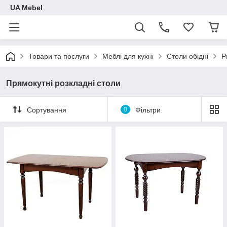
UA Mebel
Товари та послуги
Меблі для кухні
Столи обідні
Р
Прямокутні розкладні столи
Сортування
0
Фільтри