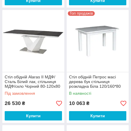
Купити
Купити
Топ продажів
Стіл обідній Alaras II МДФ/
Стіл обідній Петрос масі
Сталь Білий лак, стільниця
дерева бук стільниця
МДФ/скло Чорний 80-120x80
розкладна Біла 120/160*80
(SignalTM)
см (Мікс-Мебель ТМ)
Під замовлення
В наявності
26 530
10 063
₴
₴
Купити
Купити