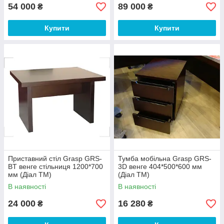
54 000
89 000
₴
₴
Купити
Купити
Приставний стіл Grasp GRS-
Тумба мобільна Grasp GRS-
BT венге стільниця 1200*700
3D венге 404*500*600 мм
мм (Діал ТМ)
(Діал ТМ)
В наявності
В наявності
24 000
16 280
₴
₴