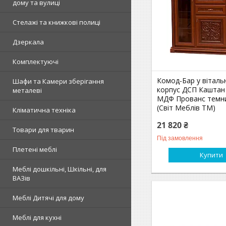
дому та вулиці
Стелажі та книжкові полиці
Дзеркала
Комплектуючі
Комод-Бар у віталь
Шафи та Камери зберігання
корпус ДСП Каштан
металеві
МДФ Прованс темн
(Свiт Меблів ТМ)
Кліматична техніка
21 820 ₴
Товари для тварин
Під замовлення
Плетені меблі
Купити
Меблі дошкільні, Шкільні, для
ВАЗів
Меблі Дитячі для дому
Меблі для кухні