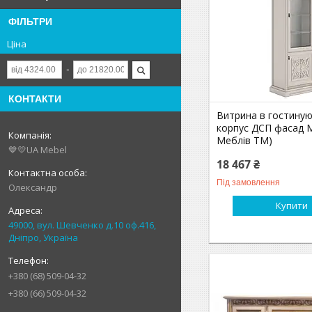
ФІЛЬТРИ
Ціна
КОНТАКТИ
Витрина в гостину
корпус ДСП фасад 
Меблiв ТМ)
💙💛UA Mebel
18 467 ₴
Під замовлення
Олександр
Купити
49000, вул. Шевченко д.10 оф.416,
Дніпро, Україна
+380 (68) 509-04-32
+380 (66) 509-04-32