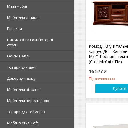
М'які меблі
Меблі для спальні
Вішалки
Письмові та комп'ютерні
столи
Комод ТВ у вітальн
корпус ДСП Каштан
Офісні меблі
МДФ Прованс темн
(Свiт Меблів ТМ)
Товари для дачі
16 577 ₴
Декор для дому
Під замовлення
Купити
Меблі для вітальні
Меблі для передпокою
Товари для геймерів
Меблі в стилі Loft