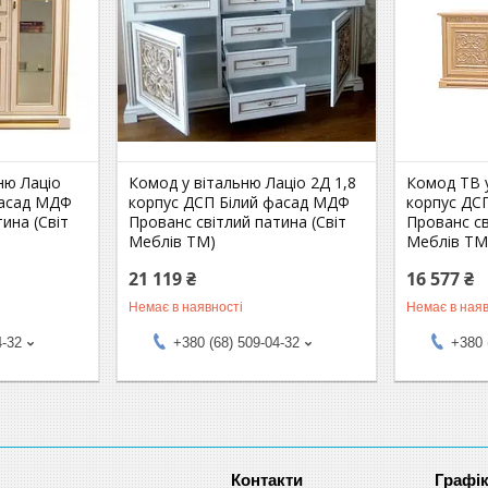
ню Лаціо
Комод у вітальню Лаціо 2Д 1,8
Комод ТВ у
фасад МДФ
корпус ДСП Білий фасад МДФ
корпус ДС
ина (Свiт
Прованс світлий патина (Свiт
Прованс св
Меблів ТМ)
Меблів ТМ
21 119 ₴
16 577 ₴
Немає в наявності
Немає в наяв
4-32
+380 (68) 509-04-32
+380 
Графік