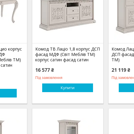
цио корпус
Комод ТВ Лаціо 1,8 корпус ДСП
Комод Лац
МДФ
фасад МДФ (Свiт Меблів ТМ)
ДСП фасад
Меблiв ТМ)
корпус сатин фасад сатин
ТМ)
 сатин
16 577 ₴
21 119 ₴
Під замовлення
Під замовле
Купити