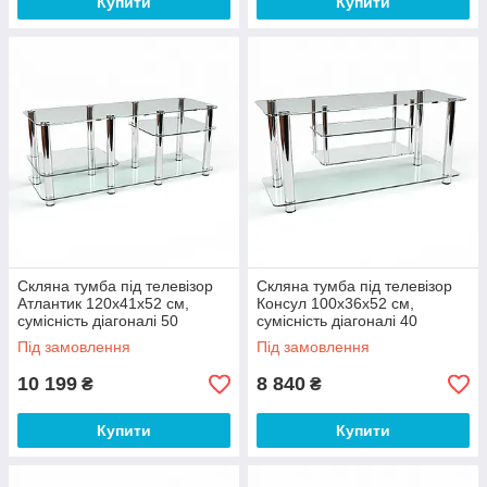
Купити
Купити
Скляна тумба під телевізор
Скляна тумба під телевізор
Атлантик 120х41х52 см,
Консул 100х36х52 см,
сумісність діагоналі 50
сумісність діагоналі 40
дюймів (БЦ-стол ТМ)
дюймів (БЦ-стол ТМ)
Під замовлення
Під замовлення
10 199
8 840
₴
₴
Купити
Купити