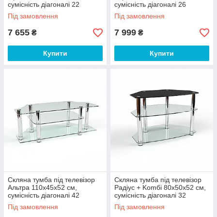
сумісність діагоналі 22
сумісність діагоналі 26
дюйми (БЦ-стол ТМ)
дюймів (БЦ-стол ТМ)
Під замовлення
Під замовлення
7 655
7 999
₴
₴
Купити
Купити
Скляна тумба під телевізор
Скляна тумба під телевізор
Альтра 110х45х52 см,
Радіус + Komбі 80х50х52 см,
сумісність діагоналі 42
сумісність діагоналі 32
дюйми (БЦ-стол ТМ)
дюйми (БЦ-стіл ТМ)
Під замовлення
Під замовлення