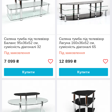
Скляна тумба під телевізор
Скляна тумба під телевізор
Баланс 95х36х52 см,
Лагуна 160х36х52 см,
сумісність діагоналі 32
сумісність діагоналі 65
дюйми (БЦ-стол ТМ)
дюймів (БЦ-стол ТМ)
Під замовлення
Під замовлення
7 099
12 899
₴
₴
Купити
Купити