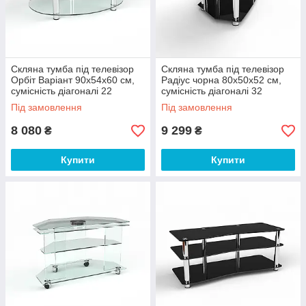
Скляна тумба під телевізор
Скляна тумба під телевізор
Орбіт Варіант 90х54х60 см,
Радіус чорна 80х50х52 см,
сумісність діагоналі 22
сумісність діагоналі 32
дюйми (БЦ-стол ТМ)
дюйми (БЦ-стол ТМ)
Під замовлення
Під замовлення
8 080
9 299
₴
₴
Купити
Купити