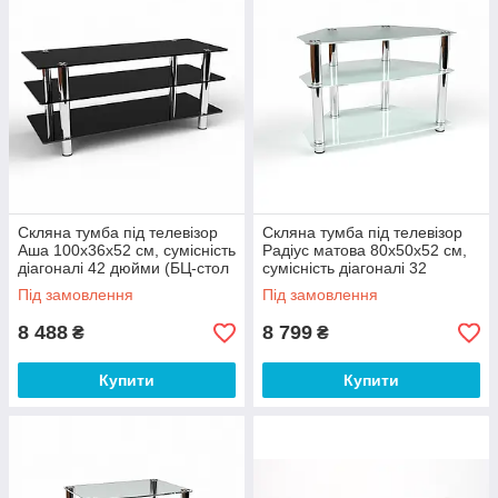
Скляна тумба під телевізор
Скляна тумба під телевізор
Аша 100х36х52 см, сумісність
Радіус матова 80х50х52 см,
діагоналі 42 дюйми (БЦ-стол
сумісність діагоналі 32
ТМ)
дюйми (БЦ-стіл ТМ)
Під замовлення
Під замовлення
8 488
8 799
₴
₴
Купити
Купити