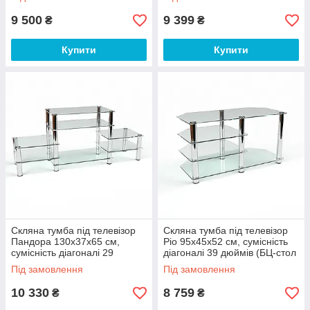
9 500
9 399
₴
₴
Купити
Купити
Скляна тумба під телевізор
Скляна тумба під телевізор
Пандора 130х37х65 см,
Ріо 95х45х52 см, сумісність
сумісність діагоналі 29
діагоналі 39 дюймів (БЦ-стол
дюймів (БЦ-стол ТМ)
ТМ)
Під замовлення
Під замовлення
10 330
8 759
₴
₴