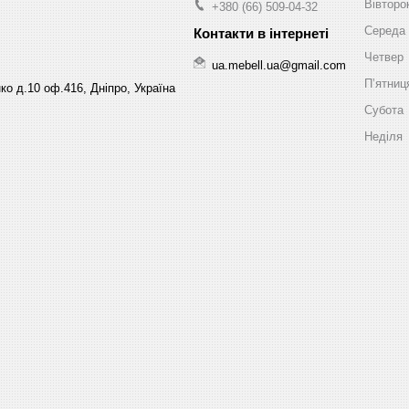
Вівторо
+380 (66) 509-04-32
Середа
Четвер
ua.mebell.ua@gmail.com
Пʼятниц
ко д.10 оф.416, Дніпро, Україна
Субота
Неділя