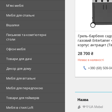
М'які меблі
Меблі для спальні
Вішалки
Письмові та комп'ютерні
Гриль-барбекю сад
столи
газовий Entertainer
корпус антрацит (T
Офісні меблі
28 700 ₴
Товари для дачі
Немає в наявності
+380 (68) 509-0
Декор для дому
Меблі для вітальні
Меблі для передпокою
Товари для геймерів
💙💛UA Mebel
Меблі в стилі Loft