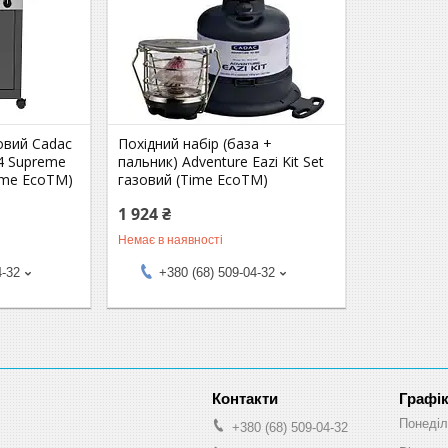
овий Cadac
Похідний набір (база +
 4 Supreme
пальник) Adventure Eazi Kit Set
ime EcoTM)
газовий (Time EcoTM)
1 924 ₴
Немає в наявності
4-32
+380 (68) 509-04-32
Графік
Понеділ
+380 (68) 509-04-32