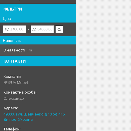
ФІЛЬТРИ
Ціна
Наявність
В наявності
4
КОНТАКТИ
💙💛UA Mebel
Олександр
49000, вул. Шевченко д.10 оф.416,
Дніпро, Україна