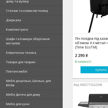
дому та вулиці
Стелажі та книжкові полиці
Дзеркала
Комплектуючі
Піч похідна під каз
Шафи та Камери зберігання
об'ємом 4 л метал 
металеві
(Time EcoTM)
Кліматична техніка
2 290 ₴
Товари для тварин
В наявності
Купити
Плетені меблі
Меблі дошкільні, Шкільні, для
ВАЗів
6001773112208
Меблі Дитячі для дому
Меблі для кухні