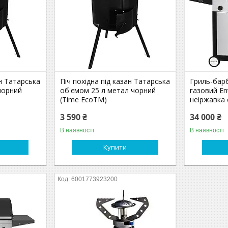
ан Татарська
Піч похідна під казан Татарська
Гриль-бар
чорний
об'ємом 25 л метал чорний
газовий En
(Time EcoTM)
неіржавка 
3 590 ₴
34 000 ₴
В наявності
В наявності
Купити
6001773923200