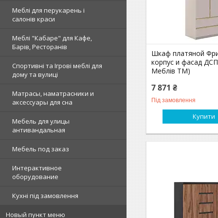
Меблі для перукарень і
салонів краси
Меблі "Кабаре" для Кафе,
Барів, Ресторанів
Шкаф платяной Фр
корпус и фасад ДСП
Спортивні та Ігрові меблі для
Меблів TM)
дому та вулиці
7 871 ₴
Матрасы, наматрасники и
Під замовлення
аксессуары для сна
Купити
Мебель для улицы
антивандальная
Мебель под заказ
Интерактивное
оборудование
Кухні під замовлення
Новый пункт меню