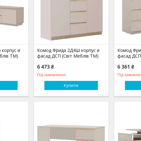
 корпус и
Комод Фрида 2Д4Ш корпус и
Комод Фри
блів TM)
фасад ДСП (Світ Меблів TM)
фасад ДСП
6 473 ₴
6 361 ₴
Під замовлення
Під замовле
Купити