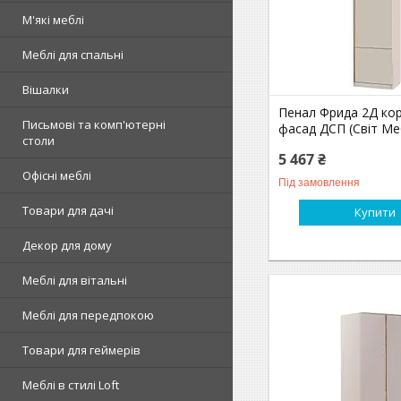
М'які меблі
Меблі для спальні
Вішалки
Пенал Фрида 2Д кор
Письмові та комп'ютерні
фасад ДСП (Світ Ме
столи
5 467 ₴
Офісні меблі
Під замовлення
Товари для дачі
Купити
Декор для дому
Меблі для вітальні
Меблі для передпокою
Товари для геймерів
Меблі в стилі Loft