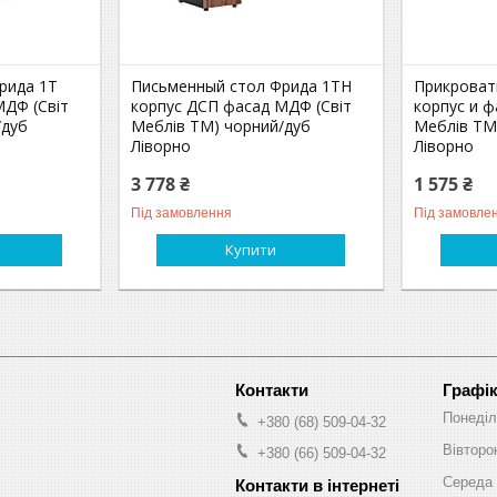
рида 1Т
Письменный стол Фрида 1ТН
Прикроват
МДФ (Світ
корпус ДСП фасад МДФ (Світ
корпус и ф
/дуб
Меблів TM) чорний/дуб
Меблів TM
Ліворно
Ліворно
3 778 ₴
1 575 ₴
Під замовлення
Під замовле
Купити
Графік
Понеділ
+380 (68) 509-04-32
Вівторо
+380 (66) 509-04-32
Середа