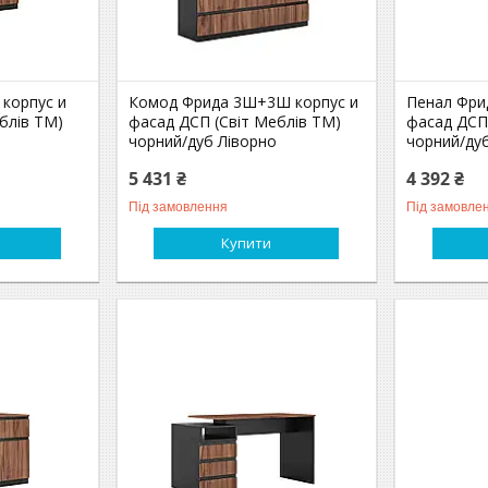
корпус и
Комод Фрида 3Ш+3Ш корпус и
Пенал Фри
блів TM)
фасад ДСП (Світ Меблів TM)
фасад ДСП
чорний/дуб Ліворно
чорний/ду
5 431 ₴
4 392 ₴
Під замовлення
Під замовле
Купити