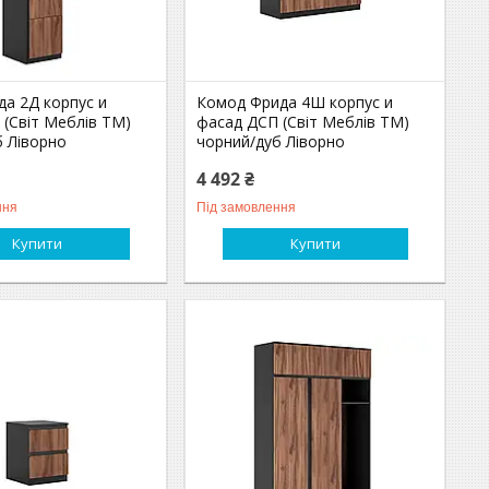
да 2Д корпус и
Комод Фрида 4Ш корпус и
 (Світ Меблів TM)
фасад ДСП (Світ Меблів TM)
б Ліворно
чорний/дуб Ліворно
4 492 ₴
ння
Під замовлення
Купити
Купити