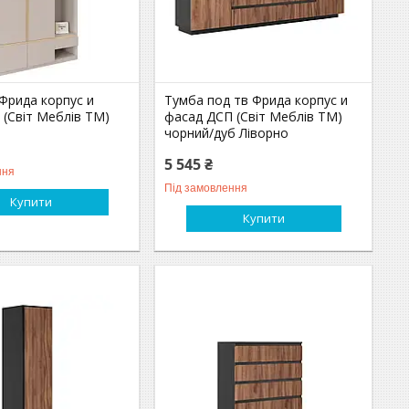
Фрида корпус и
Тумба под тв Фрида корпус и
 (Світ Меблів TM)
фасад ДСП (Світ Меблів TM)
чорний/дуб Ліворно
5 545 ₴
ння
Під замовлення
Купити
Купити