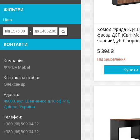
ФІЛЬТРИ
Ціна
Комод Фрида 2Д4Ш 
фасад ДСП (Світ Ме
чорний/дуб Ліворно
КОНТАКТИ
5 394 ₴
Під замовлення
💙💛UA Mebel
Купити
Олександр
49000, вул. Шевченко д.10 оф.416,
Дніпро, Україна
+380 (68) 509-04-32
+380 (66) 509-04-32