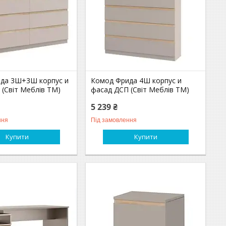
да 3Ш+3Ш корпус и
Комод Фрида 4Ш корпус и
 (Світ Меблів TM)
фасад ДСП (Світ Меблів TM)
5 239 ₴
ння
Під замовлення
Купити
Купити