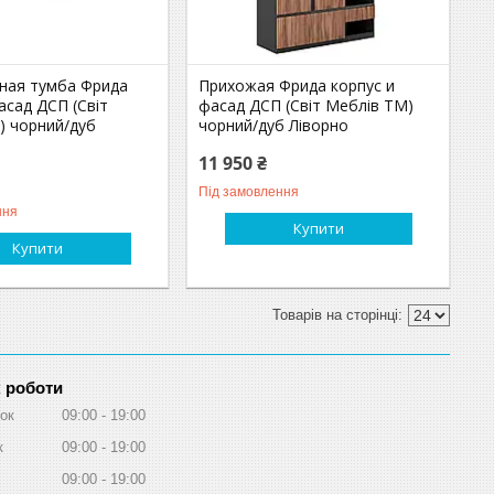
ная тумба Фрида
Прихожая Фрида корпус и
асад ДСП (Світ
фасад ДСП (Світ Меблів TM)
) чорний/дуб
чорний/дуб Ліворно
11 950 ₴
Під замовлення
ння
Купити
Купити
 роботи
ок
09:00
19:00
к
09:00
19:00
09:00
19:00