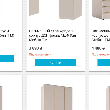
пус и
Письменный стол Фрида 1Т
Письменны
блів TM)
корпус ДСП фасад МДФ (Світ
корпус ДС
Меблів TM)
Меблів TM
3 890 ₴
4 486 ₴
Під замовлення
Під замовле
Купити