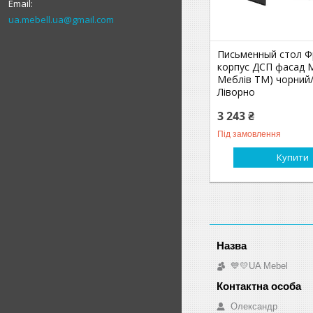
ua.mebell.ua@gmail.com
Письменный стол Ф
корпус ДСП фасад 
Меблів TM) чорний
Ліворно
3 243 ₴
Під замовлення
Купити
💙💛UA Mebel
Олександр