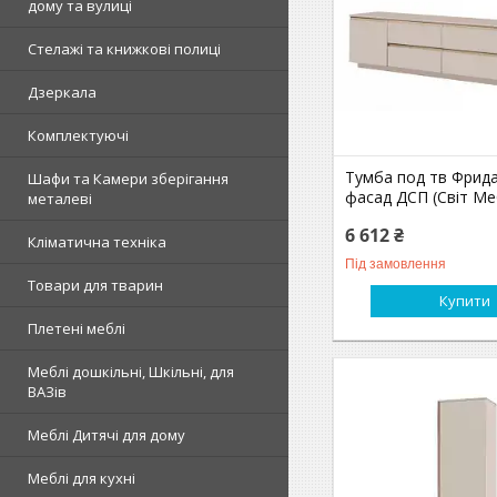
дому та вулиці
Стелажі та книжкові полиці
Дзеркала
Комплектуючі
Тумба под тв Фрида
Шафи та Камери зберігання
фасад ДСП (Світ Ме
металеві
6 612 ₴
Кліматична техніка
Під замовлення
Товари для тварин
Купити
Плетені меблі
Меблі дошкільні, Шкільні, для
ВАЗів
Меблі Дитячі для дому
Меблі для кухні