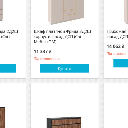
ида 2Д2Ш
Шкаф платяной Фрида 3Д2Ш
Прихожая 
 (Світ
корпус и фасад ДСП (Світ
фасад ДСП
Меблів TM)
14 062 ₴
11 337 ₴
Під замовле
Під замовлення
Купити