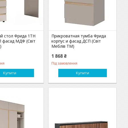
й стол Фрида 1ТН
Прикроватная тумба Фрида
П фасад МДФ (Світ
корпус и фасад ДСП (Світ
)
Меблів TM)
1 868 ₴
ння
Під замовлення
Купити
Купити