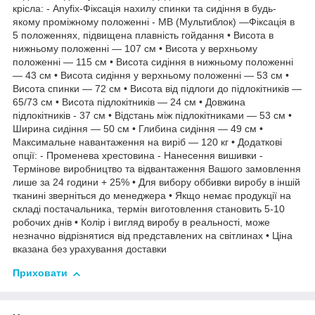
крісла: - Anyfix-Фіксація нахилу спинки та сидіння в будь-
якому проміжному положенні - МВ (Мультиблок) —Фіксація в
5 положеннях, підвищена плавність гойдання • Висота в
нижньому положенні — 107 см • Висота у верхньому
положенні — 115 см • Висота сидіння в нижньому положенні
— 43 см • Висота сидіння у верхньому положенні — 53 см •
Висота спинки — 72 см • Висота від підлоги до підлокітників —
65/73 см • Висота підлокітників — 24 см • Довжина
підлокітників - 37 см • Відстань між підлокітниками — 53 см •
Ширина сидіння — 50 см • Глибина сидіння — 49 см •
Максимальне навантаження на виріб — 120 кг • Додаткові
опції: - Променева хрестовина - Нанесення вишивки -
Термінове виробництво та відвантаження Вашого замовлення
лише за 24 години + 25% • Для вибору оббивки виробу в іншій
тканині зверніться до менеджера • Якщо немає продукції на
складі постачальника, термін виготовлення становить 5-10
робочих днів • Колір і вигляд виробу в реальності, може
незначно відрізнятися від представлених на світлинах • Ціна
вказана без урахування доставки
Приховати