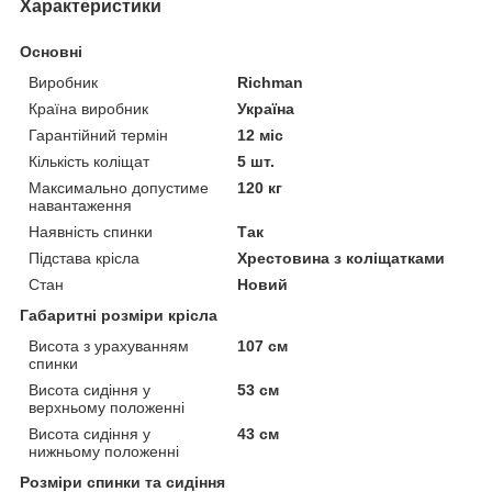
Характеристики
Основні
Виробник
Richman
Країна виробник
Україна
Гарантійний термін
12 міс
Кількість коліщат
5 шт.
Максимально допустиме
120 кг
навантаження
Наявність спинки
Так
Підстава крісла
Хрестовина з коліщатками
Стан
Новий
Габаритні розміри крісла
Висота з урахуванням
107 см
спинки
Висота сидіння у
53 см
верхньому положенні
Висота сидіння у
43 см
нижньому положенні
Розміри спинки та сидіння