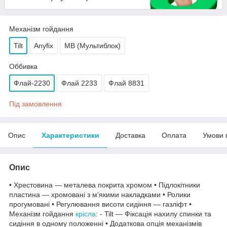
Механізм гойдання
Tilt
Anyfix
МВ (Мультиблок)
Оббивка
Флай-2230
Флай 2233
Флай 8831
Під замовлення
Опис
Характеристики
Доставка
Оплата
Умови 
Опис
• Хрестовина — металева покрита хромом • Підлокітники
пластина — хромовані з м'якими накладками • Ролики
прогумовані • Регулювання висоти сидіння — газліфт •
Механізм гойдання
крісла
: - Tilt — Фіксація нахилу спинки та
сидіння в одному положенні • Додаткова опція механізмів