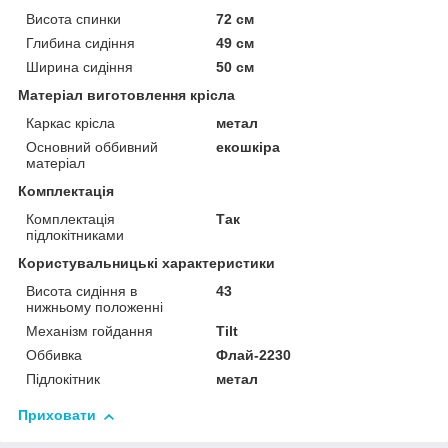
Висота спинки
72 см
Глибина сидіння
49 см
Ширина сидіння
50 см
Матеріал виготовлення крісла
Каркас крісла
метал
Основний оббивний
екошкіра
матеріал
Комплектація
Комплектація
Так
підлокітниками
Користувальницькі характеристики
Висота сидіння в
43
нижньому положенні
Механізм гойдання
Tilt
Оббивка
Флай-2230
Підлокітник
метал
Приховати