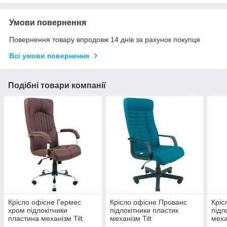
Умови повернення
Повернення товару впродовж 14 днів за рахунок покупця
Всі умови повернення
Подібні товари компанії
Крісло офісне Гермес
Крісло офісне Прованс
Кріс
хром підлокітники
підлокітники пластик
підл
пластина механізм Tilt
механізм Tilt
меха
шкірозамінник Флай-2231
шкірозамінник Флай-2215
шкір