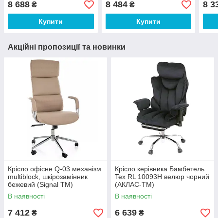
8 688
8 484
8 3
₴
₴
(Richman ТМ)
(Richman ТМ)
(Ric
Купити
Купити
Акційні пропозиції та новинки
Крісло офісне Q-03 механізм
Крісло керівника Бамбетель
multiblock, шкірозамінник
Tex RL 10093H велюр чорний
бежевий (Signal ТМ)
(АКЛАС-ТМ)
В наявності
В наявності
7 412
6 639
₴
₴