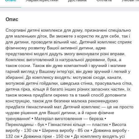
Опис
Спортивні дитячі комплекси для дому, призначені спеціально
для маленьких діток, Ви зможете з користю як для себе, так і
для дитини, проводити вільний час. Дитячий комплекс сприяє
фізичному розвитку Вашої активної дитини, адже
представлені моделі дадуть змогу виконувати різні вправи.
Комплекс виготовлений із натуральної деревини, бука, а
також сосни. Також він дуже компактний і зручний і матиме
гарний вигляд у Вашому інтер'єрі, він дуже зручний і легкий у
збиранні. До комплексу входять: мотузкові сходи, канати,
мотузкові дитячі гойдалки, шведська стінка, прасувальна сітка,
дитяча гірка, кільця й багато інших різних запасних частин, їх
також можна придбати окремо та в такий спосіб доповнити
конструкцію, також для безпеки малюка рекомендуємо
придбати гімнастичний мат. Дитячий комплекс — це не просто
чудове рішення для Вашої дитини, а й гарне фізичне
тренування! • Матеріал виготовлення — береза •
Перекладины - бук • Гімнастичні кільця — пластик • Висота
виробу - 130 см • Ширина виробу - 85 см • Довжина виробу -
132 см • Довжина гірки - 150 см • До комплекту входять усі