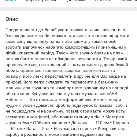
Опис
Представляємо до Вашої уваги пляжні та дачні шезлонги, з
їхньою допомогою Ви зможете стильно та красиво оформити
свою зону відпочинку на дачі або вдома, у такий спосіб
зробити відпочинок набагато комфортнішим і приємнішим у
літній, спекотний період. Також його зручно брати на пляж,
позаяк багато пляжів не обладнані шезлонгами. Товар, який
пропонуємо ми, виготовлений із натурального дерева бука й
оббита приємною тканиною, завдяки невеликій вазі та
розміру, його легко переставляти в зручне для Вас місце на
природі, його легко складати та перевозити в багажнику
машини для зручного та комфортного відпочинку на природі
або на морі. Купуючи шезлонг у нашому магазині «АБВ-
мебель» — Ви отримаєте комфортний відпочинок, попри
будь-які умови довкілля. Зробіть подарунок близьким і собі, і
не пошкодуєте ні на хвилину, позаяк отримаєте можливість
засмагати в комфорті, або почитати книгу в тіні. • Матеріал
каркаса Бук • Оббивка тканина • Довжина — 110 см • Ширина
— 64 см • Вага — 8 кг. • Регульована спинка • Колір і вигляд
виробу в реальності, може незначно відрізнятися від