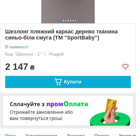
Шезлонг пляжний каркас дерево тканина
синьо-біла смуга (ТМ "SportBaby")
В наявності
Код: "Шезлонг - 1"
Роздріб
2 147
₴
Купити
Опис
Характеристики
Доставка
Оплата
Умови п