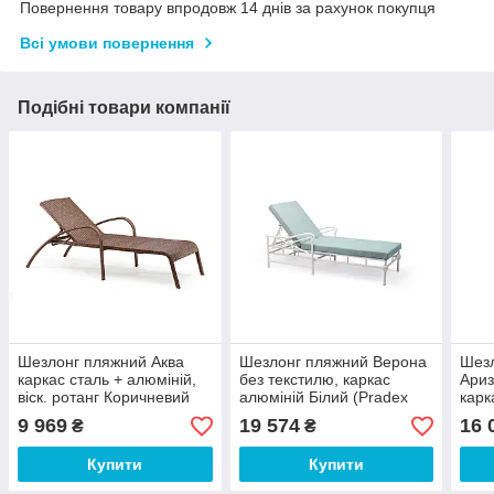
Повернення товару впродовж 14 днів за рахунок покупця
Всі умови повернення
Подібні товари компанії
Шезлонг пляжний Аква
Шезлонг пляжний Верона
Шез
каркас сталь + алюміній,
без текстилю, каркас
Ариз
віск. ротанг Коричневий
алюміній Білий (Pradex
карк
плетіння L12, A01,
ТМ)
рота
9 969
19 574
16 
₴
₴
195х70х85 см (Pradex ТМ)
192х
Купити
Купити