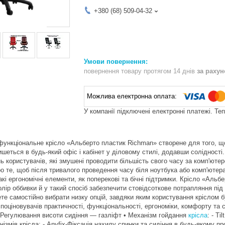
+380 (68) 509-04-32
повернення товару протягом 14 днів
за раху
У компанії підключені електронні платежі. Те
функціональне крісло «Альберто пластик Richman» створене для того, що
шеться в будь-який офіс і кабінет у діловому стилі, додавши солідност
 користувачів, які змушені проводити більшість свого часу за комп'ютеро
о те, щоб після тривалого проведення часу біля ноутбука або комп'ютера
кі ергономічні елементи, як поперекові та бічні підтримки. Крісло «Альб
лір оббивки й у такий спосіб забезпечити стовідсоткове потрапляння під 
ете самостійно вибрати низку опцій, завдяки яким користування крісло
 поціновувачів практичності, функціональності, ергономіки, комфорту та 
 Регулювання висоти сидіння — газліфт • Механізм гойдання
крісла
: - T
нізмів крісла: - Anyfix-Фіксація нахилу спинки та сидіння в будь-якому 