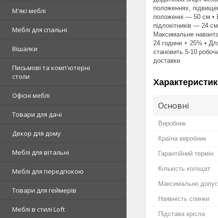
положеннях, підвищен
М'які меблі
положенні — 50 см • 
підлокітників — 24 с
Меблі для спальні
Максимальне навантаж
24 години + 25% • Дл
Вішалки
становить 5-10 робочи
доставки
Письмові та комп'ютерні
столи
Характеристик
Офісні меблі
Основні
Товари для дачі
Виробник
Декор для дому
Країна виробник
Меблі для вітальні
Гарантійний термін
Кількість коліщат
Меблі для передпокою
Максимально допус
Товари для геймерів
Наявність спинки
Меблі в стилі Loft
Підстава крісла