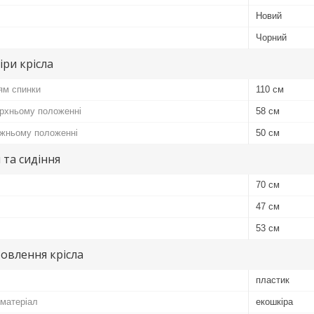
Новий
Чорний
іри крісла
ям спинки
110 см
ерхньому положенні
58 см
ижньому положенні
50 см
 та сидіння
70 см
47 см
53 см
овлення крісла
пластик
матеріал
екошкіра