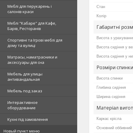
Меблі для перукарень і
Стан
салонів краси
Колір
Меблі "Кабаре" для Кафе,
Габаритні розм
Барів, Ресторанів
Висота з урахуванн
Спортивні та Ігрові меблі для
дому та вулиці
Висота сидіння у в
Висота сидіння у н
Матрасы, наматрасники и
аксессуары для сна
Розміри спинки
Мебель для улицы
Висота спинки
антивандальная
Глибина сидіння
Мебель под заказ
Ширина сидіння
Интерактивное
Матеріал вигот
оборудование
Каркас крісла
Кухні під замовлення
Основний оббивний 
Новый пункт меню