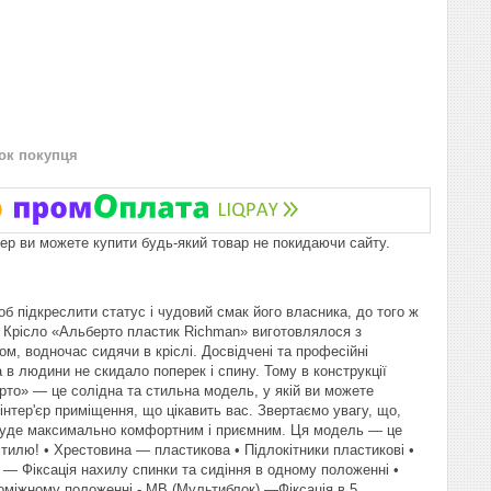
нок покупця
пер ви можете купити будь-який товар не покидаючи сайту.
б підкреслити статус і чудовий смак його власника, до того ж
і. Крісло «Альберто пластик Richman» виготовлялося з
м, водночас сидячи в кріслі. Досвідчені та професійні
 в людини не скидало поперек і спину. Тому в конструкції
ерто» — це солідна та стильна модель, у якій ви можете
інтер'єр приміщення, що цікавить вас. Звертаємо увагу, що,
м буде максимально комфортним і приємним. Ця модель — це
стилю! • Хрестовина — пластикова • Підлокітники пластикові •
ilt — Фіксація нахилу спинки та сидіння в одному положенні •
проміжному положенні - МВ (Мультиблок) —Фіксація в 5