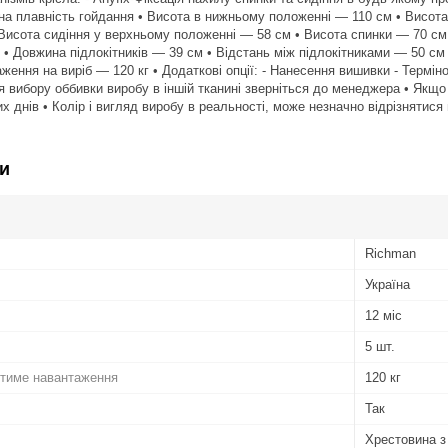
а плавність гойдання • Висота в нижньому положенні — 110 см • Висота
Висота сидіння у верхньому положенні — 58 см • Висота спинки — 70 см •
м • Довжина підлокітників — 39 см • Відстань між підлокітниками — 50 см
ення на виріб — 120 кг • Додаткові опції: - Нанесення вишивки - Термі
я вибору оббивки виробу в іншій тканині зверніться до менеджера • Якщо
х днів • Колір і вигляд виробу в реальності, може незначно відрізнятися
и
Richman
Україна
12 міс
5 шт.
тиме навантаження
120 кг
Так
Хрестовина з