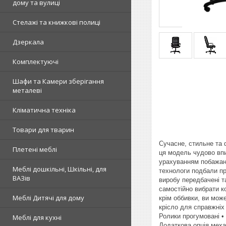
дому та вулиці
Стелажі та книжкові полиці
Дзеркала
Комплектуючі
Шафи та Камери зберігання
металеві
Кліматична техніка
Товари для тварин
Сучасне, стильне та 
Плетені меблі
ця модель чудово впи
урахуванням побажань
Меблі дошкільні, Шкільні, для
технологи подбали пр
ВАЗів
виробу передбачені та
самостійно вибрати ко
Меблі Дитячі для дому
крім оббивки, ви мож
крісло для справжніх
Ролики прогумовані •
Меблі для кухні
Додаткова опція меха