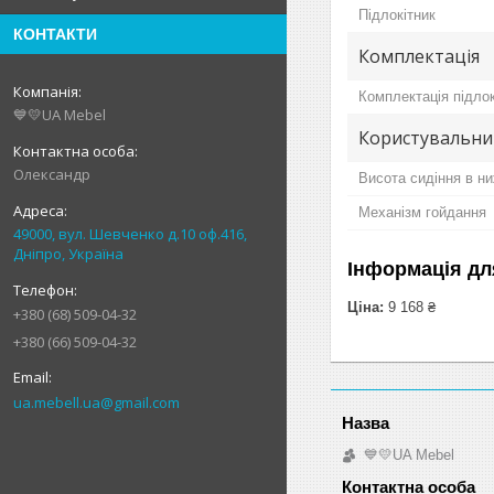
Підлокітник
КОНТАКТИ
Комплектація
Комплектація підло
💙💛UA Mebel
Користувальни
Олександр
Висота сидіння в н
Механізм гойдання
49000, вул. Шевченко д.10 оф.416,
Дніпро, Україна
Інформація дл
Ціна:
9 168 ₴
+380 (68) 509-04-32
+380 (66) 509-04-32
ua.mebell.ua@gmail.com
💙💛UA Mebel