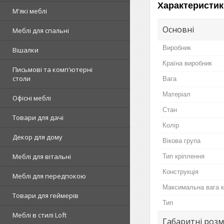
Характеристик
М'які меблі
Основні
Меблі для спальні
Виробник
Вішалки
Країна виробник
Письмові та комп'ютерні
столи
Вага
Матеріал
Офісні меблі
Стан
Товари для дачі
Колір
Декор для дому
Вікова група
Меблі для вітальні
Тип кріплення
Конструкція
Меблі для передпокою
Максимальна вага 
Товари для геймерів
Тип
Меблі в стилі Loft
Габаритні розм