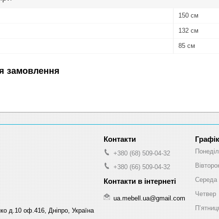
150 см
132 см
85 см
я замовлення
Графік
Понеділ
+380 (68) 509-04-32
Вівторо
+380 (66) 509-04-32
Середа
Четвер
ua.mebell.ua@gmail.com
Пʼятниц
ко д.10 оф.416, Дніпро, Україна