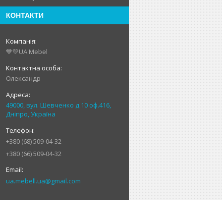
КОНТАКТИ
💙💛UA Mebel
Олександр
49000, вул. Шевченко д.10 оф.416,
Дніпро, Україна
+380 (68) 509-04-32
+380 (66) 509-04-32
ua.mebell.ua@gmail.com