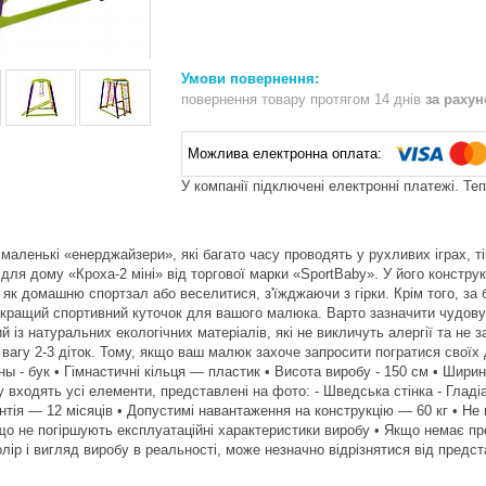
повернення товару протягом 14 днів
за раху
У компанії підключені електронні платежі. Те
 маленькі «енерджайзери», які багато часу проводять у рухливих іграх, т
для дому «Кроха-2 міні» від торгової марки «SportBaby». У його констру
 як домашню спортзал або веселитися, з'їжджаючи з гірки. Крім того, за
кращий спортивний куточок для вашого малюка. Варто зазначити чудову
ий із натуральних екологічних матеріалів, які не викличуть алергії та не
 вагу 2-3 діток. Тому, якщо ваш малюк захоче запросити погратися своїх 
 - бук • Гімнастичні кільця — пластик • Висота виробу - 150 см • Ширина
 входять усі елементи, представлені на фото: - Шведська стінка - Гладіато
антія — 12 місяців • Допустимі навантаження на конструкцію — 60 кг • Н
 що не погіршують експлуатаційні характеристики виробу • Якщо немає пр
олір і вигляд виробу в реальності, може незначно відрізнятися від предс