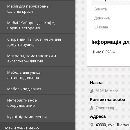
Меблі для перукарень і
Висота
салонів краси
Довжина
Меблі "Кабаре" для Кафе,
Ширина
Барів, Ресторанів
Спортивні та Ігрові меблі для
Інформація дл
дому та вулиці
Ціна:
6 598 ₴
Матрасы, наматрасники и
аксессуары для сна
Мебель для улицы
антивандальная
Мебель под заказ
💙💛UA Mebel
Интерактивное
оборудование
Олександр
Кухні під замовлення
49000, вул. Шевчен
Новый пункт меню