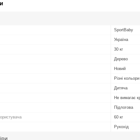
и
SportBaby
Україна
30 кг
Дерево
Новий
Різні кольори
Дитяча
Не вимагає к
Підлогова
користувача
60 кг
Рукохід
іри