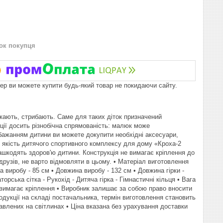
нок покупця
пер ви можете купити будь-який товар не покидаючи сайту.
ікають, стрибають. Саме для таких діток призначений
кції досить різнобічна спрямованість: малюк може
 бажанням дитини ви можете докупити необхідні аксесуари,
 якість дитячого спортивного комплексу для дому «Кроха-2
 зашкодять здоров'ю дитини. Конструкція не вимагає кріплення до
друзів, не варто відмовляти в цьому. • Матеріал виготовлення
 виробу - 85 см • Довжина виробу - 132 см • Довжина гірки -
рська сітка - Рукохід - Дитяча гірка - Гімнастичні кільця • Вага
е вимагає кріплення • Виробник залишає за собою право вносити
одукції на складі постачальника, термін виготовлення становить
тавлених на світлинах • Ціна вказана без урахування доставки