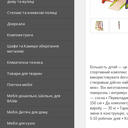
дому та вулиці
Стелажі та книжкові полиці
Дзеркала
Комплектуючі
Шафи та Камери зберігання
металеві
Кліматична техніка
Більшість дітей — це
спортивний комплекс 
Товари для тварин
використовувати його
створивши дійсно най
Плетені меблі
міні». Він виготовлен
поверхонь і витримує
Меблі дошкільні, Шкільні, для
— сосна • Перекладины
ВАЗів
150 см • До комплекту
виробу — 30 кг • Гар
Меблі Дитячі для дому
зміни в конструкцію,
5-10 робочих днів • К
Меблі для кухні