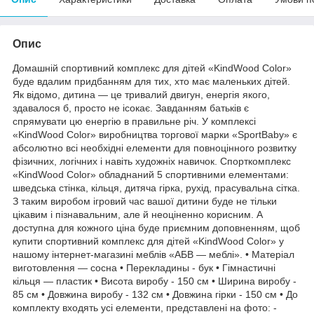
Опис
Домашній спортивний комплекс для дітей «KindWood Color»
буде вдалим придбанням для тих, хто має маленьких дітей.
Як відомо, дитина — це тривалий двигун, енергія якого,
здавалося б, просто не ісокає. Завданням батьків є
спрямувати цю енергію в правильне річ. У комплексі
«KindWood Color» виробництва торгової марки «SportBaby» є
абсолютно всі необхідні елементи для повноцінного розвитку
фізичних, логічних і навіть художніх навичок. Спорткомплекс
«KindWood Color» обладнаний 5 спортивними елементами:
шведська стінка, кільця, дитяча гірка, рухід, прасувальна сітка.
З таким виробом ігровий час вашої дитини буде не тільки
цікавим і пізнавальним, але й неоціненно корисним. А
доступна для кожного ціна буде приємним доповненням, щоб
купити спортивний комплекс для дітей «KindWood Color» у
нашому інтернет-магазині меблів «АБВ — меблі». • Матеріал
виготовлення — сосна • Перекладины - бук • Гімнастичні
кільця — пластик • Висота виробу - 150 см • Ширина виробу -
85 см • Довжина виробу - 132 см • Довжина гірки - 150 см • До
комплекту входять усі елементи, представлені на фото: -