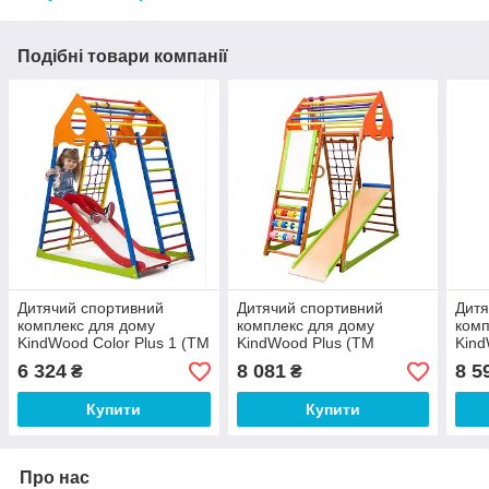
Подібні товари компанії
Дитячий спортивний
Дитячий спортивний
Дитя
комплекс для дому
комплекс для дому
комп
KindWood Color Plus 1 (ТМ
KindWood Plus (ТМ
Kind
SportBaby)
SportBaby)
Spor
6 324
8 081
8 5
₴
₴
Купити
Купити
Про нас