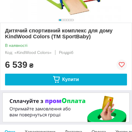
Дитячий спортивний комплекс для дому
KindWood Colors (ТМ SportBaby)
В наявності
Код: «KindWood Colors»
Роздріб
6 539
₴
Купити
Опис
Характеристики
Доставка
Оплата
Умови п