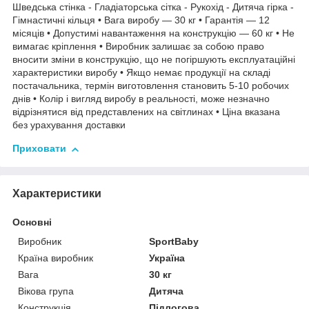
Шведська стінка - Гладіаторська сітка - Рукохід - Дитяча гірка -
Гімнастичні кільця • Вага виробу — 30 кг • Гарантія — 12
місяців • Допустимі навантаження на конструкцію — 60 кг • Не
вимагає кріплення • Виробник залишає за собою право
вносити зміни в конструкцію, що не погіршують експлуатаційні
характеристики виробу • Якщо немає продукції на складі
постачальника, термін виготовлення становить 5-10 робочих
днів • Колір і вигляд виробу в реальності, може незначно
відрізнятися від представлених на світлинах • Ціна вказана
без урахування доставки
Приховати
Характеристики
Основні
Виробник
SportBaby
Країна виробник
Україна
Вага
30 кг
Вікова група
Дитяча
Конструкція
Підлогова