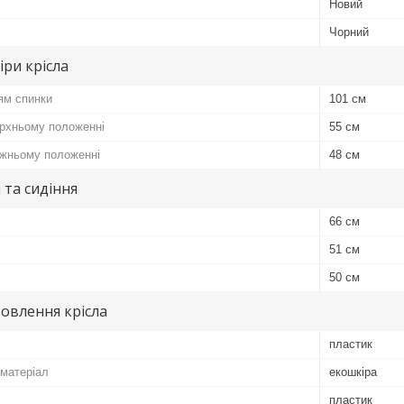
Новий
Чорний
іри крісла
ям спинки
101 см
ерхньому положенні
55 см
ижньому положенні
48 см
 та сидіння
66 см
51 см
50 см
овлення крісла
пластик
матеріал
екошкіра
пластик