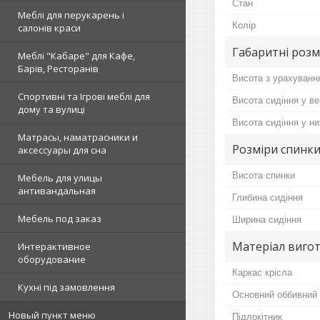
Стан
Меблі для перукарень і
Колір
салонів краси
Габаритні розм
Меблі "Кабаре" для Кафе,
Барів, Ресторанів
Висота з урахуванн
Спортивні та Ігрові меблі для
Висота сидіння у в
дому та вулиці
Висота сидіння у н
Матрасы, наматрасники и
Розміри спинки
аксессуары для сна
Висота спинки
Мебель для улицы
антивандальная
Глибина сидіння
Мебель под заказ
Ширина сидіння
Матеріал вигот
Интерактивное
оборудование
Каркас крісла
Кухні під замовлення
Основний оббивний 
Новый пункт меню
Підлокітник