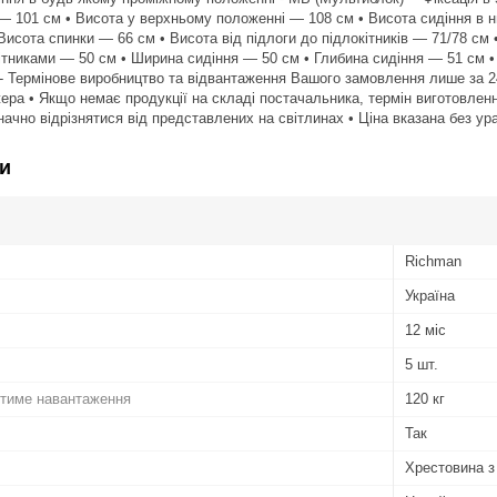
 101 см • Висота у верхньому положенні — 108 см • Висота сидіння в 
Висота спинки — 66 см • Висота від підлоги до підлокітників — 71/78 см 
кітниками — 50 см • Ширина сидіння — 50 см • Глибина сидіння — 51 см •
- Термінове виробництво та відвантаження Вашого замовлення лише за 24
ера • Якщо немає продукції на складі постачальника, термін виготовлення
начно відрізнятися від представлених на світлинах • Ціна вказана без у
и
Richman
Україна
12 міс
5 шт.
тиме навантаження
120 кг
Так
Хрестовина з