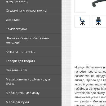
дому та вулиці
Стелажі та книжкові полиці
Дзеркала
Комплектуючі
Шафи та Камери зберігання
металеві
Кліматична техніка
Товари для тварин
«Приус Richman» є пре
Плетені меблі
начебто проста та не
розслаблення, продук
Меблі дошкільні, Шкільні, для
вигляд. Крісло для к
ВАЗів
якого й усіма відомий
найбільш різноманітн
Меблі Дитячі для дому
матеріалів дає змогу 
використовується вис
— газліфт • Механізм
Меблі для кухні
нахилу спинки та сид