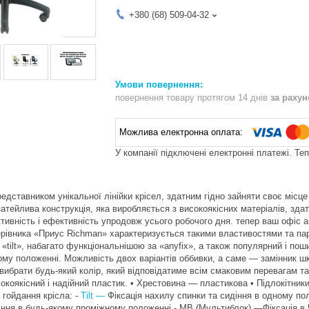
+380 (68) 509-04-32
повернення товару протягом 14 днів
за раху
У компанії підключені електронні платежі. Те
дставником унікальної лінійки крісел, здатним гідно зайняти своє місце 
затейлива конструкція, яка виробляється з високоякісних матеріалів, з
тивність і ефективність упродовж усього робочого дня. тепер ваш офіс 
ерівника «Приус Richman» характеризується такими властивостями та па
 «tilt», набагато функціональнішою за «anyfix», а також популярний і п
ому положенні. Можливість двох варіантів оббивки, а саме — замінник шк
вибрати будь-який колір, який відповідатиме всім смаковим перевагам та 
окоякісний і надійний пластик. • Хрестовина — пластикова • Підлокітник
 гойдання крісла: -
Tilt —
Фіксація нахилу спинки та сидіння в одному поло
іння в будь-якому проміжному положенні - МВ (Мультиблок) —Фіксація в 