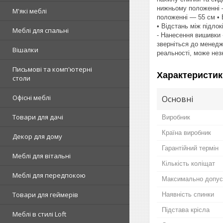
нижньому положенні —
М'які меблі
положенні — 55 см • 
• Відстань між підло
Меблі для спальні
- Нанесення вишивки 
зверніться до менедж
Вішалки
реальності, може нез
Письмові та комп'ютерні
Характеристик
столи
Офісні меблі
Основні
Товари для дачі
Виробник
Країна виробник
Декор для дому
Гарантійний термін
Меблі для вітальні
Кількість коліщат
Меблі для передпокою
Максимально допус
Товари для геймерів
Наявність спинки
Підстава крісла
Меблі в стилі Loft