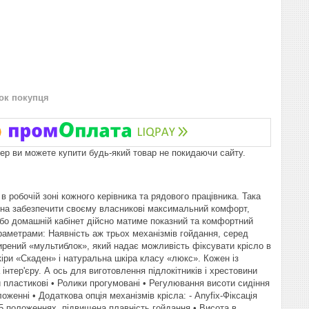
нок покупця
пер ви можете купити будь-який товар не покидаючи сайту.
в робочій зоні кожного керівника та рядового працівника. Така
датна забезпечити своєму власникові максимальний комфорт,
або домашній кабінет дійсно матиме показний та комфортний
раметрами: Наявність аж трьох механізмів гойдання, серед
оширений «мультиблок», який надає можливість фіксувати крісло в
іри «Скаден» і натуральна шкіра класу «люкс». Кожен із
інтер'єру. А ось для виготовлення підлокітників і хрестовини
и пластикові • Ролики прогумовані • Регулювання висоти сидіння
женні • Додаткова опція механізмів крісла: - Anyfix-Фіксація
5 положеннях, підвищена плавність гойдання • Висота в