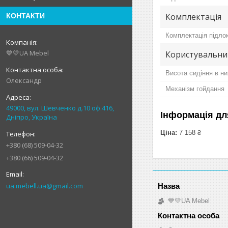
Комплектація
КОНТАКТИ
Комплектація підло
💙💛UA Mebel
Користувальни
Висота сидіння в н
Олександр
Механізм гойдання
49000, вул. Шевченко д.10 оф.416,
Інформація дл
Дніпро, Україна
Ціна:
7 158 ₴
+380 (68) 509-04-32
+380 (66) 509-04-32
ua.mebell.ua@gmail.com
💙💛UA Mebel