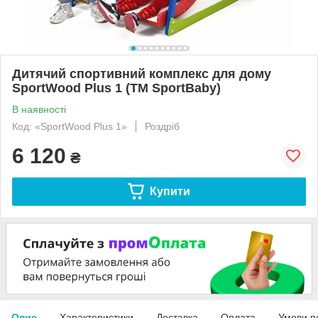
Дитячий спортивний комплекс для дому
SportWood Plus 1 (ТМ SportBaby)
В наявності
Код: «SportWood Plus 1»
Роздріб
6 120
₴
Купити
Опис
Характеристики
Доставка
Оплата
Умови п