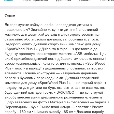
Опис
Як спрямувати зайву енергію непосидючої дитини в
правильне річ? Звичайно ж, купити дитячий спортивний
комплекс для дому, хай де ваш малюк зможе веселитися
самостійно або зі своїми друзями, запросивши їх у гості.
Недорого купити дитячий спортивний комплекс для дому
«SportWood Plus 1» у Дніпрі та в Україні з доставкою до
будинку пропонує наш інтернет-магазин «АБВ-мебель». Цей
виріб приваблює дитячий погляд барвистим оформленням і
своєю комплектацією. Крім того, для комплексу «SportWood
Plus» можливі варіації з додаванням спортивних та ігрових
елементів. Основа конструкції — натуральна деревина
берези з буковими перекладинами. Дитячий спортивний
комплекс для дому «SportWood Plus 1» — це гарний варіант
подарунка для дитини на будь-яке свято, за яке ваш малюк
буде вдячний вам довгі роки. • ВАЖЛИВО — до конструкції
виробу внесені зміни дзеркального розміщення елементів
щодо заявлених на фото • Матеріал виготовлення — береза •
Перекладины - бук • Гімнастичні кільця — пластик • Висота
виробу - 130 см • Ширина виробу - 85 см • Довжина виробу -