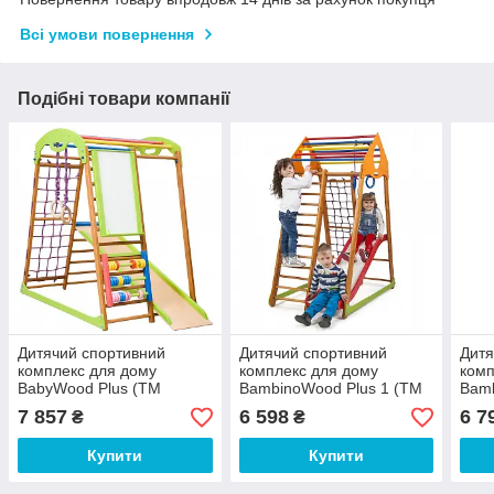
Всі умови повернення
Подібні товари компанії
Дитячий спортивний
Дитячий спортивний
Дитя
комплекс для дому
комплекс для дому
комп
BabyWood Plus (ТМ
BambinoWood Plus 1 (ТМ
Bamb
SportBaby)
SportBaby)
(ТМ 
7 857
6 598
6 7
₴
₴
Купити
Купити