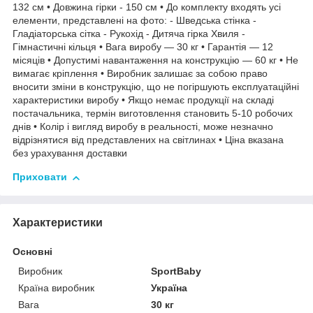
132 см • Довжина гірки - 150 см • До комплекту входять усі
елементи, представлені на фото: - Шведська стінка -
Гладіаторська сітка - Рукохід - Дитяча гірка Хвиля -
Гімнастичні кільця • Вага виробу — 30 кг • Гарантія — 12
місяців • Допустимі навантаження на конструкцію — 60 кг • Не
вимагає кріплення • Виробник залишає за собою право
вносити зміни в конструкцію, що не погіршують експлуатаційні
характеристики виробу • Якщо немає продукції на складі
постачальника, термін виготовлення становить 5-10 робочих
днів • Колір і вигляд виробу в реальності, може незначно
відрізнятися від представлених на світлинах • Ціна вказана
без урахування доставки
Приховати
Характеристики
Основні
Виробник
SportBaby
Країна виробник
Україна
Вага
30 кг