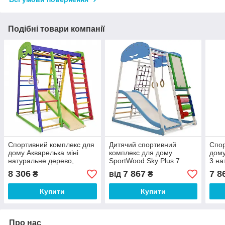
Подібні товари компанії
Спортивний комплекс для
Дитячий спортивний
Спор
дому Акварелька міні
комплекс для дому
дому
натуральне дерево,
SportWood Sky Plus 7
3 на
покриття Різнобарвне (ТМ
натуральне дерево,
покр
8 306
7 867
7 8
₴
від
₴
SportBaby)
покриття Кольорове (ТМ
Spor
SportBaby)
Купити
Купити
Про нас