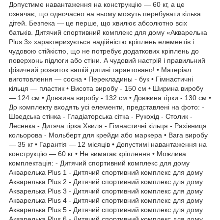
Допустиме навантаження на конструкцію — 60 кг, а це
означає, що одночасно на ньому можуть перебувати кілька
дітей. Безпека — це перше, що хвилює абсолютно всіх
батьків. Дитячий спортивний комплекс для дому «Акварелька
Plus 3» характеризується надійністю кріплень елементів і
чудовою стійкістю, що не потребує додаткових кріплень до
поверхонь підлоги або стіни. А чудовий настрій і правильний
фізичний розвиток вашій дитині гарантовано! • Матеріал
виготовлення — сосна • Перекладины - бук • Гімнастичні
кільця — пластик • Висота виробу - 150 см • Ширина виробу
— 124 см • Довжина виробу - 132 см • Довжина гірки - 130 см •
До комплекту входять усі елементи, представлені на фото: -
Шведська стінка - Гладіаторська сітка - Рукохід - Столик -
Лесенка - Дитяча гірка Хвиля - Гімнастичні кільця - Рахівниця
кольорова - Мольберт для крейди або маркера • Вага виробу
— 35 кг • Гарантія — 12 місяців • Допустимі навантаження на
конструкцію — 60 кг • Не вимагає кріплення • Можлива
комплектація: - Дитячий спортивний комплекс для дому
Акварелька Plus 1 - Дитячий спортивний комплекс для дому
Акварелька Plus 2 - Дитячий спортивний комплекс для дому
Акварелька Plus 3 - Дитячий спортивний комплекс для дому
Акварелька Plus 4 - Дитячий спортивний комплекс для дому
Акварелька Plus 5 - Дитячий спортивний комплекс для дому
Акварелька Plus 6 - Дитячий спортивний комплекс для дому