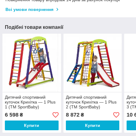
Всі умови повернення
Подібні товари компанії
Дитячий спортивний
Дитячий спортивний
Дитя
куточок Крихітка — 1 Plus
куточок Крихітка — 1 Plus
куто
1 (ТМ SportBaby)
2 (ТМ SportBaby)
3 (Т
6 598
8 872
10 
₴
₴
Купити
Купити