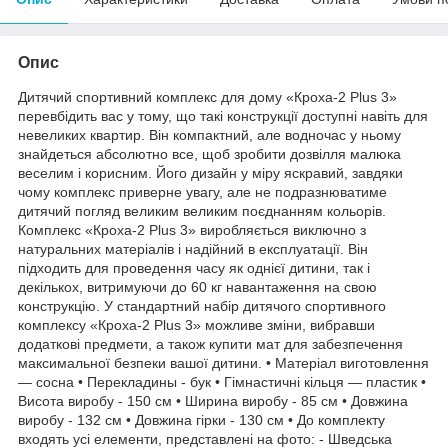
Опис
Дитячий спортивний комплекс для дому «Кроха-2 Plus 3»
перевбідить вас у тому, що такі конструкції доступні навіть для
невеликих квартир. Він компактний, але водночас у ньому
знайдеться абсолютно все, щоб зробити дозвілля малюка
веселим і корисним. Його дизайн у міру яскравий, завдяки
чому комплекс приверне увагу, але не подразнюватиме
дитячий погляд великим великим поєднанням кольорів.
Комплекс «Кроха-2 Plus 3» виробляється виключно з
натуральних матеріалів і надійний в експлуатації. Він
підходить для проведення часу як однієї дитини, так і
декількох, витримуючи до 60 кг навантаження на свою
конструкцію. У стандартний набір дитячого спортивного
комплексу «Кроха-2 Plus 3» можливе зміни, вибравши
додаткові предмети, а також купити мат для забезпечення
максимальної безпеки вашої дитини. • Матеріал виготовлення
— сосна • Перекладины - бук • Гімнастичні кільця — пластик •
Висота виробу - 150 см • Ширина виробу - 85 см • Довжина
виробу - 132 см • Довжина гірки - 130 см • До комплекту
входять усі елементи, представлені на фото: - Шведська