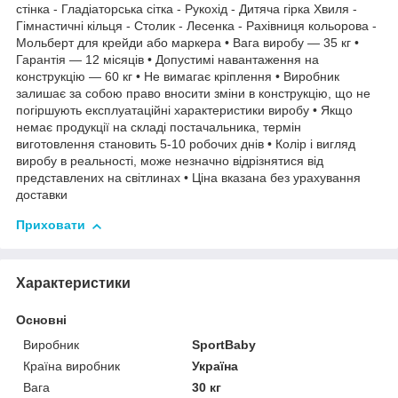
стінка - Гладіаторська сітка - Рукохід - Дитяча гірка Хвиля -
Гімнастичні кільця - Столик - Лесенка - Рахівниця кольорова -
Мольберт для крейди або маркера • Вага виробу — 35 кг •
Гарантія — 12 місяців • Допустимі навантаження на
конструкцію — 60 кг • Не вимагає кріплення • Виробник
залишає за собою право вносити зміни в конструкцію, що не
погіршують експлуатаційні характеристики виробу • Якщо
немає продукції на складі постачальника, термін
виготовлення становить 5-10 робочих днів • Колір і вигляд
виробу в реальності, може незначно відрізнятися від
представлених на світлинах • Ціна вказана без урахування
доставки
Приховати
Характеристики
Основні
Виробник
SportBaby
Країна виробник
Україна
Вага
30 кг