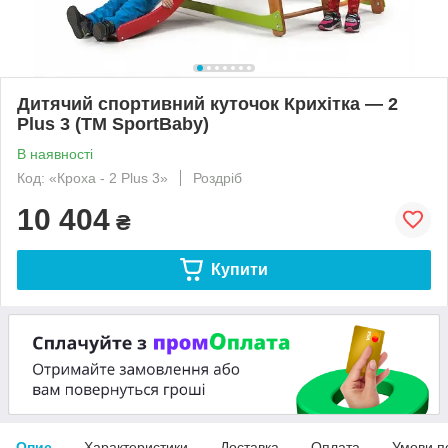
Дитячий спортивний куточок Крихітка — 2
Plus 3 (ТМ SportBaby)
В наявності
Код: «Кроха - 2 Plus 3»
Роздріб
10 404
₴
Купити
Опис
Характеристики
Доставка
Оплата
Умови п