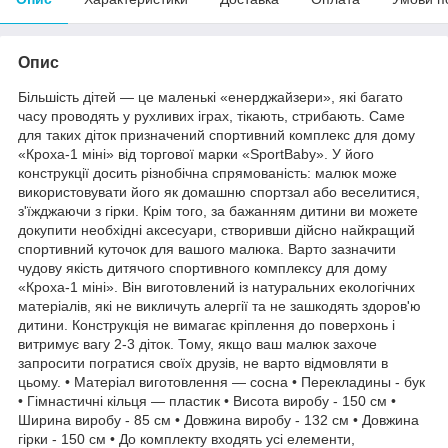
Опис
Більшість дітей — це маленькі «енерджайзери», які багато
часу проводять у рухливих іграх, тікають, стрибають. Саме
для таких діток призначений спортивний комплекс для дому
«Кроха-1 міні» від торгової марки «SportBaby». У його
конструкції досить різнобічна спрямованість: малюк може
використовувати його як домашню спортзал або веселитися,
з'їжджаючи з гірки. Крім того, за бажанням дитини ви можете
докупити необхідні аксесуари, створивши дійсно найкращий
спортивний куточок для вашого малюка. Варто зазначити
чудову якість дитячого спортивного комплексу для дому
«Кроха-1 міні». Він виготовлений із натуральних екологічних
матеріалів, які не викличуть алергії та не зашкодять здоров'ю
дитини. Конструкція не вимагає кріплення до поверхонь і
витримує вагу 2-3 діток. Тому, якщо ваш малюк захоче
запросити погратися своїх друзів, не варто відмовляти в
цьому. • Матеріал виготовлення — сосна • Перекладины - бук
• Гімнастичні кільця — пластик • Висота виробу - 150 см •
Ширина виробу - 85 см • Довжина виробу - 132 см • Довжина
гірки - 150 см • До комплекту входять усі елементи,