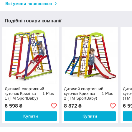
Всі умови повернення
Подібні товари компанії
Дитячий спортивний
Дитячий спортивний
Дитя
куточок Крихітка — 1 Plus
куточок Крихітка — 1 Plus
куто
1 (ТМ SportBaby)
2 (ТМ SportBaby)
(ТМ 
6 598
8 872
6 5
₴
₴
Купити
Купити