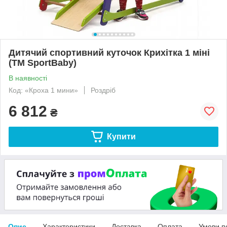
Дитячий спортивний куточок Крихітка 1 міні
(ТМ SportBaby)
В наявності
Код: «Кроха 1 мини»
Роздріб
6 812
₴
Купити
Опис
Характеристики
Доставка
Оплата
Умови п