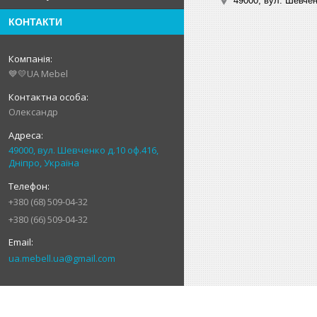
49000, вул. Шевчен
КОНТАКТИ
💙💛UA Mebel
Олександр
49000, вул. Шевченко д.10 оф.416,
Дніпро, Україна
+380 (68) 509-04-32
+380 (66) 509-04-32
ua.mebell.ua@gmail.com