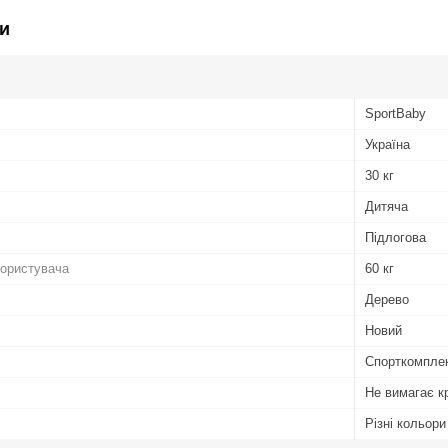
и
SportBaby
Україна
30 кг
Дитяча
Підлогова
користувача
60 кг
Дерево
Новий
Спорткомпле
Не вимагає к
Різні кольори