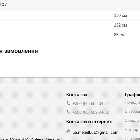
іри
130 см
132 см
85 см
я замовлення
Графік
Понеділ
+380 (68) 509-04-32
Вівторо
+380 (66) 509-04-32
Середа
Четвер
ua.mebell.ua@gmail.com
Пʼятниц