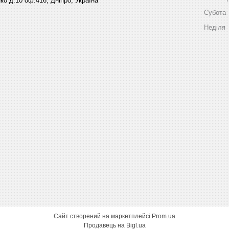
ко д.10 оф.416, Дніпро, Україна
Субота
Неділя
Сайт створений на маркетплейсі
Prom.ua
Продавець на Bigl.ua