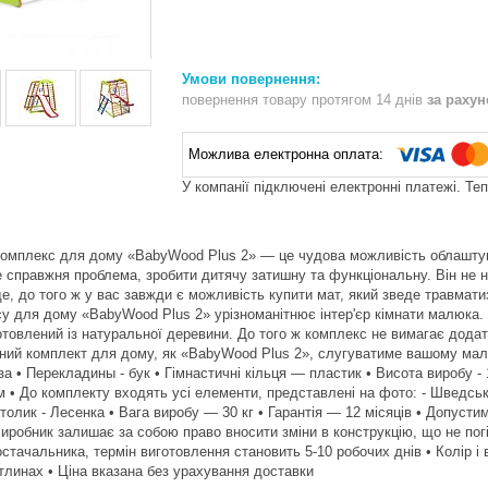
повернення товару протягом 14 днів
за раху
У компанії підключені електронні платежі. Те
комплекс для дому «BabyWood Plus 2» — це чудова можливість облаштува
 справжня проблема, зробити дитячу затишну та функціональну. Він не 
е, до того ж у вас завжди є можливість купити мат, який зведе травмат
у для дому «BabyWood Plus 2» урізноманітнює інтер'єр кімнати малюка. 
готовлений із натуральної деревини. До того ж комплекс не вимагає додат
ний комплект для дому, як «BabyWood Plus 2», слугуватиме вашому малюк
а • Перекладины - бук • Гімнастичні кільця — пластик • Висота виробу - 
м • До комплекту входять усі елементи, представлені на фото: - Шведська с
Столик - Лесенка • Вага виробу — 30 кг • Гарантія — 12 місяців • Допуст
Виробник залишає за собою право вносити зміни в конструкцію, що не по
остачальника, термін виготовлення становить 5-10 робочих днів • Колір і
тлинах • Ціна вказана без урахування доставки