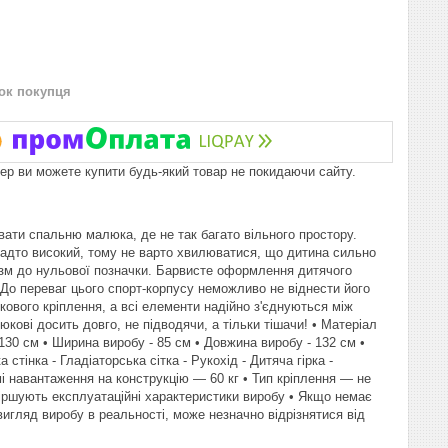
нок покупця
пер ви можете купити будь-який товар не покидаючи сайту.
ти спальню малюка, де не так багато вільного простору.
надто високий, тому не варто хвилюватися, що дитина сильно
изм до нульової позначки. Барвисте оформлення дитячого
До переваг цього спорт-корпусу неможливо не віднести його
кового кріплення, а всі елементи надійно з'єднуються між
ові досить довго, не підводячи, а тільки тішачи! • Матеріал
130 см • Ширина виробу - 85 см • Довжина виробу - 132 см •
тінка - Гладіаторська сітка - Рукохід - Дитяча гірка -
имі навантаження на конструкцію — 60 кг • Тип кріплення — не
гіршують експлуатаційні характеристики виробу • Якщо немає
 вигляд виробу в реальності, може незначно відрізнятися від