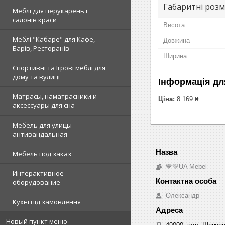
Габаритні розм
Меблі для перукарень і
салонів краси
Висота
Меблі "Кабаре" для Кафе,
Довжина
Барів, Ресторанів
Ширина
Спортивні та Ігрові меблі для
дому та вулиці
Інформація дл
Матрасы, наматрасники и
Ціна:
8 169 ₴
аксессуары для сна
Мебель для улицы
антивандальная
Мебель под заказ
💙💛UA Mebel
Интерактивное
оборудование
Олександр
Кухні під замовлення
Новый пункт меню