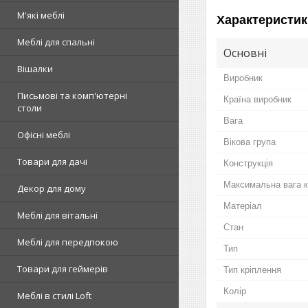
М'які меблі
Характеристик
Меблі для спальні
Основні
Вішалки
Виробник
Письмові та комп'ютерні
Країна виробник
столи
Вага
Офісні меблі
Вікова група
Товари для дачі
Конструкція
Максимальна вага 
Декор для дому
Матеріал
Меблі для вітальні
Стан
Меблі для передпокою
Тип
Товари для геймерів
Тип кріплення
Колір
Меблі в стилі Loft