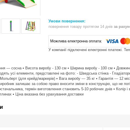
повернення товару протягом 14 днів
за раху
У компанії підключені електронні платежі. Те
ння — сосна • Висота виробу - 130 см • Ширина виробу - 100 см • Довжина
дять усі елементи, представлені на фото: - Шведська стінка - Гладіаторськ
- Мольберт (для крейд/маркерів) • Вага виробу — 35 кг • Гарантія — 12 мі
Виробник залишає за собою право вносити зміни в конструкцію, що не по
остачальника, термін виготовлення становить 5-10 робочих днів • Колір і
тлинах • Ціна вказана без урахування доставки
и