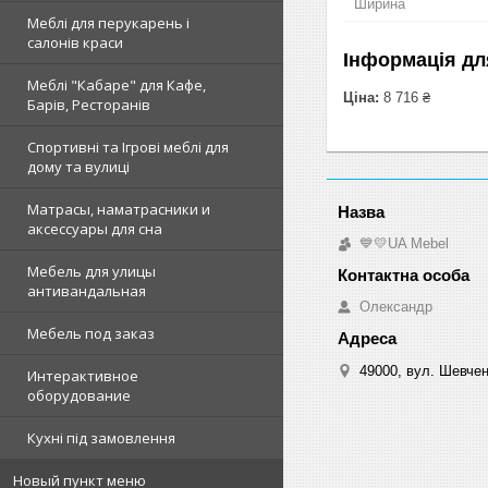
Ширина
Меблі для перукарень і
салонів краси
Інформація дл
Меблі "Кабаре" для Кафе,
Ціна:
8 716 ₴
Барів, Ресторанів
Спортивні та Ігрові меблі для
дому та вулиці
Матрасы, наматрасники и
аксессуары для сна
💙💛UA Mebel
Мебель для улицы
антивандальная
Олександр
Мебель под заказ
49000, вул. Шевчен
Интерактивное
оборудование
Кухні під замовлення
Новый пункт меню