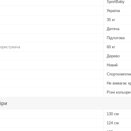
SportBaby
Україна
35 кг
Дитяча
Підлогова
користувача
60 кг
Дерево
Новий
Спорткомпле
Не вимагає к
Різні кольори
іри
130 см
124 см