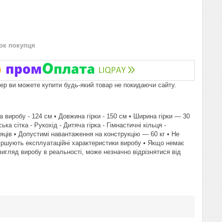
нок покупця
пер ви можете купити будь-який товар не покидаючи сайту.
 виробу - 124 см • Довжина гірки - 150 см • Ширина гірки — 30
а сітка - Рукохід - Дитяча гірка - Гімнастичні кільця -
сяців • Допустимі навантаження на конструкцію — 60 кг • Не
гіршують експлуатаційні характеристики виробу • Якщо немає
 вигляд виробу в реальності, може незначно відрізнятися від