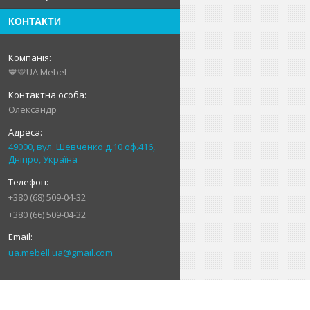
КОНТАКТИ
💙💛UA Mebel
Олександр
49000, вул. Шевченко д.10 оф.416,
Дніпро, Україна
+380 (68) 509-04-32
+380 (66) 509-04-32
ua.mebell.ua@gmail.com