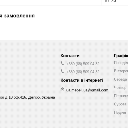
100 см
я замовлення
Графік
Понеділ
+380 (68) 509-04-32
Вівторо
+380 (66) 509-04-32
Середа
Четвер
ua.mebell.ua@gmail.com
Пʼятниц
ко д.10 оф.416, Дніпро, Україна
Субота
Неділя