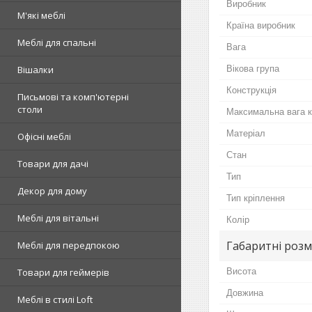
Виробник
М'які меблі
Країна виробник
Меблі для спальні
Вага
Вікова група
Вішалки
Конструкція
Письмові та комп'ютерні
столи
Максимальна вага 
Матеріал
Офісні меблі
Стан
Товари для дачі
Тип
Декор для дому
Тип кріплення
Меблі для вітальні
Колір
Габаритні розм
Меблі для передпокою
Висота
Товари для геймерів
Довжина
Меблі в стилі Loft