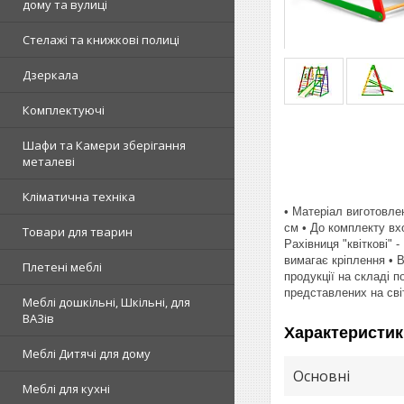
дому та вулиці
Стелажі та книжкові полиці
Дзеркала
Комплектуючі
Шафи та Камери зберігання
металеві
Кліматична техніка
• Матеріал виготовле
см • До комплекту вхо
Товари для тварин
Рахівниця "квіткові" 
вимагає кріплення • 
Плетені меблі
продукції на складі п
представлених на сві
Меблі дошкільні, Шкільні, для
ВАЗів
Характеристик
Меблі Дитячі для дому
Основні
Меблі для кухні