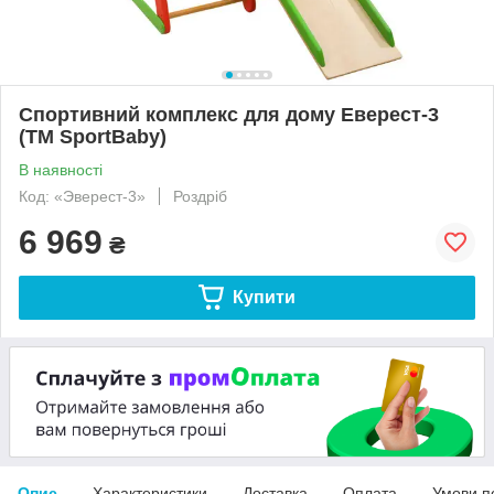
Спортивний комплекс для дому Еверест-3
(ТМ SportBaby)
В наявності
Код: «Эверест-3»
Роздріб
6 969
₴
Купити
Опис
Характеристики
Доставка
Оплата
Умови п