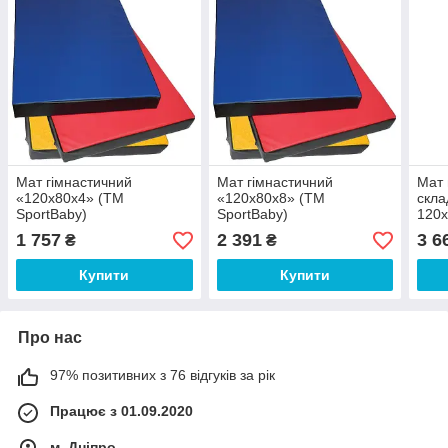
Мат гімнастичний
Мат гімнастичний
Мат 
«120х80х4» (ТМ
«120х80х8» (ТМ
скла
SportBaby)
SportBaby)
120х
1 757
2 391
3 6
₴
₴
Купити
Купити
Про нас
97% позитивних з 76 відгуків за рік
Працює з 01.09.2020
м. Дніпро