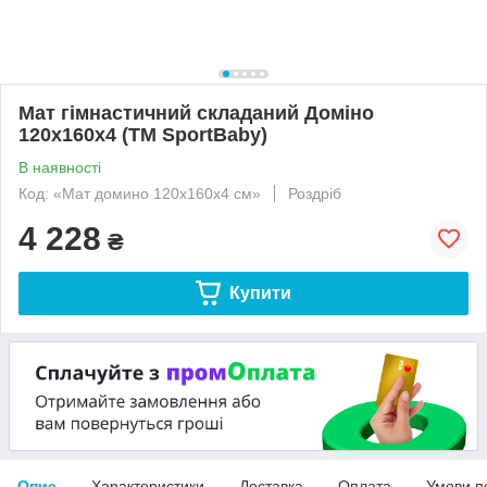
Мат гімнастичний складаний Доміно
120х160х4 (ТМ SportBaby)
В наявності
Код: «Мат домино 120х160x4 см»
Роздріб
4 228
₴
Купити
Опис
Характеристики
Доставка
Оплата
Умови п