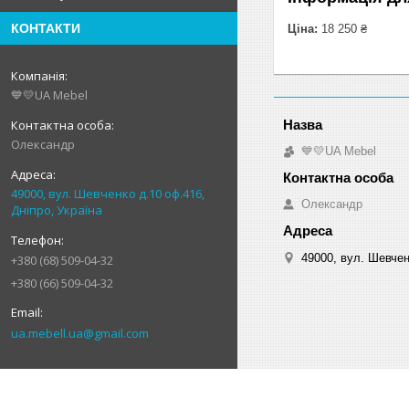
КОНТАКТИ
Ціна:
18 250 ₴
💙💛UA Mebel
Олександр
💙💛UA Mebel
49000, вул. Шевченко д.10 оф.416,
Олександр
Дніпро, Україна
49000, вул. Шевчен
+380 (68) 509-04-32
+380 (66) 509-04-32
ua.mebell.ua@gmail.com