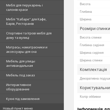
Висота
Меблі для перукарень і
салонів краси
Глибина
Меблі "Кабаре" для Кафе,
Ширина
Барів, Ресторанів
Розміри спинки
Спортивні та Ігрові меблі для
дому та вулиці
Висота спинки
Глибина сидіння
Матрасы, наматрасники и
аксессуары для сна
Ширина сидіння
Ширина спинки
Мебель для улицы
антивандальная
Комплектація
Мебель под заказ
Декоративна подуш
Интерактивное
Користувальни
оборудование
Колір оббивки
Кухні під замовлення
Новый пункт меню
Інформація дл