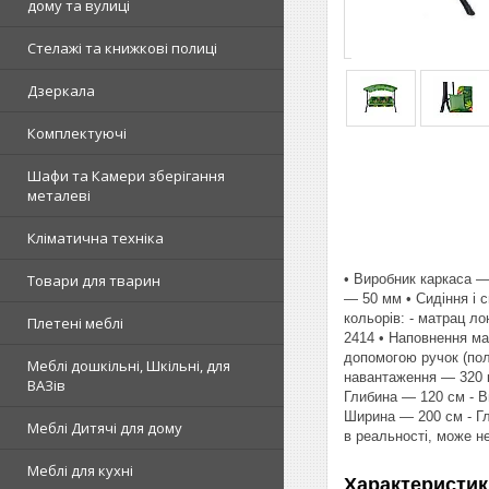
дому та вулиці
Стелажі та книжкові полиці
Дзеркала
Комплектуючі
Шафи та Камери зберігання
металеві
Кліматична техніка
• Виробник каркаса —
Товари для тварин
— 50 мм • Сидіння і 
кольорів: - матрац ло
Плетені меблі
2414 • Наповнення ма
допомогою ручок (пол
Меблі дошкільні, Шкільні, для
навантаження — 320 кг
ВАЗів
Глибина — 120 см - Ви
Ширина — 200 см - Гл
Меблі Дитячі для дому
в реальності, може н
Меблі для кухні
Характеристик