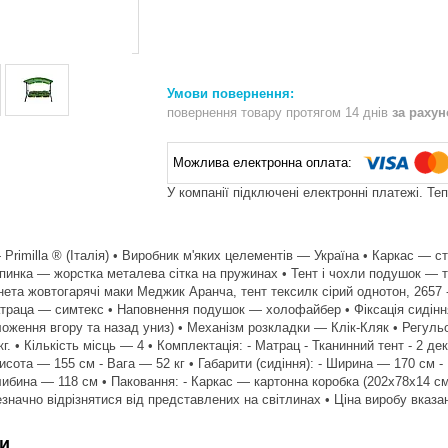
повернення товару протягом 14 днів
за раху
У компанії підключені електронні платежі. Те
 Primilla ® (Італія) • Виробник м'яких целементів — Україна • Каркас —
спинка — жорстка металева сітка на пружинах • Тент і чохли подушок — 
нета жовтогарячі маки Меджик Аранча, тент тексилк сірий однотон, 2657 
траца — симтекс • Наповнення подушок — холофайбер • Фіксація сидіння
оження вгору та назад униз) • Механізм розкладки — Клік-Кляк • Регул
. • Кількість місць — 4 • Комплектація: - Матрац - Тканинний тент - 2 де
сота — 155 см - Вага — 52 кг • Габарити (сидіння): - Ширина — 170 см -
ибина — 118 см • Паковання: - Каркас — картонна коробка (202х78х14 см)
езначно відрізнятися від представлених на світлинах • Ціна виробу вказ
и