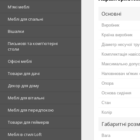
М'які меблі
Основні
Меблі для спальні
Виробник
Вішалки
Країна виробник
Письмові та комп'ютерні
Діаметр несучої тр
столи
Комплектація навіс
Офісні меблі
Максимально допус
Товари для дачі
Наповнювач м'яких 
Опора
Декор для дому
Основа сидіння
Меблі для вітальні
Стан
Меблі для передпокою
Колір
Товари для геймерів
Габаритні розм
Меблі в стилі Loft
Вага