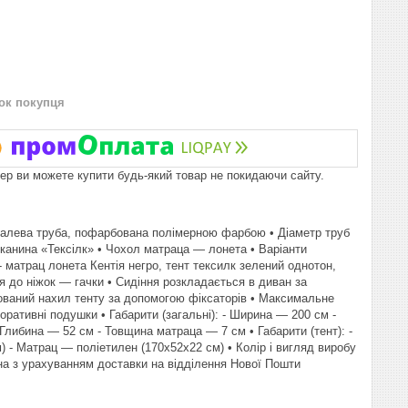
нок покупця
пер ви можете купити будь-який товар не покидаючи сайту.
 сталева труба, пофарбована полімерною фарбою • Діаметр труб
тканина «Тексілк» • Чохол матраца — лонета • Варіанти
- матрац лонета Кентія негро, тент тексилк зелений однотон,
 до ніжок — гачки • Сидіння розкладається в диван за
ьований нахил тенту за допомогою фіксаторів • Максимальне
коративні подушки • Габарити (загальні): - Ширина — 200 см -
 Глибина — 52 см - Товщина матраца — 7 см • Габарити (тент): -
 - Матрац — поліетилен (170х52х22 см) • Колір і вигляд виробу
ана з урахуванням доставки на відділення Нової Пошти