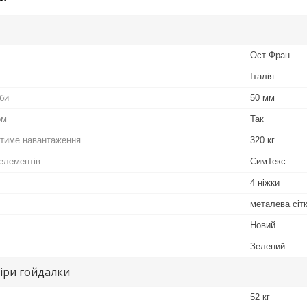
Ост-Фран
Італія
уби
50 мм
ом
Так
тиме навантаження
320 кг
елементів
СимТекс
4 ніжки
металева сіт
Новий
Зелений
іри гойдалки
52 кг