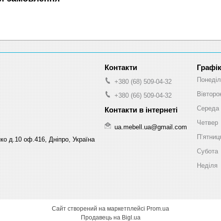
Графік
Понеділ
+380 (68) 509-04-32
Вівторо
+380 (66) 509-04-32
Середа
Четвер
ua.mebell.ua@gmail.com
Пʼятниц
ко д.10 оф.416, Дніпро, Україна
Субота
Неділя
Сайт створений на маркетплейсі
Prom.ua
Продавець на Bigl.ua