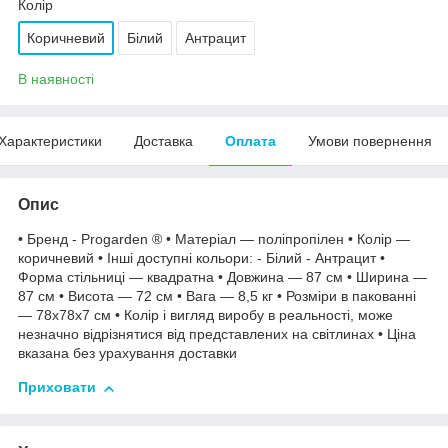
Колір
Коричневий
Білий
Антрацит
В наявності
Характеристики
Доставка
Оплата
Умови повернення
Опис
• Бренд - Progarden ® • Матеріал — поліпропілен • Колір —
коричневий • Інші доступні кольори: - Білий - Антрацит •
Форма стільниці — квадратна • Довжина — 87 см • Ширина —
87 см • Висота — 72 см • Вага — 8,5 кг • Розміри в пакованні
— 78х78х7 см • Колір і вигляд виробу в реальності, може
незначно відрізнятися від представлених на світлинах • Ціна
вказана без урахування доставки
Приховати