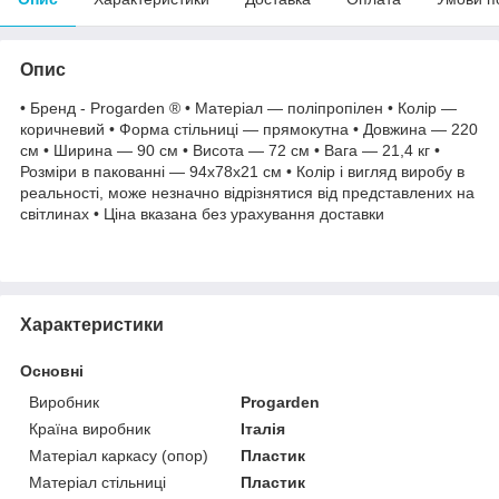
Опис
• Бренд - Progarden ® • Матеріал — поліпропілен • Колір —
коричневий • Форма стільниці — прямокутна • Довжина — 220
см • Ширина — 90 см • Висота — 72 см • Вага — 21,4 кг •
Розміри в пакованні — 94х78х21 см • Колір і вигляд виробу в
реальності, може незначно відрізнятися від представлених на
світлинах • Ціна вказана без урахування доставки
Характеристики
Основні
Виробник
Progarden
Країна виробник
Італія
Матеріал каркасу (опор)
Пластик
Матеріал стільниці
Пластик