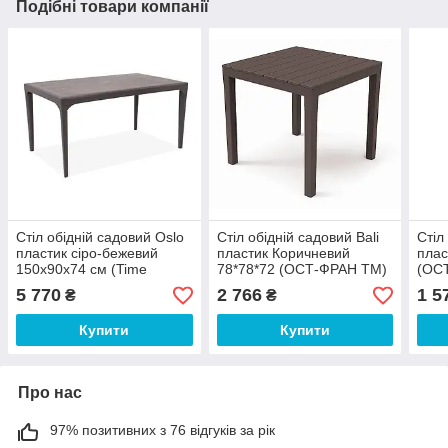
Подібні товари компанії
Стіл обідній садовий Oslo
Стіл обідній садовий Bali
Стіл
пластик сіро-бежевий
пластик Коричневий
плас
150х90х74 см (Time
78*78*72 (ОСТ-ФРАН ТМ)
(ОС
EcoTM)
5 770
2 766
1 5
₴
₴
Купити
Купити
Про нас
97% позитивних з 76 відгуків за рік