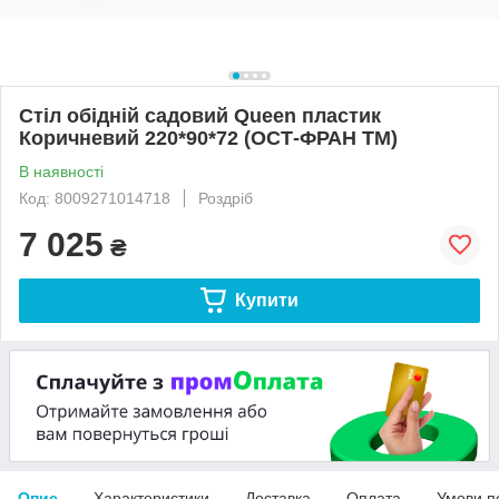
Стіл обідній садовий Queen пластик
Коричневий 220*90*72 (ОСТ-ФРАН ТМ)
В наявності
Код: 8009271014718
Роздріб
7 025
₴
Купити
Опис
Характеристики
Доставка
Оплата
Умови п