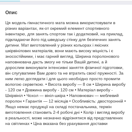
Опис
Ця модель гімнастичного мата можна використовувати в
різних варіантах, як-от окремий елемент спортивного
інвентарю, для занять спортом так і додатковий, на приклад,
підкладаючи його під шведську стінку для безпечних занять
дитини. Мат виготовлений у різних кольорах і якісних
шкірвінілових матеріалів, вони мають високу міцність і є
зносостійкими, і має гарний вигляд. Ширина поролонового
наповнювача дасть змогу не тільки Вашій дитині, а й
дорослим виконувати інтенсивні заняття фізичної підготовки,
він слугуватиме Вам довго та не втратить своєї пружності. За
ним легко доглядати і для цього необхідно просто промити
вологою серветкою. • Висота виробу — 8 см • Ширина виробу
- 120 см • Довжина виробу - 120 см • Матеріал виробу -
Шкірвініл • Чохол — вініл-шкіра • Наповнювач — меблевий
поролон • Гарантія — 12 місяців • Особливість: двосторонній •
Якщо немає продукції на складі постачальника, термін
виготовлення становить 2-4 робочі дні • Колір і вигляд виробу
в реальності, може незначно відрізнятися від представлених
на світлинах • Ціна вказана без урахування доставки