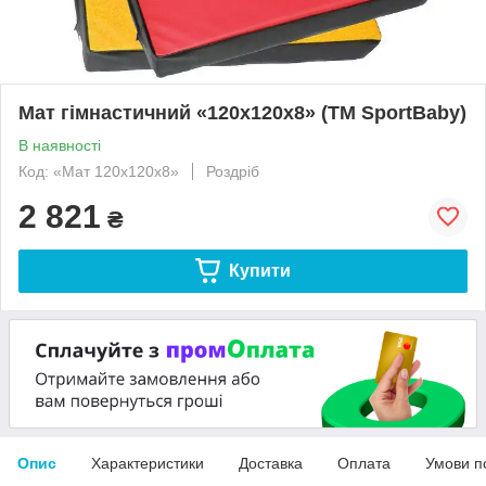
Мат гімнастичний «120х120х8» (ТМ SportBaby)
В наявності
Код: «Мат 120х120x8»
Роздріб
2 821
₴
Купити
Опис
Характеристики
Доставка
Оплата
Умови п