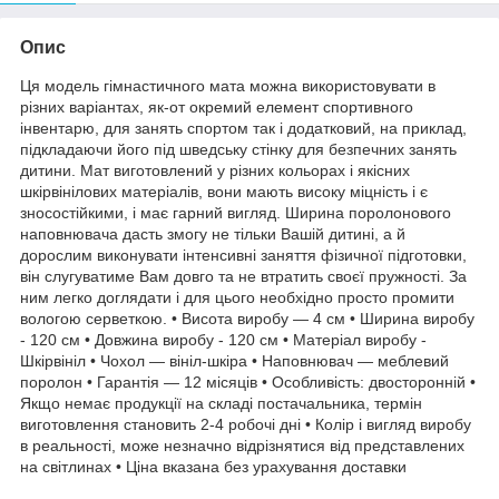
Опис
Ця модель гімнастичного мата можна використовувати в
різних варіантах, як-от окремий елемент спортивного
інвентарю, для занять спортом так і додатковий, на приклад,
підкладаючи його під шведську стінку для безпечних занять
дитини. Мат виготовлений у різних кольорах і якісних
шкірвінілових матеріалів, вони мають високу міцність і є
зносостійкими, і має гарний вигляд. Ширина поролонового
наповнювача дасть змогу не тільки Вашій дитині, а й
дорослим виконувати інтенсивні заняття фізичної підготовки,
він слугуватиме Вам довго та не втратить своєї пружності. За
ним легко доглядати і для цього необхідно просто промити
вологою серветкою. • Висота виробу — 4 см • Ширина виробу
- 120 см • Довжина виробу - 120 см • Матеріал виробу -
Шкірвініл • Чохол — вініл-шкіра • Наповнювач — меблевий
поролон • Гарантія — 12 місяців • Особливість: двосторонній •
Якщо немає продукції на складі постачальника, термін
виготовлення становить 2-4 робочі дні • Колір і вигляд виробу
в реальності, може незначно відрізнятися від представлених
на світлинах • Ціна вказана без урахування доставки