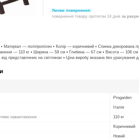
повернення товару протягом 14 днів
за раху
® • Матеріал — поліпропілен • Колір — коричневий • Спинка декорована п
ення — 110 кг • Ширина — 59 см • Глибина — 67 см • Висота — 106 см • 
я від представлених на світлинах • Ціна виробу вказана без урахування 
и
Progarden
Італія
тиме навантаження
110 кг
Коричневий
Новий