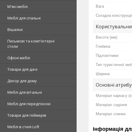
М'які меблі
Вага
Складна конструкція
Меблі для спальні
Користувальни
Вішалки
Висота (мм)
Письмові та комп'ютерні
столи
Глибина
Підлокітники
Офісні меблі
Тип туристичної меб
Товари для дачі
Ширина
Декор для дому
Основні атриб
Меблі для вітальні
Матеріал каркасу (о
Меблі для передпокою
Матеріал сидіння
Матеріал спинки
Товари для геймерів
Меблі в стилі Loft
Інформація дл