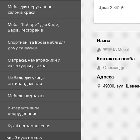
Меблі для перукарень і
Ціна:
2 341 ₴
салонів краси
Меблі "Кабаре" для Кафе,
Барів, Ресторанів
Спортивні та Ігрові меблі для
дому та вулиці
💙💛UA Mebel
Матрасы, наматрасники и
аксессуары для сна
Олександр
Мебель для улицы
антивандальная
49000, вул. Шевчен
Мебель под заказ
Интерактивное
оборудование
Кухні під замовлення
Новый пункт меню