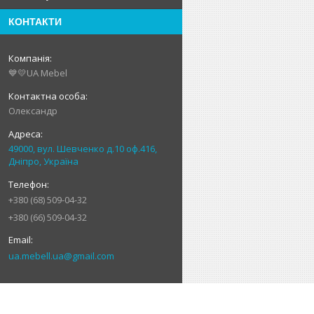
КОНТАКТИ
💙💛UA Mebel
Олександр
49000, вул. Шевченко д.10 оф.416,
Дніпро, Україна
+380 (68) 509-04-32
+380 (66) 509-04-32
ua.mebell.ua@gmail.com