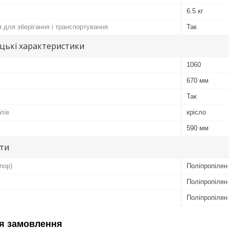
6.5 кг
 для зберігання і транспортування
Так
цькі характеристики
1060
670 мм
Так
лів
крісло
590 мм
ути
пор)
Поліпропілен
Поліпропілен
Поліпропілен
я замовлення