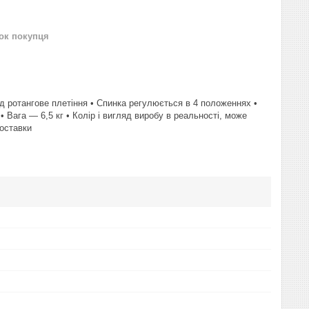
нок покупця
ід ротангове плетіння • Спинка регулюється в 4 положеннях •
Вага — 6,5 кг • Колір і вигляд виробу в реальності, може
доставки