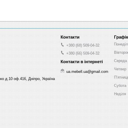
Графік
Понеділ
+380 (68) 509-04-32
Вівторо
+380 (66) 509-04-32
Середа
Четвер
ua.mebell.ua@gmail.com
Пʼятниц
ко д.10 оф.416, Дніпро, Україна
Субота
Неділя