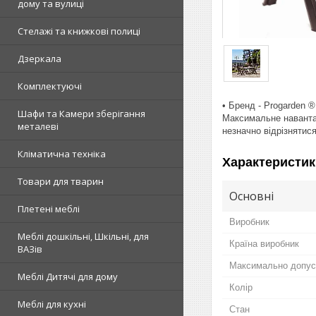
дому та вулиці
Стелажі та книжкові полиці
Дзеркала
Комплектуючі
• Бренд - Progarden 
Шафи та Камери зберігання
Максимальне навантаж
металеві
незначно відрізнятис
Кліматична техніка
Характеристик
Товари для тварин
Основні
Плетені меблі
Виробник
Меблі дошкільні, Шкільні, для
Країна виробник
ВАЗів
Максимально допус
Меблі Дитячі для дому
Колір
Меблі для кухні
Стан