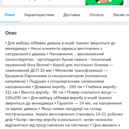
Опис
Характеристики
Доставка
Оплата
Умови п
Опис
• Для вибору оббивки дивана в іншій тканині зверніться до
менеджера • Несні елементи каркаса виготовлені з
натурального дерева • Наповнення: - високоякісний
пінополіуретан - ортопедичні букові ламелі - посилений
пружинний блок Bonnel • Короб для постільної білизни —
ламінований ДСП 16 мм • Механізм трансформації —
Крокуюча Єврокнижка із синхронізатором (поперечна
напрямна) • Подушки з гіпоалергенним силіконовим
наповненням • Довжина виробу - 260 см • Глибина виробу -
111 см • Висота виробу - 90 см • Розмір спального місця —
155х200 см • Для вибору оббивки виробу в іншій тканині
зверніться до менеджера • Гарантія — 24 міс. на наповнення
та каркас дивана • Якщо немає продукції на складі
постачальника, термін виготовлення становить 14-21 робочих
днів • Колір і вигляд виробу в реальності, може незначно
відрізнятися від представлених на світлинах • Ціна вказана з