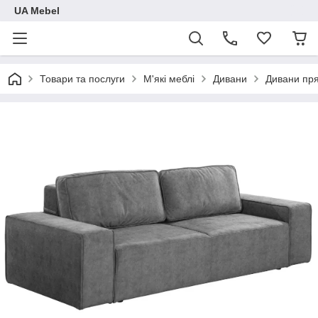
UA Mebel
Товари та послуги
М'які меблі
Дивани
Дивани пря