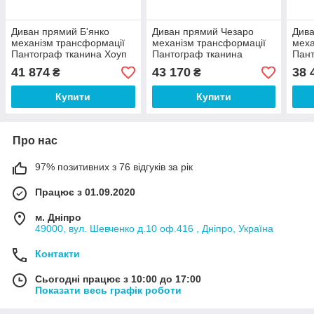
Диван прямий Б'янко
Диван прямий Чезаро
Дива
механізм трансформації
механізм трансформації
меха
Пантограф тканина Хоуп
Пантограф тканина
Пант
Лайт Беж (RichmanTM)
Мілано океан
Бест
41 874
43 170
38 
₴
₴
(RichmanTM)
(Ri
Купити
Купити
Про нас
97% позитивних з 76 відгуків за рік
Працює з 01.09.2020
м. Дніпро
49000, вул. Шевченко д.10 оф.416 , Дніпро, Україна
Контакти
Сьогодні працює з 10:00 до 17:00
Показати весь графік роботи