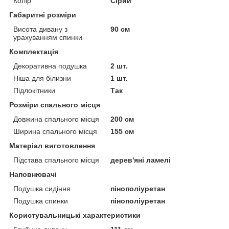
Колір
Сірий
Габаритні розміри
Висота дивану з
90 см
урахуванням спинки
Комплектація
Декоративна подушка
2 шт.
Ніша для білизни
1 шт.
Підлокітники
Так
Розміри спального місця
Довжина спального місця
200 см
Ширина спального місця
155 см
Матеріал виготовлення
Підстава спального місця
дерев'яні ламелі
Наповнювачі
Подушка сидіння
пінополіуретан
Подушка спинки
пінополіуретан
Користувальницькі характеристики