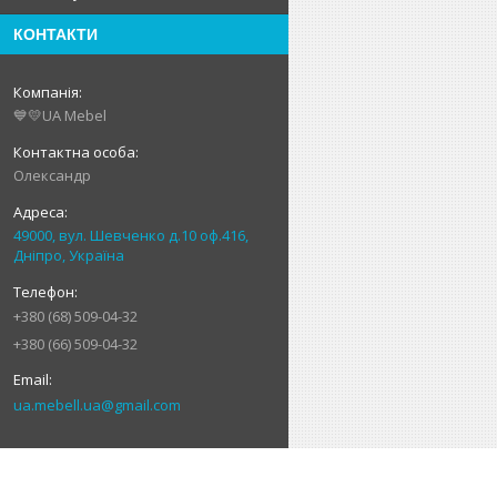
КОНТАКТИ
💙💛UA Mebel
Олександр
49000, вул. Шевченко д.10 оф.416,
Дніпро, Україна
+380 (68) 509-04-32
+380 (66) 509-04-32
ua.mebell.ua@gmail.com