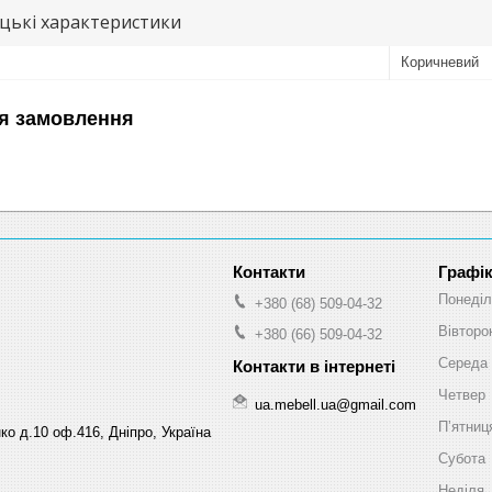
цькі характеристики
Коричневий
я замовлення
Графік
Понеділ
+380 (68) 509-04-32
Вівторо
+380 (66) 509-04-32
Середа
Четвер
ua.mebell.ua@gmail.com
Пʼятниц
ко д.10 оф.416, Дніпро, Україна
Субота
Неділя