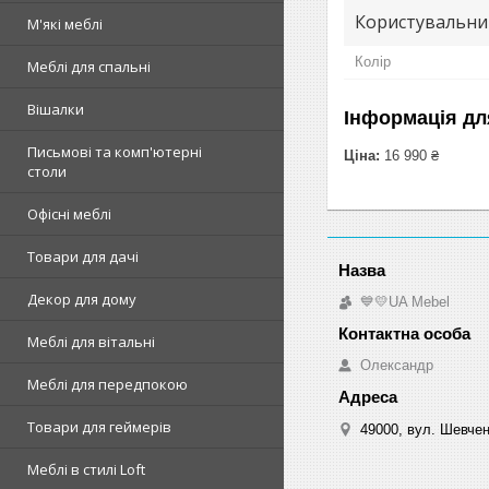
Користувальни
М'які меблі
Колір
Меблі для спальні
Вішалки
Інформація дл
Письмові та комп'ютерні
Ціна:
16 990 ₴
столи
Офісні меблі
Товари для дачі
Декор для дому
💙💛UA Mebel
Меблі для вітальні
Олександр
Меблі для передпокою
Товари для геймерів
49000, вул. Шевчен
Меблі в стилі Loft