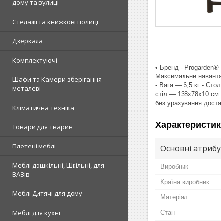
дому та вулиці
Стелажі та книжкові полиці
Дзеркала
Комплектуючі
• Бренд - Progarden® 
Максимальне навантаж
Шафи та Камери зберігання
- Вага — 6,5 кг - Сто
металеві
стіл — 138х78х10 см -
без урахування дост
Кліматична техніка
Характеристик
Товари для тварин
Плетені меблі
Основні атриб
Меблі дошкільні, Шкільні, для
Виробник
ВАЗів
Країна виробник
Меблі Дитячі для дому
Матеріал
Меблі для кухні
Стан