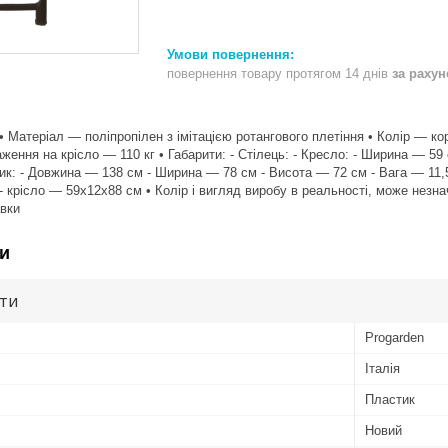
повернення товару протягом 14 днів
за раху
• Матеріал — поліпропілен з імітацією ротангового плетіння • Колір — кори
ення на крісло — 110 кг • Габарити: - Стілець: - Кресло: - Ширина — 59
лик: - Довжина — 138 см - Ширина — 78 см - Висота — 72 см - Вага — 11,5
 крісло — 59x12x88 см • Колір і вигляд виробу в реальності, може незна
авки
и
ути
Progarden
Італія
Пластик
Новий