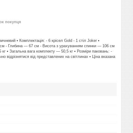
нок покупця
чневий • Комплектація: - 6 крісел Gold - 1 стіл Joker •
 см - Глибина — 67 см - Висота з урахуванням спинки — 106 см
 кг • Загальна вага комплекту — 50,5 кг • Розміри паковань: -
чно відрізнятися від представлених на світлинах • Ціна вказана