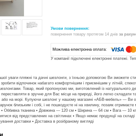
повернення товару протягом 14 днів
за раху
У компанії підключені електронні платежі. Те
ої уваги пляжні та дачні шезлонги, з їхньою допомогою Ви зможете сти
 зробити відпочинок набагато комфортнішим і приємнішим у літній, спеко
шезлонгами. Товар, який пропонуємо ми, виготовлений із натурального д
ко переставляти в зручне для Вас місце на природі, його легко складати
і або на морі. Купуючи шезлонг у нашому магазині «АБВ-мебель» — Ви о
арунок близьким і собі, і не пошкодуєте ні на хвилину, позаяк отримаєте 
 • Оббивка тканина • Довжина — 120 см • Ширина — 64 см • Вага — 10 кг. 
нятися від представлених на світлинах • Якщо немає продукції на складі 
хування доставки • Доставка в розібраному вигляді
и