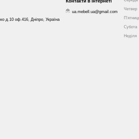
Четвер
ua.mebell.ua@gmail.com
Пʼятниц
ко д.10 оф.416, Дніпро, Україна
Субота
Неділя