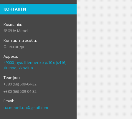
КОНТАКТИ
💙💛UA Mebel
Олександр
49000, вул. Шевченко д.10 оф.416,
Дніпро, Україна
+380 (68) 509-04-32
+380 (66) 509-04-32
ua.mebell.ua@gmail.com