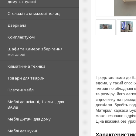
дому та вулиці
Стелажі та книжкові полиці
Дзеркала
Комплектуючі
Шафи та Камери зберігання
металеві
Кліматична техніка
Представляємо до Ваш
Товари для тварин
вдома, у такий спосіб
пляжів не обладнані 
Плетені меблі
та розміру, його лег
відпочинку на природ
Меблі дошкільні, Шкільні, для
довкілля. Зробіть под
ВАЗів
Матеріал каркаса Бук
може незначно відріз
Меблі Дитячі для дому
Ціна вказана без ура
Меблі для кухні
Характеристик