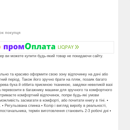
нок покупця
пер ви можете купити будь-який товар не покидаючи сайту.
льно та красиво оформити свою зону відпочинку на дачі або
тний період. Також його зручно брати на пляж, позаяк багато
ерева бука й оббита приємною тканиною, завдяки невеликій вазі
 та перевозити в багажнику машини для зручного та комфортного
тримаєте комфортний відпочинок, попри будь-які умови
можливість засмагати в комфорті, або почитати книгу в тіні. •
• Регульована спинка • Колір і вигляд виробу в реальності,
постачальника, термін виготовлення становить 2-3 робочі дні •