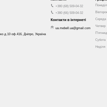
Понеділ
+380 (68) 509-04-32
Вівторо
+380 (66) 509-04-32
Середа
Четвер
ua.mebell.ua@gmail.com
Пʼятниц
ко д.10 оф.416, Дніпро, Україна
Субота
Неділя