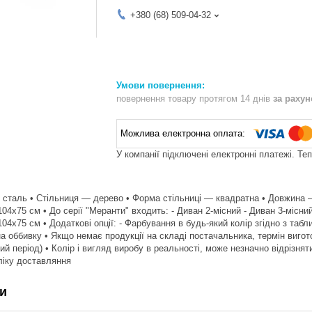
+380 (68) 509-04-32
повернення товару протягом 14 днів
за раху
У компанії підключені електронні платежі. Те
 сталь • Стільниця — дерево • Форма стільниці — квадратна • Довжина —
104х75 см • До серії "Меранти" входить: - Диван 2-місний - Диван 3-місний
104х75 см • Додаткові опції: - Фарбування в будь-який колір згідно з та
 оббивку • Якщо немає продукції на складі постачальника, термін виготов
ий період) • Колір і вигляд виробу в реальності, може незначно відрізня
бліку доставляння
и