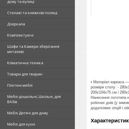
дому та вулиці
Стелажі та книжкові полиці
Дзеркала
Комплектуючі
Шафи та Камери зберігання
металеві
Кліматична техніка
Товари для тварин
• Матеріал каркаса —
Плетені меблі
розміри столу: - 280х
200х104х75 см і 280х
Меблі дошкільні, Шкільні, для
Нанесення логотипа на
ВАЗів
робочих днів (у зимов
додаткових опцій і о
Меблі Дитячі для дому
Характеристик
Меблі для кухні