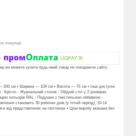
нок покупця
пер ви можете купити будь-який товар не покидаючи сайту.
 200 см • Ширина — 104 см • Висота — 75 см • Інші доступні
 - Крісло - Журнальний столик - Обідній стіл у 2 розмірах
блицею кольорів RAL - Подушки з текстильною оббивкою -
лення становить 30 робочих днів (у літній період), 10-14
тися від представлених на світлинах • Ціна виробу вказана без