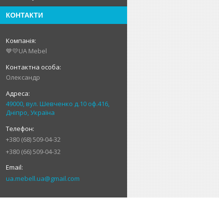
КОНТАКТИ
💙💛UA Mebel
Олександр
49000, вул. Шевченко д.10 оф.416,
Дніпро, Україна
+380 (68) 509-04-32
+380 (66) 509-04-32
ua.mebell.ua@gmail.com