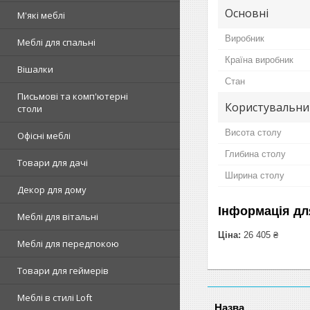
Основні
М'які меблі
Виробник
Меблі для спальні
Країна виробник
Вішалки
Стан
Письмові та комп'ютерні
Користувальни
столи
Висота столу
Офісні меблі
Глибина столу
Товари для дачі
Ширина столу
Декор для дому
Інформація дл
Меблі для вітальні
Ціна:
26 405 ₴
Меблі для передпокою
Товари для геймерів
Меблі в стилі Loft