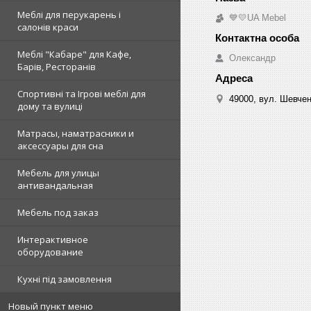
Меблі для перукарень і
💙💛UA Mebel
салонів краси
Меблі "Кабаре" для Кафе,
Олександр
Барів, Ресторанів
Спортивні та Ігрові меблі для
49000, вул. Шевчен
дому та вулиці
Матрасы, наматрасники и
аксессуары для сна
Мебель для улицы
антивандальная
Мебель под заказ
Интерактивное
оборудование
Кухні під замовлення
Новый пункт меню