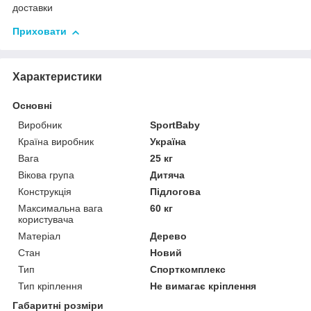
доставки
Приховати
Характеристики
Основні
Виробник
SportBaby
Країна виробник
Україна
Вага
25 кг
Вікова група
Дитяча
Конструкція
Підлогова
Максимальна вага
60 кг
користувача
Матеріал
Дерево
Стан
Новий
Тип
Спорткомплекс
Тип кріплення
Не вимагає кріплення
Габаритні розміри