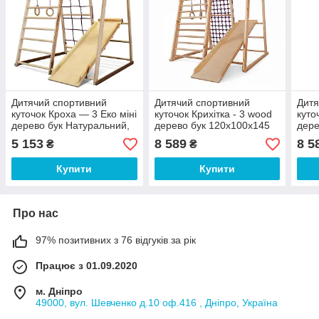
Дитячий спортивний
Дитячий спортивний
Дитя
куточок Кроха — 3 Еко міні
куточок Крихітка - 3 wood
куто
дерево бук Натуральний,
дерево бук 120х100х145
дере
120х120х103 см (ТМ
см (ТМ SportBaby)
см (
5 153
8 589
8 5
₴
₴
SportBaby)
Купити
Купити
Про нас
97% позитивних з 76 відгуків за рік
Працює з 01.09.2020
м. Дніпро
49000, вул. Шевченко д.10 оф.416 , Дніпро, Україна