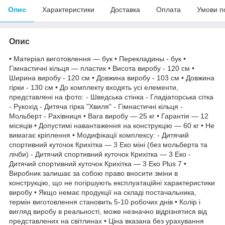
Опис
Характеристики
Доставка
Оплата
Умови п
Опис
• Матеріал виготовлення — бук • Перекладины - бук •
Гімнастичні кільця — пластик • Висота виробу - 120 см •
Ширина виробу - 120 см • Довжина виробу - 103 см • Довжина
гірки - 130 см • До комплекту входять усі елементи,
представлені на фото: - Шведська стінка - Гладіаторська сітка
- Рукохід - Дитяча гірка "Хвиля" - Гімнастичні кільця -
Мольберт - Рахівниця • Вага виробу — 25 кг • Гарантія — 12
місяців • Допустимі навантаження на конструкцію — 60 кг • Не
вимагає кріплення • Модифікації комплексу: - Дитячий
спортивний куточок Крихітка — 3 Еко міні (без мольберта та
лічби) - Дитячий спортивний куточок Крихітка — 3 Еко -
Дитячий спортивний куточок Крихітка — 3 Еко Plus 7 •
Виробник залишає за собою право вносити зміни в
конструкцію, що не погіршують експлуатаційні характеристики
виробу • Якщо немає продукції на складі постачальника,
термін виготовлення становить 5-10 робочих днів • Колір і
вигляд виробу в реальності, може незначно відрізнятися від
представлених на світлинах • Ціна вказана без урахування