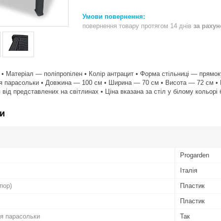
повернення товару протягом 14 днів
за раху
® • Матеріал — поліпропілен • Колір антрацит • Форма стільниці — прямок
для парасольки • Довжина — 100 см • Ширина — 70 см • Висота — 72 см • В
 від представлених на світлинах • Ціна вказана за стіл у білому кольорі
и
Progarden
Італія
пор)
Пластик
Пластик
ля парасольки
Так