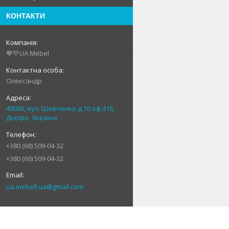
КОНТАКТИ
💙💛UA Mebel
Олександр
49000, вул. Шевченко д.10 оф.416,
Дніпро, Україна
+380 (68) 509-04-32
+380 (66) 509-04-32
ua.mebell.ua@gmail.com