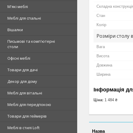
М'які меблі
Складна конструкція
Стан
Меблі для спальні
Колір
Вішалки
Розміри столу 
Письмові та комп'ютерні
столи
Вага
Висота
Офісні меблі
Довжина
Товари для дачі
Ширина
Декор для дому
Інформація дл
Меблі для вітальні
Ціна:
1 484 ₴
Меблі для передпокою
Товари для геймерів
Меблі в стилі Loft