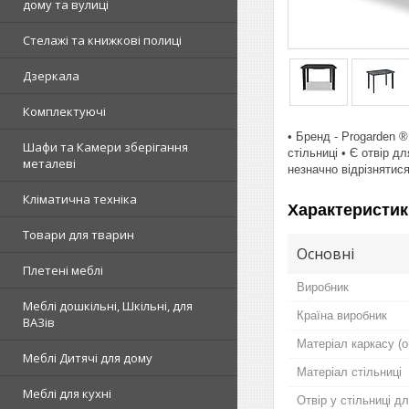
дому та вулиці
Стелажі та книжкові полиці
Дзеркала
Комплектуючі
• Бренд - Progarden 
Шафи та Камери зберігання
стільниці • Є отвір 
металеві
незначно відрізнятися
Кліматична техніка
Характеристик
Товари для тварин
Основні
Плетені меблі
Виробник
Меблі дошкільні, Шкільні, для
Країна виробник
ВАЗів
Матеріал каркасу (о
Меблі Дитячі для дому
Матеріал стільниці
Меблі для кухні
Отвір у стільниці д