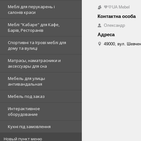
Меблі для перукарень і
💙💛UA Mebel
салонів краси
Меблі "Кабаре" для Кафе,
Олександр
Барів, Ресторанів
Спортивні та Ігрові меблі для
49000, вул. Шевчен
дому та вулиці
Матрасы, наматрасники и
аксессуары для сна
Мебель для улицы
антивандальная
Мебель под заказ
Интерактивное
оборудование
Кухні під замовлення
Новый пункт меню