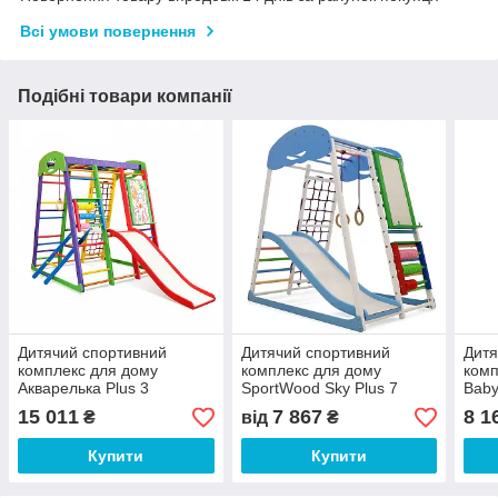
Всі умови повернення
Подібні товари компанії
Дитячий спортивний
Дитячий спортивний
Дитя
комплекс для дому
комплекс для дому
комп
Акварелька Plus 3
SportWood Sky Plus 7
Baby
натуральне дерево,
натуральне дерево,
Spor
15 011
7 867
8 1
₴
від
₴
покриття Різнобарвне (ТМ
покриття Кольорове (ТМ
SportBaby)
SportBaby)
Купити
Купити