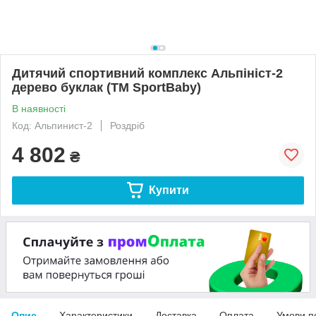
Дитячий спортивний комплекс Альпініст-2
дерево буклак (ТМ SportBaby)
В наявності
Код: Альпинист-2
Роздріб
4 802
₴
Купити
Опис
Характеристики
Доставка
Оплата
Умови п