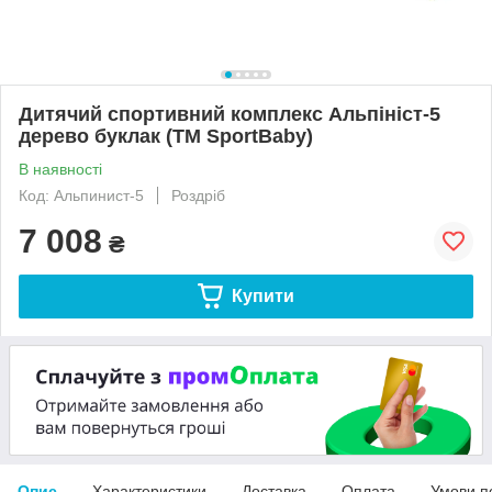
Дитячий спортивний комплекс Альпініст-5
дерево буклак (ТМ SportBaby)
В наявності
Код: Альпинист-5
Роздріб
7 008
₴
Купити
Опис
Характеристики
Доставка
Оплата
Умови п