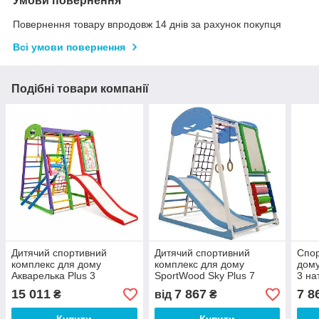
Умови повернення
Повернення товару впродовж 14 днів за рахунок покупця
Всі умови повернення
Подібні товари компанії
Дитячий спортивний
Дитячий спортивний
Спор
комплекс для дому
комплекс для дому
дому
Акварелька Plus 3
SportWood Sky Plus 7
3 на
натуральне дерево,
натуральне дерево,
покр
15 011
7 867
7 8
₴
від
₴
покриття Різнобарвне (ТМ
покриття Кольорове (ТМ
Spor
SportBaby)
SportBaby)