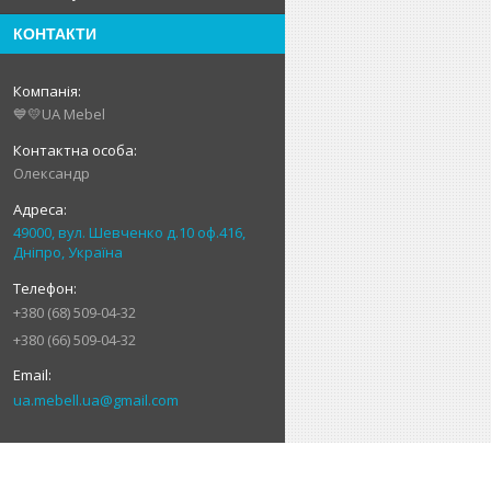
КОНТАКТИ
💙💛UA Mebel
Олександр
49000, вул. Шевченко д.10 оф.416,
Дніпро, Україна
+380 (68) 509-04-32
+380 (66) 509-04-32
ua.mebell.ua@gmail.com