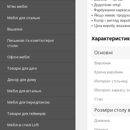
• Додаткові опції:
М'які меблі
- Фарбування каркаса
• Якщо немає продукці
Меблі для спальні
• Колір і вигляд виро
• Ціна виробу вказана
Вішалки
Характеристик
Письмові та комп'ютерні
столи
Основні
Офісні меблі
Виробник
Товари для дачі
Країна виробник
Декор для дому
Матеріал стільниці
Матеріал каркасу (о
Меблі для вітальні
Стан
Меблі для передпокою
Розміри столу 
Товари для геймерів
Довжина
Меблі в стилі Loft
Ширина