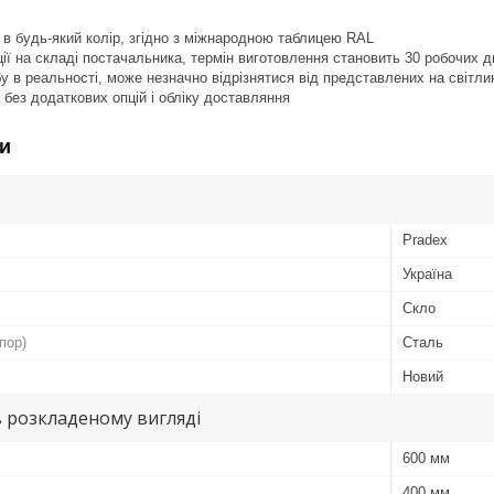
 в будь-який колір, згідно з міжнародною таблицею RAL
ї на складі постачальника, термін виготовлення становить 30 робочих днів
бу в реальності, може незначно відрізнятися від представлених на світли
 без додаткових опцій і обліку доставляння
и
Pradex
Україна
Скло
пор)
Сталь
Новий
в розкладеному вигляді
600 мм
400 мм