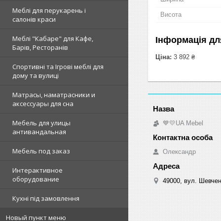
Меблі для перукарень і
Висота
салонів краси
Меблі "Кабаре" для Кафе,
Інформація дл
Барів, Ресторанів
Ціна:
3 892 ₴
Спортивні та Ігрові меблі для
дому та вулиці
Матрасы, наматрасники и
аксессуары для сна
Мебель для улицы
💙💛UA Mebel
антивандальная
Мебель под заказ
Олександр
Интерактивное
оборудование
49000, вул. Шевчен
Кухні під замовлення
Новый пункт меню