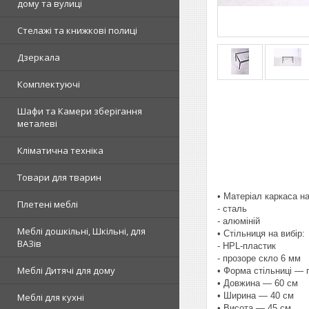
дому та вулиці
Стелажі та книжкові полиці
Дзеркала
Комплектуючі
Шафи та Камери зберігання
металеві
Кліматична техніка
Товари для тварин
• Матеріал каркаса на
Плетені меблі
- сталь
- алюміній
Меблі дошкільні, Шкільні, для
• Стільниця на вибір:
ВАЗів
- HPL-пластик
- прозоре скло 6 мм
Меблі Дитячі для дому
• Форма стільниці — 
• Довжина — 60 см
• Ширина — 40 см
Меблі для кухні
• Висота — 45 см