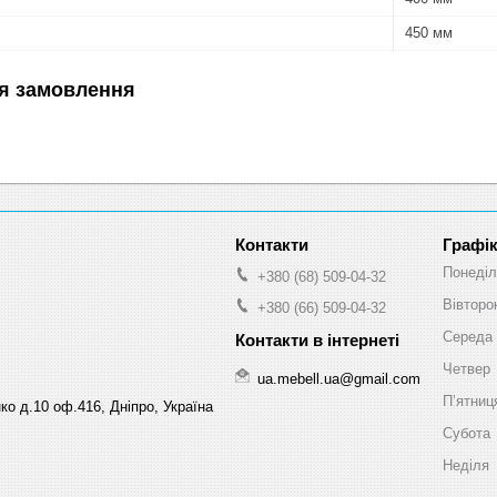
450 мм
я замовлення
Графік
Понеділ
+380 (68) 509-04-32
Вівторо
+380 (66) 509-04-32
Середа
Четвер
ua.mebell.ua@gmail.com
Пʼятниц
ко д.10 оф.416, Дніпро, Україна
Субота
Неділя