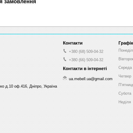
я замовлення
Графік
Понеділ
+380 (68) 509-04-32
Вівторо
+380 (66) 509-04-32
Середа
Четвер
ua.mebell.ua@gmail.com
Пʼятниц
ко д.10 оф.416, Дніпро, Україна
Субота
Неділя