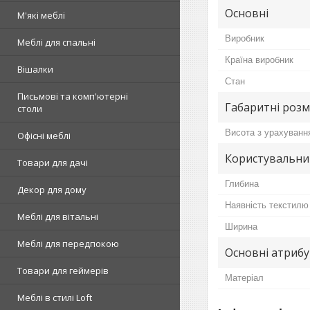
Основні
М'які меблі
Виробник
Меблі для спальні
Країна виробник
Вішалки
Стан
Письмові та комп'ютерні
Габаритні розм
столи
Висота з урахуванн
Офісні меблі
Користувальни
Товари для дачі
Глибина
Декор для дому
Наявність текстилю
Меблі для вітальні
Ширина
Меблі для передпокою
Основні атриб
Товари для геймерів
Матеріал
Меблі в стилі Loft