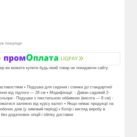
нок покупця
пер ви можете купити будь-який товар не покидаючи сайту.
астивостями • Подушка для сидіння і спинки до стандартної
ння від підлоги — 28 см • Модифікації: - Диван садовий 2-
кольори - Подушки з текстильною оббивкою (висота — 8 см) -
ливатися залежно від курсу валют • Якщо немає продукції на
обочих днів (у зимовий період) • Колір і вигляд виробу в
без додаткових опцій і обліку доставки