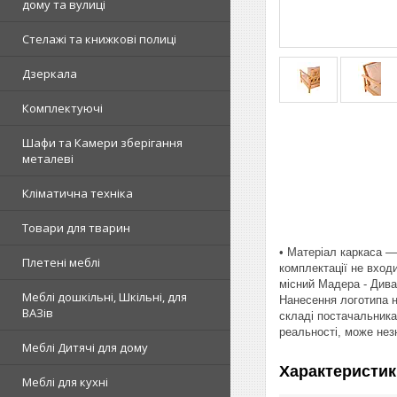
дому та вулиці
Стелажі та книжкові полиці
Дзеркала
Комплектуючі
Шафи та Камери зберігання
металеві
Кліматична техніка
Товари для тварин
• Матеріал каркаса —
Плетені меблі
комплектації не вход
місний Мадера - Дива
Меблі дошкільні, Шкільні, для
Нанесення логотипа н
ВАЗів
складі постачальника,
реальності, може незн
Меблі Дитячі для дому
Характеристик
Меблі для кухні