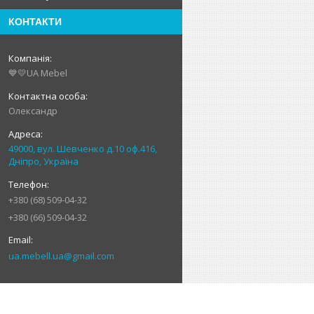
КОНТАКТИ
💙💛UA Mebel
Олександр
49000, вул. Шевченко д.10 оф.416,
Дніпро, Україна
+380 (68) 509-04-32
+380 (66) 509-04-32
ua.mebell.ua@gmail.com