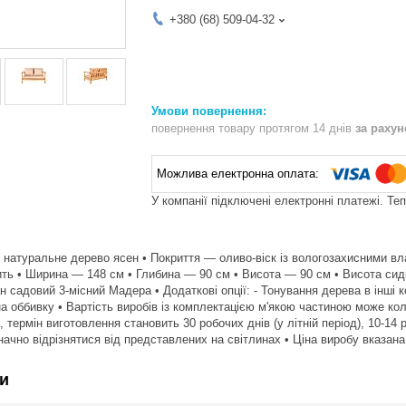
+380 (68) 509-04-32
повернення товару протягом 14 днів
за раху
У компанії підключені електронні платежі. Те
 натуральне дерево ясен • Покриття — оливо-віск із вологозахисними вл
ить • Ширина — 148 см • Глибина — 90 см • Висота — 90 см • Висота сиді
н садовий 3-місний Мадера • Додаткові опції: - Тонування дерева в інші 
а оббивку • Вартість виробів із комплектацією м'якою частиною може ко
 термін виготовлення становить 30 робочих днів (у літній період), 10-14 р
ачно відрізнятися від представлених на світлинах • Ціна виробу вказана 
и