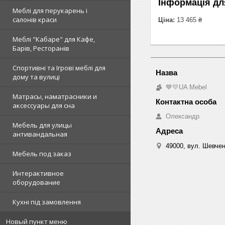
Інформація дл
Меблі для перукарень і
салонів краси
Ціна:
13 465 ₴
Меблі "Кабаре" для Кафе,
Барів, Ресторанів
Спортивні та Ігрові меблі для
дому та вулиці
💙💛UA Mebel
Матрасы, наматрасники и
аксессуары для сна
Олександр
Мебель для улицы
антивандальная
49000, вул. Шевчен
Мебель под заказ
Интерактивное
оборудование
Кухні під замовлення
Новый пункт меню