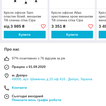
Крісло офісне Sam
Крісло офісне Atlas
Кріс
пластик білий, механізм
хрестовина хром механізм
хрес
Tilt спинка сітка Сіра
Tilt спинка сітка Сіра
меха
(Intarsio ТМ)
(Intarsio ТМ)
синя
3 985
3 351
3 4
від
₴
₴
Купити
Купити
Про нас
97% позитивних з 76 відгуків за рік
Працює з 01.09.2020
м. Дніпро
49000, вул. Шевченко д.10 оф.416 , Дніпро, Україна
Контакти
Сьогодні вихідний
Показати весь графік роботи