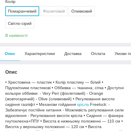
Колір
Помаранчевий
Фіолетовий
Оливковий
Світло-сірий
В наявності
Опис
Характеристики
Доставка
Оплата
Умови п
Опис
• Хрестовина — пластик • Колір пластику — білий •
Підлокітники пластикові • Оббивка — тканина, сітка • Доступні
кольори оббивки: - Very Peri (фіолетовий) - Orange
(жовтогарячий) - Olive (оливковий) • Регулювання висоти
сидіння газліфт • Механізм гойдання
крісла
Freelock: -
Забезпечує постійне хитання - Можливість регулювання сили
відхилення - Регулювання висоти крісла • Сидіння — фанера
гнутоклеєна+ППУ • Висота в нижньому положенні — 110 см •
Висота у верхньому положенні — 120 см • Висота