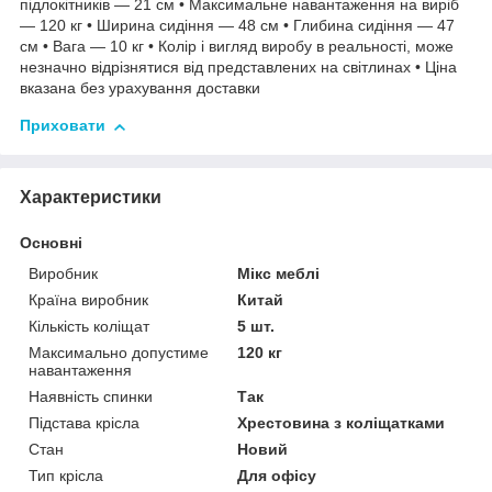
підлокітників — 21 см • Максимальне навантаження на виріб
— 120 кг • Ширина сидіння — 48 см • Глибина сидіння — 47
см • Вага — 10 кг • Колір і вигляд виробу в реальності, може
незначно відрізнятися від представлених на світлинах • Ціна
вказана без урахування доставки
Приховати
Характеристики
Основні
Виробник
Мікс меблі
Країна виробник
Китай
Кількість коліщат
5 шт.
Максимально допустиме
120 кг
навантаження
Наявність спинки
Так
Підстава крісла
Хрестовина з коліщатками
Стан
Новий
Тип крісла
Для офісу