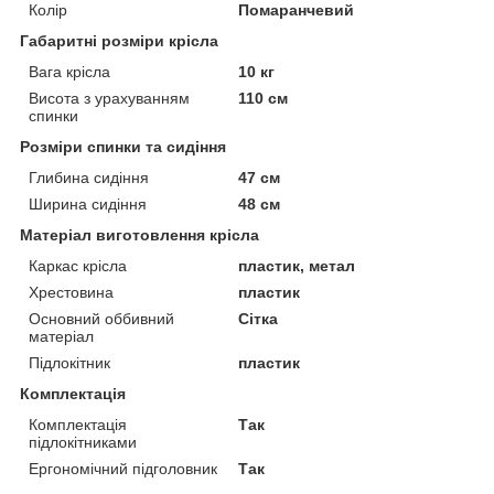
Колір
Помаранчевий
Габаритні розміри крісла
Вага крісла
10 кг
Висота з урахуванням
110 см
спинки
Розміри спинки та сидіння
Глибина сидіння
47 см
Ширина сидіння
48 см
Матеріал виготовлення крісла
Каркас крісла
пластик, метал
Хрестовина
пластик
Основний оббивний
Сітка
матеріал
Підлокітник
пластик
Комплектація
Комплектація
Так
підлокітниками
Ергономічний підголовник
Так