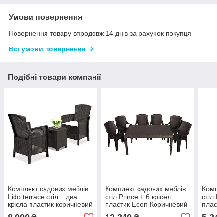
Умови повернення
Повернення товару впродовж 14 днів за рахунок покупця
Всі умови повернення
Подібні товари компанії
Комплект садових меблів
Комплект садових меблів
Комп
Lido terrace стіл + два
стіл Prince + 6 крісел
стіл
крісла пластик коричневий
пластик Eden Коричневий
плас
(Time EcoTM)
(ОСТ-ФРАН ТМ)
ФРА