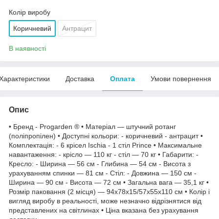
Колір виробу
Коричневий
Антрацит
В наявності
Характеристики
Доставка
Оплата
Умови повернення
Опис
• Бренд - Progarden ® • Матеріал — штучний ротанг
(поліпропілен) • Доступні кольори: - коричневий - антрацит •
Комплектація: - 6 крісел Ischia - 1 стіл Prince • Максимальне
навантаження: - крісло — 110 кг - стіл — 70 кг • Габарити: -
Кресло: - Ширина — 56 см - Глибина — 54 см - Висота з
урахуванням спинки — 81 см - Стіл: - Довжина — 150 см -
Ширина — 90 см - Висота — 72 см • Загальна вага — 35,1 кг •
Розмір паковання (2 місця) — 94x78x15/57x55x110 см • Колір і
вигляд виробу в реальності, може незначно відрізнятися від
представлених на світлинах • Ціна вказана без урахування