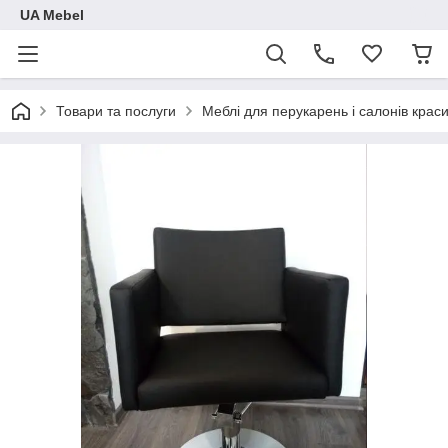
UA Mebel
Товари та послуги
Меблі для перукарень і салонів крас