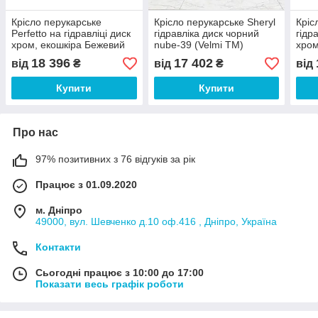
Крісло перукарське
Крісло перукарське Sheryl
Кріс
Perfetto на гідравліці диск
гідравліка диск чорний
гідр
хром, екошкіра Бежевий
nube-39 (Velmi TM)
хром
кант чорний (VelmiTM)
18 396
17 402
від
₴
від
₴
від
Купити
Купити
Про нас
97% позитивних з 76 відгуків за рік
Працює з 01.09.2020
м. Дніпро
49000, вул. Шевченко д.10 оф.416 , Дніпро, Україна
Контакти
Сьогодні працює з 10:00 до 17:00
Показати весь графік роботи