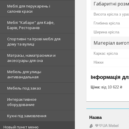
Габаритні розм
Меблі для перукарень і
салонів краси
Висота крісла з ур
Меблі "Кабаре" для Кафе,
Глибина крісла
Барів, Ресторанів
Ширина крісла
Спортивні та Ігрові меблі для
Матеріал виго
дому та вулиці
Каркас крісла
Матрасы, наматрасники и
аксессуары для сна
Ніжки
Мебель для улицы
Інформація дл
антивандальная
Ціна:
від 10 622 ₴
Мебель под заказ
Интерактивное
оборудование
Кухні під замовлення
💙💛UA Mebel
Новый пункт меню