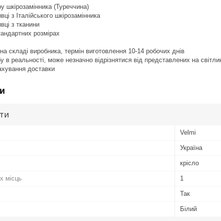
ру шкірозамінника (Туреччина)
вці з Італійського шкірозамінника
вці з тканини
тандартних розмірах
на складі виробника, термін виготовлення 10-14 робочих днів
бу в реальності, може незначно відрізнятися від представлених на світли
рахування доставки
и
ути
Velmi
Україна
крісло
х місць
1
Так
Білий