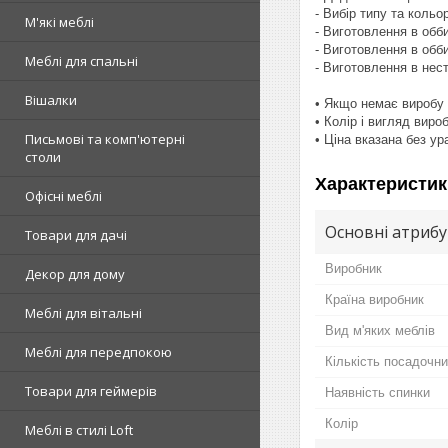
- Вибір типу та кольо
М'які меблі
- Виготовлення в обби
- Виготовлення в обби
Меблі для спальні
- Виготовлення в нес
Вішалки
• Якщо немає виробу 
• Колір і вигляд виро
Письмові та комп'ютерні
• Ціна вказана без у
столи
Характеристик
Офісні меблі
Основні атриб
Товари для дачі
Виробник
Декор для дому
Країна виробник
Меблі для вітальні
Вид м'яких меблів
Меблі для передпокою
Кількість посадочни
Товари для геймерів
Наявність спинки
Колір
Меблі в стилі Loft