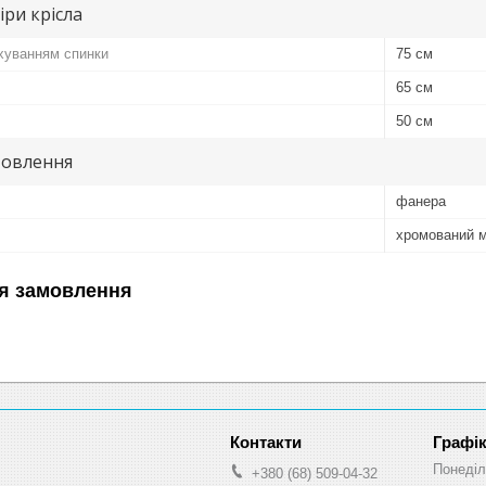
іри крісла
ахуванням спинки
75 см
65 см
50 см
товлення
фанера
хромований 
я замовлення
Графік
Понеділ
+380 (68) 509-04-32