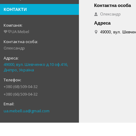
КОНТАКТИ
Олександр
💙💛UA Mebel
49000, вул. Шевчен
Олександр
49000, вул. Шевченко д.10 оф.416,
Дніпро, Україна
+380 (68) 509-04-32
+380 (66) 509-04-32
ua.mebell.ua@gmail.com