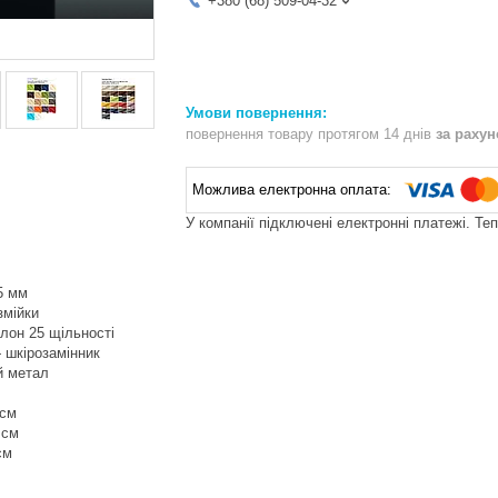
+380 (68) 509-04-32
повернення товару протягом 14 днів
за раху
У компанії підключені електронні платежі. Те
5 мм
змійки
лон 25 щільності
 шкірозамінник
й метал
 см
 см
см