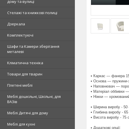
дому та вулиці
Стелажі та книжкові полиці
Дзеркала
Комплектуючі
Шафи та Камери зберігання
металеві
Кліматична техніка
Товари для тварин
• Каркас — фанера 1
• Основа — пружини-
Плетені меблі
• Наповнювач — поро
• Матеріал оббивки —
Меблі дошкільні, Шкільні, для
• Ніжки — хромовани
ВАЗів
• Ширина виробу - 50
• Глибина виробу - 65
Меблі Дитячі для дому
• Висота виробу - 75 
Меблі для кухні
• Додаткові опції: