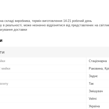
на складі виробника, термін виготовлення 14-21 робочий день
бу в реальності, може незначно відрізнятися від представлених на світли
рахування доставки
и
ути
ийки
Стаціонарна
ї мийки
Раковина, Кр
Заднє
ахилу
Так
Змішувач
Velmi
Україна