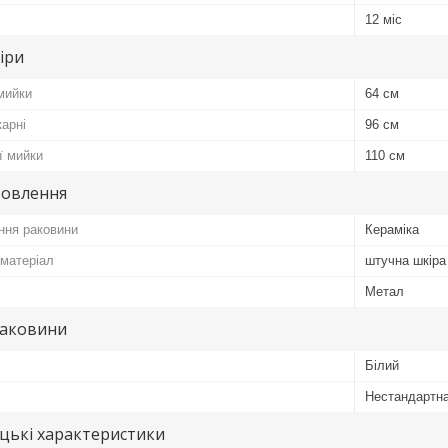
12 міс
іри
мийки
64 см
арні
96 см
ї мийки
110 см
товлення
ння раковини
Кераміка
матеріал
штучна шкіра 
Метал
раковини
Білий
Нестандартн
цькі характеристики