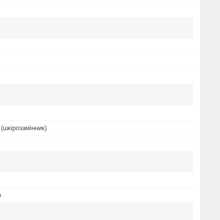
(шкірозамінник)
а