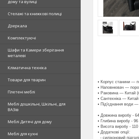
дому та вулиці
Стелажі та книжкові полиці
Дзеркала
Комплектуючі
Шафи та Камери зберігання
металеві
Кліматична техніка
Товари для тварин
• Корпус станини — 
• Наповнювач — поро
Плетені меблі
• Раковина — Китай (б
• Сантехніка — Китай
Меблі дошкільні, Шкільні, для
• Під'єднання води — 
ВАЗів
• Довжина виробу - 6
• Глибина виробу - 96
Меблі Дитячі для дому
• Висота виробу - 110
• Додаткові опції:
Меблі для кухні
- силіконовий підгол