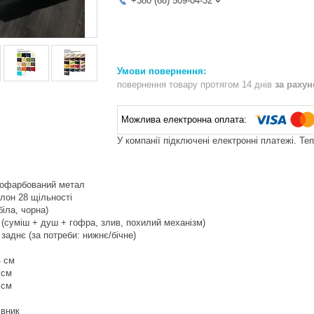
+380 (68) 509-04-32
повернення товару протягом 14 днів
за раху
У компанії підключені електронні платежі. Те
пофарбований метал
лон 28 щільності
іла, чорна)
 (суміш + душ + гофра, злив, похилий механізм)
заднє (за потреби: нижнє/бічне)
4 см
 см
 см
івник