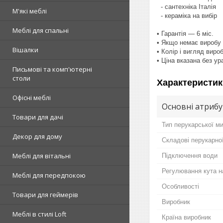
- сантехніка Італія
М'які меблі
- кераміка на вибір
Меблі для спальні
• Гарантія — 6 міс.
• Якщо немає виробу 
Вішалки
• Колір і вигляд виро
• Ціна вказана без у
Письмові та комп'ютерні
столи
Характеристик
Офісні меблі
Основні атриб
Товари для дачі
Тип перукарської м
Декор для дому
Складові перукарно
Меблі для вітальні
Підключення води
Регулювання кута н
Меблі для передпокою
Особливості
Товари для геймерів
Виробник
Меблі в стилі Loft
Країна виробник