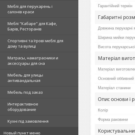
Гарантійний термін
Меблі для перукарень і
салонів краси
Габаритні розм
Меблі "Кабаре" для Кафе,
Довжина перукарні 
Барів, Ресторанів
Ширина мийки перук
Спортивні та Ігрові меблі для
дому та вулиці
Висота перукарсько
Матеріал виго
Матрасы, наматрасники и
аксессуары для сна
Матеріал виготовле
Мебель для улицы
Основний оббивний 
антивандальная
Матеріал станини
Мебель под заказ
Опис основи і 
Интерактивное
оборудование
Колір
Форма раковини
Кухні під замовлення
Користувальни
Новый пункт меню