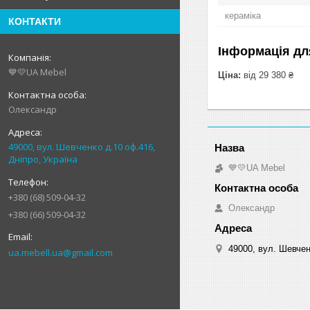
кераміка
КОНТАКТИ
Інформація дл
💙💛UA Mebel
Ціна:
від 29 380 ₴
Олександр
49000, вул. Шевченко д.10 оф.416,
Дніпро, Україна
💙💛UA Mebel
+380 (68) 509-04-32
Олександр
+380 (66) 509-04-32
49000, вул. Шевчен
ua.mebell.ua@gmail.com